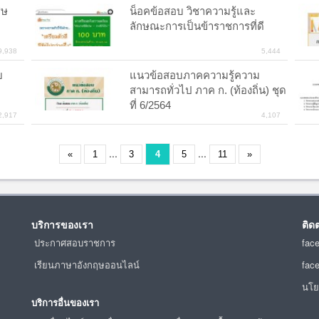
ศษ
น็อคข้อสอบ วิชาความรู้และ
ลักษณะการเป็นข้าราชการที่ดี
9,938
5,444
บ
แนวข้อสอบภาคความรู้ความ
สามารถทั่วไป ภาค ก. (ท้องถิ่น) ชุด
ที่ 6/2564
2,917
4,107
...
...
«
1
3
4
5
11
»
บริการของเรา
ติด
ประกาศสอบราชการ
fac
เรียนภาษาอังกฤษออนไลน์
fac
นโย
บริการอื่นของเรา