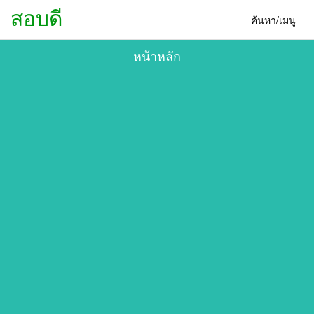
สอบดี
ค้นหา/เมนู
หน้าหลัก