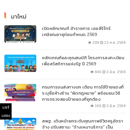
มาใหม่
เปิดหลักเกณฑ์ ข้าราชการ เออลี่รีไทร์
เกษียณอายุก่อนกำหนด 2569
209
23 ก.ค. 2569
หลักเกณฑ์และคุณสมบัติ โครงการลงทะเบียน
เพื่อสวัสดิการแห่งรัฐ ปี 2569
846
3 มิ.ย. 2569
กรมการขนส่งทางบก เตือน การใช้ป้ายแดงที่
ระบุชื่อห้างร้าน “ผิดกฎหมาย” พร้อมแนะวิธี
การตรวจสอบป้ายแดงที่ถูกต้อง
166
3 มิ.ย. 2569
แชร์
แสดง
สพฐ. เดินหน้ายกระดับคุณภาพชีวิตครูอัตรา
จ้าง ปรับสถานะ “จ้างเหมาบริการ” เป็น