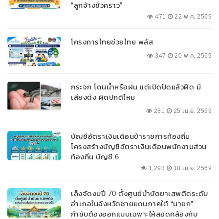
“ลูกจ้างชั่วคราว”
471
22 พ.ค. 2569
โครงการไทยช่วยไทย พลัส
347
20 พ.ค. 2569
กระจก โดนน้ำหรือฝน แต่เปิดปัดแล้วฝืด มี
เสียงดัง ผิดปกติไหม
281
25 เม.ย. 2569
บัญชีอัตราเงินเดือนข้าราชการท้องถิ่น
โครงสร้างบัญชีอัตราเงินเดือนพนักงานส่วน
ท้องถิ่น บัญชี 6
1,293
18 เม.ย. 2569
เล็งจัดงบปี 70 ตั้งศูนย์บำบัดยาเสพติดระดับ
อำเภอในจังหวัดชายแดนภาคใต้ “นายก”
กำชับต้องออกแบบเฉพาะให้สอดคล้องกับ