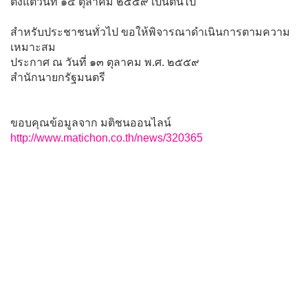
ตั้งแต่วันที่ ๑๔ ตุลาคม ๒๕๕๙ เป็นต้นไป
สําหรับประชาชนทั่วไป ขอให้พิจารณาดําเนินการตามความ
เหมาะสม
ประกาศ ณ วันที่ ๑๓ ตุลาคม พ.ศ. ๒๕๕๙
สํานักนายกรัฐมนตรี
ขอบคุณข้อมูลจาก มติชนออนไลน์
http://www.matichon.co.th/news/320365