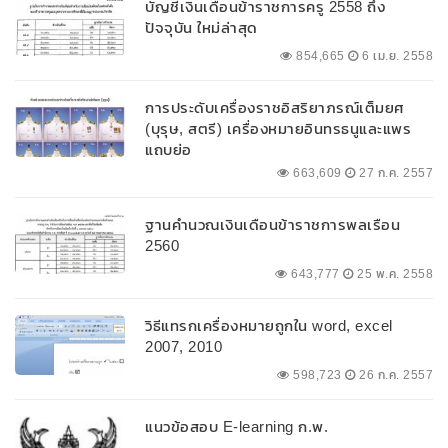
บัญชีเงินเดือนข้าราชการครู 2558 ถึง
ปัจจุบัน ใหม่ล่าสุด
854,665
6 เม.ย. 2558
การประดับเครื่องราชอิสริยาภรณ์เต็มยศ
(บุรุษ, สตรี) เครื่องหมายอินทรธนูและแพร
แถบย่อ
663,609
27 ก.ค. 2557
ฐานคำนวณเงินเดือนข้าราชการพลเรือน
2560
643,777
25 พ.ค. 2558
วิธีแทรกเครื่องหมายถูกใน word, excel
2007, 2010
598,723
26 ก.ค. 2557
แนวข้อสอบ E-learning ก.พ.