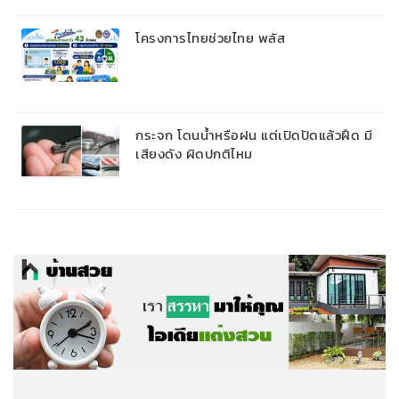
โครงการไทยช่วยไทย พลัส
กระจก โดนน้ำหรือฝน แต่เปิดปัดแล้วฝืด มี
เสียงดัง ผิดปกติไหม