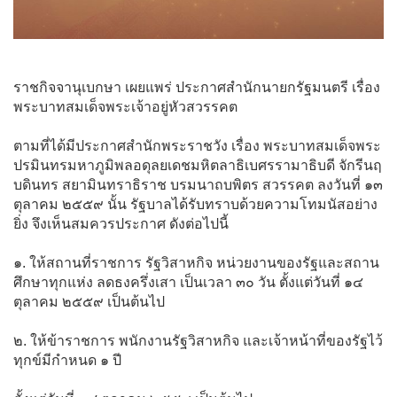
ราชกิจจานุเบกษา เผยแพร่ ประกาศสํานักนายกรัฐมนตรี เรื่อง
พระบาทสมเด็จพระเจ้าอยู่หัวสวรรคต
ตามที่ได้มีประกาศสํานักพระราชวัง เรื่อง พระบาทสมเด็จพระ
ปรมินทรมหาภูมิพลอดุลยเดชมหิตลาธิเบศรรามาธิบดี จักรีนฤ
บดินทร สยามินทราธิราช บรมนาถบพิตร สวรรคต ลงวันที่ ๑๓
ตุลาคม ๒๕๕๙ นั้น รัฐบาลได้รับทราบด้วยความโทมนัสอย่าง
ยิ่ง จึงเห็นสมควรประกาศ ดังต่อไปนี้
๑. ให้สถานที่ราชการ รัฐวิสาหกิจ หน่วยงานของรัฐและสถาน
ศึกษาทุกแห่ง ลดธงครึ่งเสา เป็นเวลา ๓๐ วัน ตั้งแต่วันที่ ๑๔
ตุลาคม ๒๕๕๙ เป็นต้นไป
๒. ให้ข้าราชการ พนักงานรัฐวิสาหกิจ และเจ้าหน้าที่ของรัฐไว้
ทุกข์มีกําหนด ๑ ปี