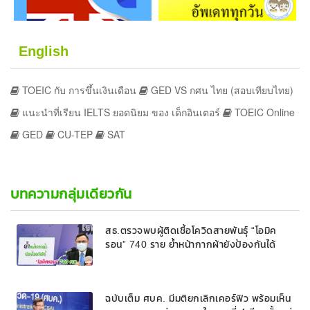
English
TOEIC กับ การขึ้นเงินเดือน
GED VS กศน ไทย (สอบเทียบไทย)
แนะนำที่เรียน IELTS ยอดนิยม ของ เด็กอินเตอร์
TOEIC Online
GED
CU-TEP
SAT
บทความกลุ่มเดียวกัน
สธ.ตรวจพบผู้ติดเชื้อโควิดสายพันธุ์ “โอมิค
รอน” 740 ราย ย้ำหน้ากากผ้ายังป้องกันได้
ฉบับเต็ม ศบค. มีมติยกเลิกเคอร์ฟิว พร้อมเห็น