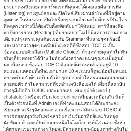
อยากจะทำให้ครบ อยากจะได้คะแนนเต็มก็ต้องทำข้อสอบเร็ว
ประมาณหนึ่งเลยล่ะ พาร์ทแรกที่คุณจะได้เจอเลยคือ การฟัง
(Listening) ทางศูนย์สอบจะเปิดไฟล์เสียงผ่านลำโพงที่มีอยู่ตาม
จุดต่างๆในห้องสอบ เปิดไปเรื่อยๆรอบเดียวนะไม่มีการรีรัน ใคร
ที่หลุดระหว่างนี้ก็ต้องรีบตั้งสติกลับมาให้ทันนะ พาร์ที่สองคือ
พาร์ทการอ่าน (Reading) ที่บอกเลยว่าไม่ได้มีแค่การอ่านอย่าง
เดียวแน่ๆ เพราะคุณต้องเจอกับ Grammar ที่หลายๆคนร้องยี้
และหวาดผวาสุดๆ แต่นับเป็นโชคดีที่ข้อสอบ TOEIC เป็น
ข้อสอบแบบตัวเลือก (Multiple Choice) ถ้าสุดท้ายคุณทำไม่ทัน
จริงๆก็ยังพอเดาได้บ้าง ไม่ต้องกังวลว่าคะแนนคุณจะเป็นศูนย์
นะ เนื่องจากข้อสอบ TOEIC มีเกณฑ์คะแนนต่ำสุดอยู่ที่ 10
คะแนน แต่สอบทั้งทีจะเอามาแค่ 10 คะแนนก็ดูจะน้อยไปหน่อย
ลองเตรียมตัวดีๆ เตรียมตัวฟิตๆก็น่าจะทำให้คะแนนคุณออกมา
สวยพอตัว ถ้าไม่สามารถที่จะอ่านหนังสือเองได้ เดี๋ยวนี้สถาบัน
ต่างๆมีเปิดติว TOEIC เยอะมากเลย เช่น
จุฬาติวเตอร์
(
chulatutor
) หรือจะเรียน
toeic online
ก็มีเยอะเหมือนกัน นั่นก็
เป็นตัวช่วยหนึ่งที่ Admin เองที่ทำคะแนนสอบได้ก็เพราะลง
เรียนอย่างจริงๆจังๆแหละ ส่วนเรื่องการสมัครสอบ TOEIC มี
การจัดสอบทุกวันจันทร์-เสาร์ ยกเว้นวันอาทิตย์และวันหยุด
นักขัตฤกษ์ และเป็นข้อสอบหนึ่งในไม่กี่อย่างที่มีส่วนลด ซึ่งหา
ได้ตามหน่วยงานต่างๆ โดยจะมีส่วนลดมาก-น้อยแตกต่างกันไป