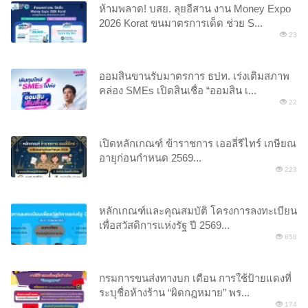
ห้ามพลาด! บสย. ลุยอีสาน งาน Money Expo
2026 Korat ขนมาตรการเด็ด ช่วย S...
23
ออมสินขานรับมาตรการ ธปท. เร่งเติมสภาพ
คล่อง SMEs เปิดสินเชื่อ “ออมสิน เ...
22
เปิดหลักเกณฑ์ ข้าราชการ เออลี่รีไทร์ เกษียณ
อายุก่อนกำหนด 2569...
223
หลักเกณฑ์และคุณสมบัติ โครงการลงทะเบียน
เพื่อสวัสดิการแห่งรัฐ ปี 2569...
858
กรมการขนส่งทางบก เตือน การใช้ป้ายแดงที่
ระบุชื่อห้างร้าน “ผิดกฎหมาย” พร...
174