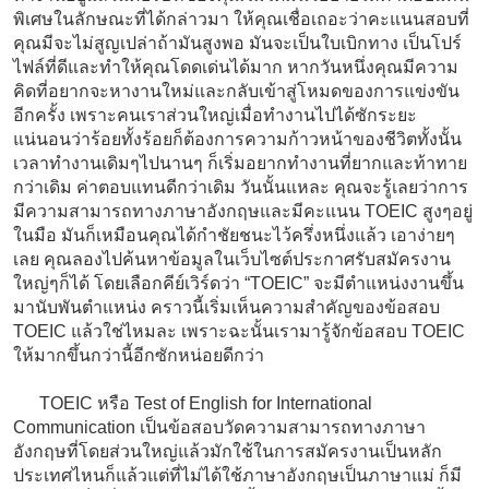
พิเศษในลักษณะที่ได้กล่าวมา ให้คุณเชื่อเถอะว่าคะแนนสอบที่
คุณมีจะไม่สูญเปล่าถ้ามันสูงพอ มันจะเป็นใบเบิกทาง เป็นโปร์
ไฟล์ที่ดีและทำให้คุณโดดเด่นได้มาก หากวันหนึ่งคุณมีความ
คิดที่อยากจะหางานใหม่และกลับเข้าสู่โหมดของการแข่งขัน
อีกครั้ง เพราะคนเราส่วนใหญ่เมื่อทำงานไปได้ซักระยะ
แน่นอนว่าร้อยทั้งร้อยก็ต้องการความก้าวหน้าของชีวิตทั้งนั้น
เวลาทำงานเดิมๆไปนานๆ ก็เริ่มอยากทำงานที่ยากและท้าทาย
กว่าเดิม ค่าตอบแทนดีกว่าเดิม วันนั้นแหละ คุณจะรู้เลยว่าการ
มีความสามารถทางภาษาอังกฤษและมีคะแนน TOEIC สูงๆอยู่
ในมือ มันก็เหมือนคุณได้กำชัยชนะไว้ครึ่งหนึ่งแล้ว เอาง่ายๆ
เลย คุณลองไปค้นหาข้อมูลในเว็บไซต์ประกาศรับสมัครงาน
ใหญ่ๆก็ได้ โดยเลือกคีย์เวิร์ดว่า “TOEIC” จะมีตำแหน่งงานขึ้น
มานับพันตำแหน่ง คราวนี้เริ่มเห็นความสำคัญของข้อสอบ
TOEIC แล้วใช่ไหมละ เพราะฉะนั้นเรามารู้จักข้อสอบ TOEIC
ให้มากขึ้นกว่านี้อีกซักหน่อยดีกว่า
TOEIC หรือ Test of English for International
Communication เป็นข้อสอบวัดความสามารถทางภาษา
อังกฤษที่โดยส่วนใหญ่แล้วมักใช้ในการสมัครงานเป็นหลัก
ประเทศไหนก็แล้วแต่ที่ไม่ได้ใช้ภาษาอังกฤษเป็นภาษาแม่ ก็มี