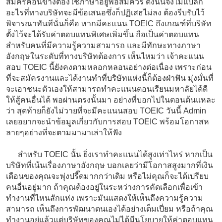
สมัครค่อนข้างต้องใช้ภาษาอยู่พอสมควร ดังนั้นจึงไม่แปลก
อะไรที่ทางบริษัทจะมีข้อเสนอซึ่งก็ปฏิเสธไม่ลง ต้องรีบรับไว้
พิจารณาทันทีนั่นก็คือ หากมีคะแนน TOEIC ถึงเกณฑ์ที่บริษัท
ตั้งไว้จะได้รับค่าตอบแทนพิเศษเพิ่มขึ้น ถือเป็นค่าตอบแทน
สำหรับคนที่มีความรู้ความสามารถ และมีทักษะทางภาษา
อังกฤษในระดับที่ทางบริษัทต้องการ เห็นไหมว่า เจ้าคะแนน
สอบ TOEIC นี้ยังคงตามหลอกหลอนอย่างต่อเนื่อง เพราะก่อน
ที่จะสมัครงานและได้งานทำที่บริษัทแห่งนี้ก็ต้องฝ่าฟัน มุ่งมั่นที่
จะเอาชนะตัวเองให้สามารถทำคะแนนตอนเรียนมหาลัยได้ดี
ให้สู้คนอื่นได้ พอผ่านตรงนั้นมา อย่างที่บอกไปในตอนต้นแหละ
ว่า สุดท้ายก็ยังไม่วายที่จะมีคะแนนสอบ TOEIC วันนี้ Admin
เลยอยากจะนำข้อมูลเกี่ยวกับการสอบ TOEIC พร้อมโอกาสห
ลายๆอย่างที่จะตามมามาเล่าให้ฟัง
สำหรับ TOEIC นั้น ยิ่งเราทำคะแนนได้สูงเท่าไหร่ หากเป็น
บริษัทที่เน้นเรื่องภาษาอังกฤษ บอกเลยว่ามีโอกาสสูงมากที่เงิน
เดือนของคุณจะพุ่งปรี๊ดมากกว่าเดิม หรือไม่คุณก็จะได้เปรียบ
คนอื่นอยู่มาก ถ้าคุณต้องอยู่ในระหว่างการคัดเลือกเพื่อเข้า
ทำงานที่ไหนสักแห่ง เพราะมันแสดงให้เห็นถึงความรู้ความ
สามารถ เห็นถึงการพัฒนาตนเองได้อย่างเต็มเปี่ยม หรือถ้าคุณ
ทำงานอยู่แล้วแต่บริษัทของคุณไม่ได้มีนโยบายให้ค่าตอบแทน