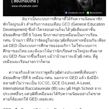
นับว่าเป็นระบบการศึกษาที่ได้รับความนิยมมาซัก
พักใหญ่ๆแล้ว สำหรับการสอบเทียบ
GED
(General Education
Development) ซึ่งถ้าใครสอบผ่านก็จะได้วุฒิเทียบเท่าชั้น
มัธยมศึกษาปีที่ 6 ไปเลย นึกภาพง่ายๆเหมือนเป็นการเรียน
กศน. บ้านเรา ที่ถือว่าจัดอยู่ในกลุ่มวุฒิเทียบเท่าเหมือนกัน เพียง
แต่ GED เป็นระบบการศึกษาของอเมริกา ไม่ใช่ระบบการ
ศึกษาของไทย และมีแนวโน้มว่านักเรียนส่วนใหญ่จะหันมาส
อบ GED กันมากขึ้นเรื่อยๆ แม้ว่าบ้านเราจะมีวุฒิ กศน. ที่ดู
เหมือนจะเรียนง่ายกว่าก็ตาม
ความจริงแล้วหากเราพูดถึงวุฒิต่างประเทศที่เทียบเท่า
มัธยมศึกษาปีที่ 6 เหมือน กศน. นอกจาก GED แล้ว ยังมีอีก
หลายตัวไม่ว่าจะเป็น
IGCSE
, GCE O-Level, A-Level,
International Baccalaureate (IB) และวุฒิ High School จาก
ประเทศอื่นๆ แต่วุฒิที่เหมือนจะได้รับความนิยมอย่างไม่ขาด
สายก็ต้องยกให้ GED เลยล่ะค่ะ