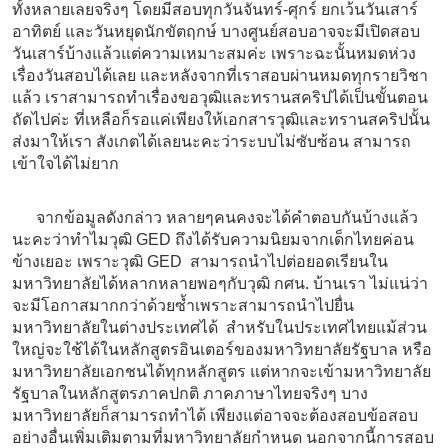
ทั้งหลายเลยจริงๆ โดยมีสอบทุกวันจันทร์-ศุกร์ ยกเว้นวันเสาร์
อาทิตย์ และวันหยุดนักขัตฤกษ์ บางศูนย์สอบอาจจะมีเปิดสอบ
วันเสาร์บ้างแล้วแต่ความเหมาะสมค่ะ เพราะฉะนั้นหมดห่วง
เรื่องวันสอบได้เลย และหลังจากที่เราสอบผ่านหมดทุกรายวิชา
แล้ว เราสามารถทำเรื่องขอวุฒิและทรานสคริปได้เป็นขั้นตอน
ถัดไปค่ะ ที่เหลือก็รอแค่เพียงให้เอกสารวุฒิและทรานสคริปนั้น
ส่งมาให้เรา สังเกตได้เลยนะคะว่าระบบไม่ซับซ้อน สามารถ
เข้าใจได้ไม่ยาก
จากข้อมูลดังกล่าว หลายๆคนคงจะได้คำตอบกันบ้างแล้ว
นะคะว่าทำไมวุฒิ GED ถึงได้รับความนิยมจากเด็กไทยค่อน
ข้างเยอะ เพราะวุฒิ GED สามารถนำไปต่อยอดเรียนใน
มหาวิทยาลัยได้หลากหลายพอๆกับวุฒิ กศน. บ้านเรา ไม่แน่ว่า
จะมีโอกาสมากกว่าด้วยซ้ำเพราะสามารถนำไปยื่น
มหาวิทยาลัยในต่างประเทศได้ สำหรับในประเทศไทยแม้ส่วน
ใหญ่จะใช้ได้ในหลักสูตรอินเตอร์ของมหาวิทยาลัยรัฐบาล หรือ
มหาวิทยาลัยเอกชนได้ทุกหลักสูตร แต่หากจะเข้ามหาวิทยาลัย
รัฐบาลในหลักสูตรภาคปกติ ภาคภาษาไทยจริงๆ บาง
มหาวิทยาลัยก็สามารถทำได้ เพียงแต่อาจจะต้องสอบข้อสอบ
อย่างอื่นเพิ่มเติมตามที่มหาวิทยาลัยกำหนด นอกจากนี้การสอบ