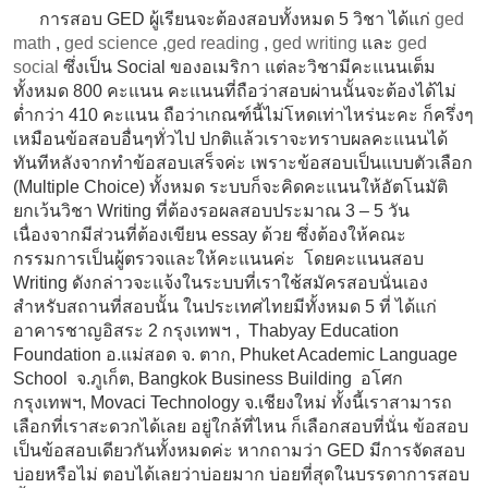
การสอบ GED ผู้เรียนจะต้องสอบทั้งหมด 5 วิชา ได้แก่
ged
math
,
ged science
,
ged reading
,
ged writing
และ
ged
social
ซึ่งเป็น Social ของอเมริกา แต่ละวิชามีคะแนนเต็ม
ทั้งหมด 800 คะแนน คะแนนที่ถือว่าสอบผ่านนั้นจะต้องได้ไม่
ต่ำกว่า 410 คะแนน ถือว่าเกณฑ์นี้ไม่โหดเท่าไหร่นะคะ ก็ครึ่งๆ
เหมือนข้อสอบอื่นๆทั่วไป ปกติแล้วเราจะทราบผลคะแนนได้
ทันทีหลังจากทำข้อสอบเสร็จค่ะ เพราะข้อสอบเป็นแบบตัวเลือก
(Multiple Choice) ทั้งหมด ระบบก็จะคิดคะแนนให้อัตโนมัติ
ยกเว้นวิชา Writing ที่ต้องรอผลสอบประมาณ 3 – 5 วัน
เนื่องจากมีส่วนที่ต้องเขียน essay ด้วย ซึ่งต้องให้คณะ
กรรมการเป็นผู้ตรวจและให้คะแนนค่ะ โดยคะแนนสอบ
Writing ดังกล่าวจะแจ้งในระบบที่เราใช้สมัครสอบนั่นเอง
สำหรับสถานที่สอบนั้น ในประเทศไทยมีทั้งหมด 5 ที่ ได้แก่
อาคารชาญอิสระ 2 กรุงเทพฯ , Thabyay Education
Foundation อ.แม่สอด จ. ตาก, Phuket Academic Language
School จ.ภูเก็ต, Bangkok Business Building อโศก
กรุงเทพฯ, Movaci Technology จ.เชียงใหม่ ทั้งนี้เราสามารถ
เลือกที่เราสะดวกได้เลย อยู่ใกล้ที่ไหน ก็เลือกสอบที่นั่น ข้อสอบ
เป็นข้อสอบเดียวกันทั้งหมดค่ะ หากถามว่า GED มีการจัดสอบ
บ่อยหรือไม่ ตอบได้เลยว่าบ่อยมาก บ่อยที่สุดในบรรดาการสอบ