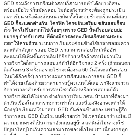
GED รวมถึงการเตรียมตัวสอบก็สามารถทำได้อย่างอิสระ
พร้อมเมื่อไหร่ก็สมัครสอบ ไม่ต้องกังวลว่าจะต้องถูกประเมิน
เวลาเรียน หรือต้องเก็บหน่วยกิต ทั้งนี้จะจบช้าจบเร็วคนที่สอบ
GED ก็จะแตกต่างกัน ใครฟิต ใครขยันเตรียม ขยันสอบก็จบ
เร็ว ใครไม่รีบมากก็ไปเรื่อยๆ เพราะ GED นั้นมีรอบสอบบ่อ
ยมากๆ ต่างกับ กศน. ที่ต้องมีการลงทะเบียนเรียนตามระยะ
เวลาให้ครบถ้วน
ระบบการเรียนจะค่อนข้างใช้เวลาพอสมควร
และที่สำคัญการสอบ GED เราสามารถสอบใหม่เพื่ออัพ
คะแนนให้เพิ่มขึ้นกว่าเดิมได้อีกด้วย หรือถ้าสอบไม่ผ่านใน
รายวิชาใดก็สามารถสอบแก้ตัวได้อีกวิชาละ 2 ครั้ง (ถ้าสอบตก
ติดกันครบ 3 ครั้งต่อรายวิชาจะต้องรอ 60 วันจึงจะสมัครสอบ
ใหม่ได้อีกครั้ง) การวางแผนการเรียนและการสอบ GED ก็
ทำได้ง่าย เนื่องด้วยเราสามารถรู้คะแนนได้เลย เราจึงสามารถ
จัดการเวลาสำหรับการสอบวิชาถัดไปหรือการสอบแก้ตัว
รายวิชาเดิมได้ไม่ยาก ต่างกับการเรียน กศน. บ้านเราที่ต้องมา
ดำเนินเรื่องในเวลาราชการเท่านั้น และนี่เองจึงอาจจะทำให้
น้องๆนักเรียนเทใจมาสอบ GED กันค่อนข้างเยอะ เพราะรู้สึก
ว่าการสอบ GED นั้นมีระบบที่ง่ายกว่า ใช้เวลาน้อยกว่า แม้จะมี
ความยากตรงที่เป็นภาษาอังกฤษอยู่บ้าง แต่นั่นก็ไม่น่าจะใช่
ปัญหาใหญ่โตเกินความสามารถของเด็กไทยเรา เนื่องจากทุก