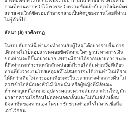
อาจต้องผิดหวัง เพราะเงินจะไม่มาตามนัดหรืออาจได้ไม่ครบ
ตามที่ท่านคาดหวังไว้ ควรระวังความขัดแย้งกับญาติสนิทมิตร
สหาย คนใกล้ชิดรอบตัวอาจกลายเป็นศัตรูของท่านโดยที่ท่าน
ไม่รู้ตัวก็ได้
ลัคนา (ลั) ราศีกรกฎ
ในรอบสัปดาห์นี้ ท่านจะทำงานกับผู้ใหญ่ได้อย่างราบรื่น การ
เดินทางไม่เป็นอุปสรรคคอยขัดจังหวะใดๆ ฐานะทางการเงิน
ของท่านจะดีขึ้นอย่างมาก เพราะมีรายได้จากหลายทาง ระยะ
นี้ถึงท่านจะทำงานหนักสักหน่อยก็มีรายได้คุ้มค่าเหงื่อทีเดียว
ท่านที่ยังว่างงานโดยเหตุผลที่ไม่สมควรจะได้งานทำใหม่ที่ราย
ได้ดีกว่าเดิม ไม่ควรออกเที่ยวเตร่ในเวลากลางค่ำกลางคืน ไม่
ควรเข้าใกล้นักเลงหัวไม้ นักพนัน หรือผู้หญิงที่มีลัษณะ
ห้าวหาญเหมือนชาย อุปสรรคและความล้มเหลวส่วนใหญ่มัก
มาจากความใจร้อนไม่อดทนอดกลั้นและไม่ทันเล่ห์เหลี่ยม
มิจฉาชีพของท่านเอง ใครมาชักชวนทำอะไรไม่ควรเชื่อถือ
เอาไว้ก่อน