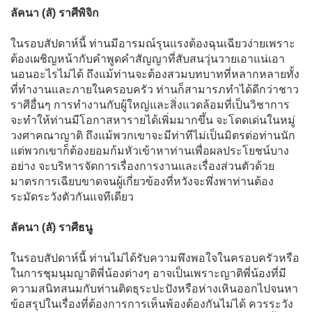
ลัคนา (ลั) ราศีพิจิก
ในรอบสัปดาห์นี้ ท่านมีอารมณ์รุนแรงต้องฉุนเฉียวง่ายเพราะ
ต้องเผชิญหน้ากับคำพูดคำสัญญาที่สับสนวุ่นวายเอาแน่เอา
นอนอะไรไม่ได้ ถึงแม้ท่านจะต้องสวมบทบาทที่หลากหลายทั้ง
ที่ทำงานและภายในครอบครัว ท่านก็สามารภทำได้ดีกว่าชาว
ราศีอื่นๆ การทำงานกับผู้ใหญ่และสิ่งแวดล้อมที่เป็นวิชาการ
จะทำให้ท่านมีโอกาสหารายได้เพิ่มมากขึ้น จะโดดเด่นในหมู่
วงศาคณาญาติ ถึงแม้พวกเขาจะมีท่าทีไม่เป็นมิตรต่อท่านนัก
แต่พวกเขาก็ต้องยอมก้มหัวเข้าหาท่านเพื่อผลประโยชน์บาง
อย่าง จะบริหารจัดการเรื่องการงานและเรื่องส่วนตัวด้วย
มาตรการเฉียบขาดจนผู้เกี่ยวข้องที่หวังจะพึ่งพาท่านต้อง
ระมัดระวังตัวกันแจทีเดียว
ลัคนา (ลั) ราศีธนู
ในรอบสัปดาห์นี้ ท่านไม่ได้รับความพึงพอใจในครอบครัวหรือ
ในการชุมนุมญาติพี่น้องต่างๆ อาจเป็นเพราะญาติพี่น้องที่มี
ความสนิทสนมกับท่านติดธุระปะปังหรือห่างเหินออกไปจนหา
ข้อสรุปในเรื่องที่ต้องการการเห็นพ้องต้องกันไม่ได้ ควรระวัง