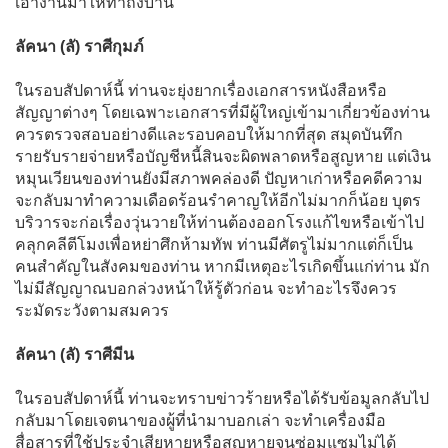
เอางานมาให้ทำถึงบ้าน
ลัคนา (ลั) ราศีกุมภ์
ในรอบสัปดาห์นี้ ท่านจะยุ่งยากเรื่องเอกสารหนังสือหรือ
สัญญาต่างๆ โดยเฉพาะเอกสารที่มีผู้ใหญ่เข้ามาเกี่ยวข้องท่าน
ควรตรวจสอบอย่างดีและรอบคอบให้มากที่สุด สมุดบันทึก
รายรับรายจ่ายหรือบัญชีหนี้สินจะผิดพลาดหรือสูญหาย แต่เงิน
หมุนเวียนของท่านยังมีสภาพคล่องดี ปัญหาเก่าหรือคดีความ
จะกลับมาทำความเดือดร้อนรำคาญให้อีกไม่มากก็น้อย บุตร
บริวารจะก่อเรื่องวุ่นวายให้ท่านต้องออกโรงแก้ไขหรือเข้าไป
คลุกคลีตีโมงเพื่อหย่าศึกห้ามทัพ ท่านมีศัตรูไม่มากแต่ก็เป็น
คนสำคัญในสังคมของท่าน หากมีเหตุอะไรเกิดขึ้นแก่ท่าน มัก
ไม่มีสัญญาณบอกล่วงหน้าให้รู้ตัวก่อน จะทำอะไรจึงควร
ระมัดระวังตามสมควร
ลัคนา (ลั) ราศีมีน
ในรอบสัปดาห์นี้ ท่านจะทราบข่าวร้ายหรือได้รับข้อมูลกลับไป
กลับมาโดยเจตนาของผู้ที่นำมาบอกเล่า จะทำเครื่องมือ
สื่อสารที่ใช้ประจำเสียหายหรือสูญหายจนซ่อมแซมไม่ได้