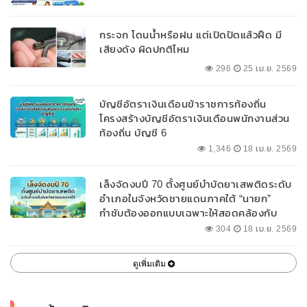
กระจก โดนน้ำหรือฝน แต่เปิดปัดแล้วฝืด มี
เสียงดัง ผิดปกติไหม
296
25 เม.ย. 2569
บัญชีอัตราเงินเดือนข้าราชการท้องถิ่น
โครงสร้างบัญชีอัตราเงินเดือนพนักงานส่วน
ท้องถิ่น บัญชี 6
1,346
18 เม.ย. 2569
เล็งจัดงบปี 70 ตั้งศูนย์บำบัดยาเสพติดระดับ
อำเภอในจังหวัดชายแดนภาคใต้ “นายก”
กำชับต้องออกแบบเฉพาะให้สอดคล้องกับ
พื้นที่
304
18 เม.ย. 2569
ดูเพิ่มเติม