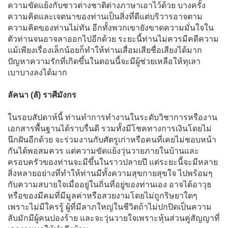
ความขัดแย้งกับชาวต่างชาติต่างภาษาเอาไว้ด้วย บางครั้ง
ความคิดและเจตนาของท่านเป็นสิ่งที่ดีแต่บริวารอาจตาม
ความคิดของท่านไม่ทัน อีกทั้งพวกเขายังขาดความมั่นใจใน
ตัวท่านจนอาจลาออกไปอีกด้วย ระยะนี้ท่านไม่ควรมีคดีความ
แม้เพียงเรื่องเล็กน้อยก็ทำให้ท่านเสื่อมเสียชื่อเสียงได้มาก
ปัญหาความรักที่เกิดขึ้นในตอนนี้จะมีผู้ช่วยเหลือให้ทุเลา
เบาบางลงได้มาก
ลัคนา (ลั) ราศีมังกร
ในรอบสัปดาห์นี้ ท่านทำการทำงานในระดับวิชาการหรืองาน
เอกสารพื้นฐานได้ราบรื่นดี รวมทั้งมีโชคทางการเงินโดยไม่
นึกฝันอีกด้วย จะร่วมงานกับศัตรูเก่าหรือคนที่เคยไม่ชอบหน้า
กันได้พอสมควร แต่ความขัดแย้งวุ่นวายภายในบ้านและ
ครอบครัวของท่านจะมีขึ้นในราวปลายปี แต่ระยะนี้จะมีหลาย
สิ่งหลายอย่างที่ทำให้ท่านมีทั้งความสุขกายสุขใจ ไปพร้อมๆ
กับความสบายใจเมื่ออยู่ในถิ่นที่อยู่ของท่านเอง อาจได้อาวุธ
หรือของมีคมที่มีมูลค่าหรือสวยงามโดยไม่ถูกริษยาใดๆ
เพราะไม่มีใครรู้ ผู้ที่มีลาภใหญ่ในชีวิตถ้าไม่ปกปิดเป็นความ
ลับมักมีผู้คนปองร้าย และจะวุ่นวายใจเพราะหุ้นส่วนคู่สัญญาที่