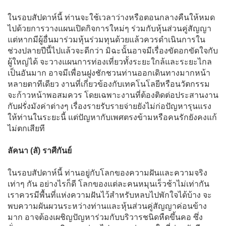
ในรอบสัปดาห์นี้ ท่านจะใช้เวลาว่างหรือตอนกลางคืนให้หมด
ไปด้วยการวางแผนเปิดกิจการใหม่ๆ ร่วมกับหุ้นส่วนคู่สัญญา
แต่หากมีผู้อื่นมาร่วมหุ้นร่วมทุนด้วยแล้วควรดำเนินการใน
ช่วงปลายปีนี้ไปแล้วจะดีกว่า มิฉะนั้นอาจมีเรื่องขัดอกขัดใจกับ
ผู้ใหญ่ได้ จะวางแผนการท่องเที่ยวทั้งระยะใกล้และระยะไกล
เป็นอันมาก อาจมีเพื่อนฝูงชักชวนท่านออกเดินทางมากหน้า
หลายตาทีเดียว งานที่เกี่ยวข้องกับเทคโนโลยีหรือนวัตกรรม
จะก้าวหน้าพอสมควร โดยเฉพาะงานที่ต้องติดต่อประสานงาน
กับฝรั่งมังค่าต่างๆ เรื่องรายรับรายจ่ายยังไม่ก่อปัญหารุนแรง
ให้ท่านในระยะนี้ แต่ปัญหากับเพศตรงข้ามหรือคนรักยังคงแก้
ไม่ตกเสียที
ลัคนา (ลั) ราศีกันย์
ในรอบสัปดาห์นี้ ท่านอยู่กับโลกของความฝันและความจริง
เท่าๆ กัน อย่างไรก็ดี โลกของแต่ละคนหมุนเร็วช้าไม่เท่ากัน
เราควรมีพื้นที่แห่งความฝันไว้สำหรับหลบไปพักใจได้บ้าง จะ
พบความผันผวนระหว่างท่านและหุ้นส่วนคู่สัญญาค่อนข้าง
มาก อาจต้องเผชิญปัญหาร่วมกับบริวารชนิดหืดขึ้นคอ ซึ่ง