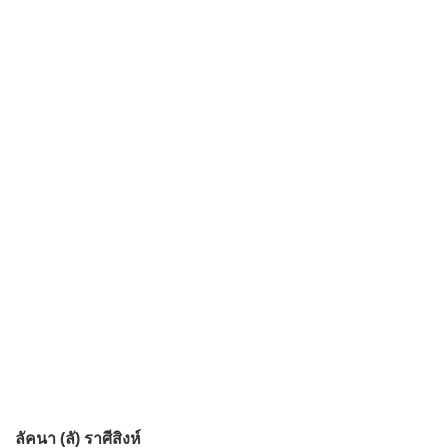
ลัคนา (ลั) ราศีสิงห์