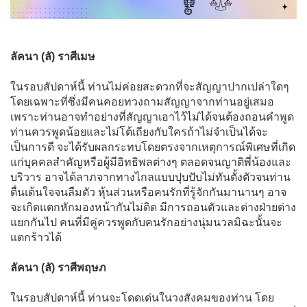
ลัคนา (ลั) ราศีเมษ
ในรอบสัปดาห์นี้ ท่านไม่ค่อยสะดวกที่จะสัญญาปากเปล่าใดๆ
โดยเฉพาะที่ซึ่งมีคนคอยทวงถามสัญญาจากท่านอยู่เสมอ
เพราะท่านอาจทำอย่างที่สัญญาเอาไว้ไม่ได้จนต้องถอนคำพูด
ท่านควรพูดน้อยและไม่โต้เถียงกับใครถ้าไม่จำเป็นได้จะ
เป็นการดี จะได้รับผลกระทบโดยตรงจากเหตุการณ์พิเศษที่เกิด
แก่บุคคลสำคัญหรือผู้มีอิทธิพลต่างๆ ตลอดจนญาติพี่น้องและ
บริวาร อาจได้ลาภจากทางไกลแบบปุบปับไม่ทันตั้งตัวจนท่าน
ตื่นเต้นใจจนลืมตัว หุ้นส่วนหรือคนรักที่รู้จักกันมานานๆ อาจ
จะเกิดแตกหักมองหน้ากันไม่ติด มีการถอนตัวและต่างฝ่ายต่าง
แยกกันไป คนที่มีคู่ควรพูดกับคนรักอย่างนุ่มนวลมิฉะนั้นจะ
แตกร้าวได้
ลัคนา (ลั) ราศีพฤษภ
ในรอบสัปดาห์นี้ ท่านจะโดดเด่นในวงสังคมของท่าน โดย