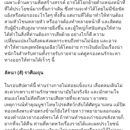
เฉพาะด้านความคิดสร้างสรรค์ อาจได้โยกย้ายตำแหน่งหน้าที่
ที่ได้ประโยชน์มากขึ้นกว่าเดิม ซึ่งท่านจะทำได้โดยไม่มีข้อขัด
แย้งหรือต่อรองอะไรใดๆ ทั้งสิ้น แต่งานที่ได้มาทำให้ท่านต้อง
สวมหัวโขนหลายหัว หรืออาจต้องทำหลายหน้าที่ และติดต่อ
กับผู้มีระดับสูงมากหลายยิ่งขึ้น และผู้ใหญ่ก็สนับสนุนให้ท่าน
ได้ทำในสิ่งที่ท่านต้องการเสียด้วย อย่างไรก็ดี ความ
เปลี่ยนแปลงในสังคมส่งผลกระทบถึงท่านไม่น้อย และอาจ
ทำให้ท่านหงุดหงิดฉุนเฉียวได้โดยง่าย การเงินยังเป็นเรื่องน่า
หนักใจสำหรับท่านทั้งรายรับรายจ่าย แต่คู่ครองคนรักจะหา
ทางออกให้ท่านได้เร็วๆ นี้
ลัคนา (ลั) ราศีเมถุน
ในรอบสัปดาห์นี้ ท่านร่างกายไม่ค่อยแข็งแรง เลือดลมเดินไม่
สะดวกเพราะท่านรักษาพลานามัยไม่จริงจัง และมักตามใจ
ตนเองโดยไม่คิดถึงความเสียหายที่จะตามมา อาจพบ
เหตุการณ์ทำคุณบูชาโทษโปรดสัตว์กลับได้ศัตรูมาแทน แม้ปิด
ทองหลังพระฝ่ายตรงข้ามก็ยังใส่ร้ายหาว่าพยายามลอกแผ่น
ทองคำเปลวจากองค์พระได้ ถ้าท่านทำของเก่าของขลังหายก็
ยากที่จะได้คืน ท่านที่คาดหวังเรื่องรายได้และผลประโยชน์