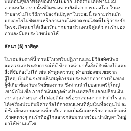
บั่นทอนสุขภาพจิตของท่านไปมาก แต่ตราบใดที่ท่านยังมี
ความหวัง ตราบนั้นชีวิตของท่านยังมีค่า การมองโลกในแง่
ร้ายอาจไม่ใช่วิธีการป้องกันปัญหาในระยะนี้ เพราะท่านมัก
มองอะไรไม่ชัดเจนหรืออ่านเกมไม่ขาด คนโสดที่ไม่รู้ว่าจะรัก
ใครจะมีคนมาให้เลือกรักมากมาย ส่วนคนมีคู่แล้ว คนรักของ
ท่านจะมีผลประโยชน์มาให้
ลัคนา (ลั) ราศีตุล
ในรอบสัปดาห์นี้ ท่านมีไหวพริบปฏิภาณและมีวิสัยทัศน์พอ
สมควรแก่ประสบการณ์ที่มี ซึ่งอาจนำมาทั้งสิ่งที่จับต้องได้และ
สิ่งที่จับต้องไม่ได้ เช่น คำพูดหวานหู คำยกย่องชมเชยจาก
ผู้ใหญ่ เป็นต้น จะพบเห็นพฤติกรรมประหลาดทางการเงินของ
ผู้ที่เกี่ยวข้องกับทรัพย์ของท่าน ซึ่งท่านนำไปบอกสตรีผู้ใหญ่
เขามักไม่เชื่อ การค้าเงินสกุลต่างประเทศหรือแลกเปลี่ยนเงิน
ตราสกุลต่างๆ อาจไม่ค่อยดีนัก หรือขาดทุนมากกว่ากำไร อาจ
ได้เครื่องประดับมีค่าหรือได้ค่าตอบแทนที่คุ้มเงินที่ลงทุนไป จะ
มีชื่อเสียงจากผลงานที่อาศัยความเป็นนักเลงหรือความเจ้าเล่ห์
เจ้าผลต่างๆ คนรักที่อยู่ไกลอาจกลับมาหาพร้อมนำปัญหาใหญ่
มาให้ท่านแก้ไข