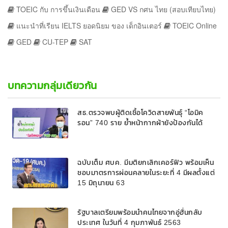
TOEIC กับ การขึ้นเงินเดือน
GED VS กศน ไทย (สอบเทียบไทย)
แนะนำที่เรียน IELTS ยอดนิยม ของ เด็กอินเตอร์
TOEIC Online
GED
CU-TEP
SAT
บทความกลุ่มเดียวกัน
สธ.ตรวจพบผู้ติดเชื้อโควิดสายพันธุ์ “โอมิค
รอน” 740 ราย ย้ำหน้ากากผ้ายังป้องกันได้
ฉบับเต็ม ศบค. มีมติยกเลิกเคอร์ฟิว พร้อมเห็น
ชอบมาตรการผ่อนคลายในระยะที่ 4 มีผลตั้งแต่
15 มิถุนายน 63
รัฐบาลเตรียมพร้อมนำคนไทยจากอู่ฮั่นกลับ
ประเทศ ในวันที่ 4 กุมภาพันธ์ 2563