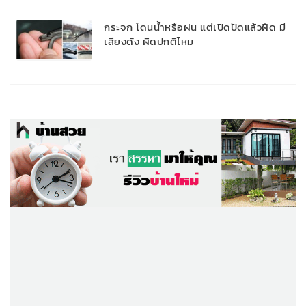
กระจก โดนน้ำหรือฝน แต่เปิดปัดแล้วฝืด มี
เสียงดัง ผิดปกติไหม