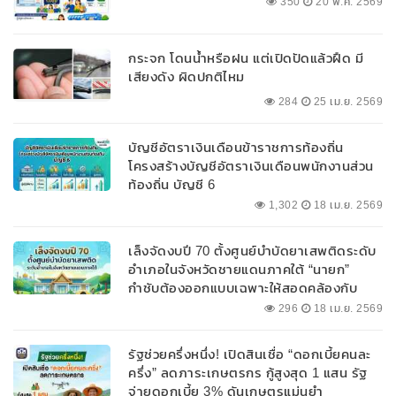
350
20 พ.ค. 2569
กระจก โดนน้ำหรือฝน แต่เปิดปัดแล้วฝืด มี
เสียงดัง ผิดปกติไหม
284
25 เม.ย. 2569
บัญชีอัตราเงินเดือนข้าราชการท้องถิ่น
โครงสร้างบัญชีอัตราเงินเดือนพนักงานส่วน
ท้องถิ่น บัญชี 6
1,302
18 เม.ย. 2569
เล็งจัดงบปี 70 ตั้งศูนย์บำบัดยาเสพติดระดับ
อำเภอในจังหวัดชายแดนภาคใต้ “นายก”
กำชับต้องออกแบบเฉพาะให้สอดคล้องกับ
พื้นที่
296
18 เม.ย. 2569
รัฐช่วยครึ่งหนึ่ง! เปิดสินเชื่อ “ดอกเบี้ยคนละ
ครึ่ง” ลดภาระเกษตรกร กู้สูงสุด 1 แสน รัฐ
จ่ายดอกเบี้ย 3% ดันเกษตรแม่นยำ