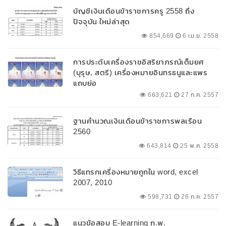
บัญชีเงินเดือนข้าราชการครู 2558 ถึง
ปัจจุบัน ใหม่ล่าสุด
854,669
6 เม.ย. 2558
การประดับเครื่องราชอิสริยาภรณ์เต็มยศ
(บุรุษ, สตรี) เครื่องหมายอินทรธนูและแพร
แถบย่อ
663,621
27 ก.ค. 2557
ฐานคำนวณเงินเดือนข้าราชการพลเรือน
2560
643,814
25 พ.ค. 2558
วิธีแทรกเครื่องหมายถูกใน word, excel
2007, 2010
598,731
26 ก.ค. 2557
แนวข้อสอบ E-learning ก.พ.