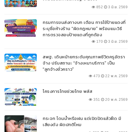
852
3 มิ.ย. 2569
กรมการขนส่งทางบก เตือน การใช้ป้ายแดงที่
ระบุชื่อห้างร้าน “ผิดกฎหมาย” พร้อมแนะวิธี
การตรวจสอบป้ายแดงที่ถูกต้อง
170
3 มิ.ย. 2569
สพฐ. เดินหน้ายกระดับคุณภาพชีวิตครูอัตรา
จ้าง ปรับสถานะ “จ้างเหมาบริการ” เป็น
“ลูกจ้างชั่วคราว”
473
22 พ.ค. 2569
โครงการไทยช่วยไทย พลัส
351
20 พ.ค. 2569
กระจก โดนน้ำหรือฝน แต่เปิดปัดแล้วฝืด มี
เสียงดัง ผิดปกติไหม