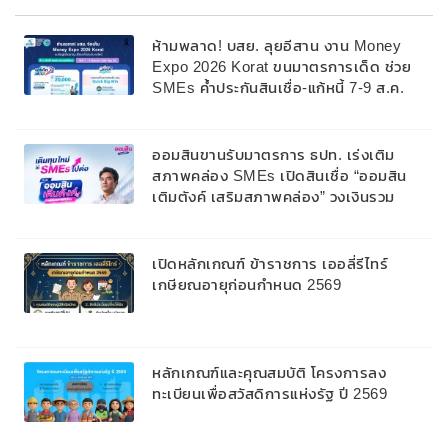
ห้ามพลาด! บสย. ลุยอีสาน งาน Money
Expo 2026 Korat ขนมาตรการเด็ด ช่วย
SMEs ค้ำประกันสินเชื่อ-แก้หนี้ 7-9 ส.ค.
69
ออมสินขานรับมาตรการ ธปท. เร่งเติม
สภาพคล่อง SMEs เปิดสินเชื่อ “ออมสิน
เติมตังค์ เสริมสภาพคล่อง” วงเงินรวม
2,000 ลบ.สนับสนุนเงินทุนหมุนเวียนวงเงิน
กู้สูงสุด 100% ของหลักประกัน ผ่อนนาน
สูงสุด 10 ปี
เปิดหลักเกณฑ์ ข้าราชการ เออลี่รีไทร์
เกษียณอายุก่อนกำหนด 2569
หลักเกณฑ์และคุณสมบัติ โครงการลง
ทะเบียนเพื่อสวัสดิการแห่งรัฐ ปี 2569