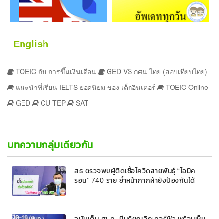
English
TOEIC กับ การขึ้นเงินเดือน
GED VS กศน ไทย (สอบเทียบไทย)
แนะนำที่เรียน IELTS ยอดนิยม ของ เด็กอินเตอร์
TOEIC Online
GED
CU-TEP
SAT
บทความกลุ่มเดียวกัน
สธ.ตรวจพบผู้ติดเชื้อโควิดสายพันธุ์ “โอมิค
รอน” 740 ราย ย้ำหน้ากากผ้ายังป้องกันได้
ฉบับเต็ม ศบค. มีมติยกเลิกเคอร์ฟิว พร้อมเห็น