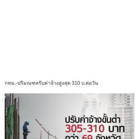
กทม.-ปริมณฑลรับค่าจ้างสูงสุด 310 บ.ต่อวัน