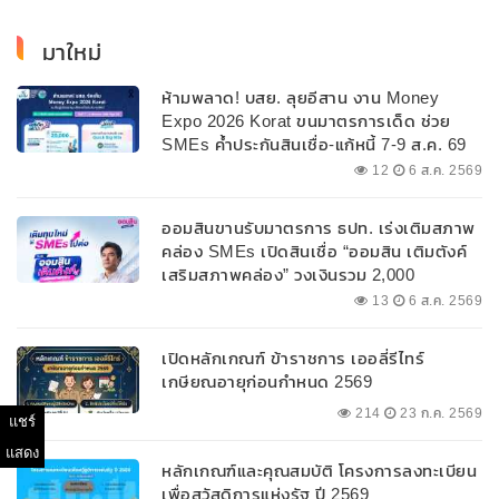
มาใหม่
ห้ามพลาด! บสย. ลุยอีสาน งาน Money
Expo 2026 Korat ขนมาตรการเด็ด ช่วย
SMEs ค้ำประกันสินเชื่อ-แก้หนี้ 7-9 ส.ค. 69
12
6 ส.ค. 2569
ออมสินขานรับมาตรการ ธปท. เร่งเติมสภาพ
คล่อง SMEs เปิดสินเชื่อ “ออมสิน เติมตังค์
เสริมสภาพคล่อง” วงเงินรวม 2,000
ลบ.สนับสนุนเงินทุนหมุนเวียนวงเงินกู้สูงสุด
13
6 ส.ค. 2569
100% ของหลักประกัน ผ่อนนานสูงสุด 10 ปี
เปิดหลักเกณฑ์ ข้าราชการ เออลี่รีไทร์
เกษียณอายุก่อนกำหนด 2569
214
23 ก.ค. 2569
แชร์
แสดง
หลักเกณฑ์และคุณสมบัติ โครงการลงทะเบียน
เพื่อสวัสดิการแห่งรัฐ ปี 2569