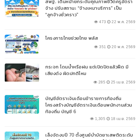
สพฐ. เดินหน้ายกระดับคุณภาพชีวิตครูอัตรา
จ้าง ปรับสถานะ “จ้างเหมาบริการ” เป็น
“ลูกจ้างชั่วคราว”
473
22 พ.ค. 2569
โครงการไทยช่วยไทย พลัส
351
20 พ.ค. 2569
กระจก โดนน้ำหรือฝน แต่เปิดปัดแล้วฝืด มี
เสียงดัง ผิดปกติไหม
285
25 เม.ย. 2569
บัญชีอัตราเงินเดือนข้าราชการท้องถิ่น
โครงสร้างบัญชีอัตราเงินเดือนพนักงานส่วน
ท้องถิ่น บัญชี 6
1,305
18 เม.ย. 2569
เล็งจัดงบปี 70 ตั้งศูนย์บำบัดยาเสพติดระดับ