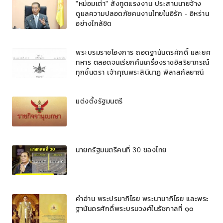
"หม่อมเต่า" สั่งทูตแรงงาน ประสานนายจ้าง
ดูแลความปลอดภัยคนงานไทยในอิรัก - อิหร่าน
อย่างใกล้ชิด
พระบรมราชโองการ ถอดฐานันดรศักดิ์ และยศ
ทหาร ตลอดจนเรียกคืนเครื่องราชอิสริยาภรณ์
ทุกชั้นตรา เจ้าคุณพระสินีนาฏ พิลาสกัลยาณี
แต่งตั้งรัฐมนตรี
นายกรัฐมนตรีคนที่ 30 ของไทย
คำอ่าน พระปรมาภิไธย พระนามาภิไธย และพระ
ฐานันดรศักดิ์พระบรมวงศ์ในรัชกาลที่ ๑๐