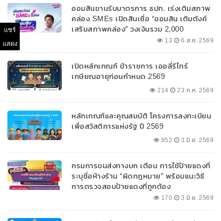
ออมสินขานรับมาตรการ ธปท. เร่งเติมสภาพ
คล่อง SMEs เปิดสินเชื่อ “ออมสิน เติมตังค์
เสริมสภาพคล่อง” วงเงินรวม 2,000
แชร์
ลบ.สนับสนุนเงินทุนหมุนเวียนวงเงินกู้สูงสุด
13
6 ส.ค. 2569
แสดง
100% ของหลักประกัน ผ่อนนานสูงสุด 10 ปี
เปิดหลักเกณฑ์ ข้าราชการ เออลี่รีไทร์
เกษียณอายุก่อนกำหนด 2569
214
23 ก.ค. 2569
หลักเกณฑ์และคุณสมบัติ โครงการลงทะเบียน
เพื่อสวัสดิการแห่งรัฐ ปี 2569
852
3 มิ.ย. 2569
กรมการขนส่งทางบก เตือน การใช้ป้ายแดงที่
ระบุชื่อห้างร้าน “ผิดกฎหมาย” พร้อมแนะวิธี
การตรวจสอบป้ายแดงที่ถูกต้อง
170
3 มิ.ย. 2569