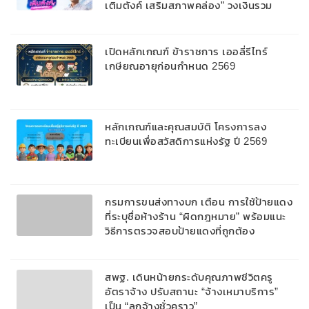
เติมตังค์ เสริมสภาพคล่อง” วงเงินรวม
2,000 ลบ.สนับสนุนเงินทุนหมุนเวียนวงเงิน
กู้สูงสุด 100% ของหลักประกัน ผ่อนนาน
สูงสุด 10 ปี
เปิดหลักเกณฑ์ ข้าราชการ เออลี่รีไทร์
เกษียณอายุก่อนกำหนด 2569
หลักเกณฑ์และคุณสมบัติ โครงการลง
ทะเบียนเพื่อสวัสดิการแห่งรัฐ ปี 2569
กรมการขนส่งทางบก เตือน การใช้ป้ายแดง
ที่ระบุชื่อห้างร้าน “ผิดกฎหมาย” พร้อมแนะ
วิธีการตรวจสอบป้ายแดงที่ถูกต้อง
สพฐ. เดินหน้ายกระดับคุณภาพชีวิตครู
อัตราจ้าง ปรับสถานะ “จ้างเหมาบริการ”
เป็น “ลูกจ้างชั่วคราว”