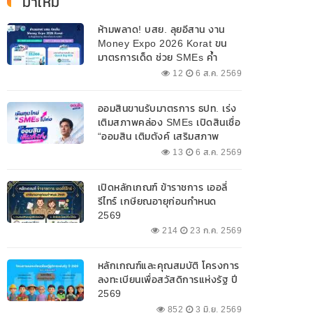
มาใหม่
ห้ามพลาด! บสย. ลุยอีสาน งาน
Money Expo 2026 Korat ขน
มาตรการเด็ด ช่วย SMEs ค้ำ
ประกันสินเชื่อ-แก้หนี้ 7-9 ส.ค. 69
12
6 ส.ค. 2569
ออมสินขานรับมาตรการ ธปท. เร่ง
เติมสภาพคล่อง SMEs เปิดสินเชื่อ
“ออมสิน เติมตังค์ เสริมสภาพ
คล่อง” วงเงินรวม 2,000
13
6 ส.ค. 2569
ลบ.สนับสนุนเงินทุนหมุนเวียน
วงเงินกู้สูงสุด 100% ของหลัก
เปิดหลักเกณฑ์ ข้าราชการ เออลี่
ประกัน ผ่อนนานสูงสุด 10 ปี
รีไทร์ เกษียณอายุก่อนกำหนด
2569
214
23 ก.ค. 2569
หลักเกณฑ์และคุณสมบัติ โครงการ
ลงทะเบียนเพื่อสวัสดิการแห่งรัฐ ปี
2569
852
3 มิ.ย. 2569