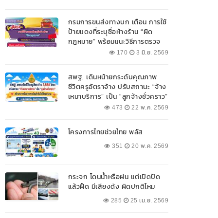
กรมการขนส่งทางบก เตือน การใช้
ป้ายแดงที่ระบุชื่อห้างร้าน “ผิด
กฎหมาย” พร้อมแนะวิธีการตรวจ
สอบป้ายแดงที่ถูกต้อง
170
3 มิ.ย. 2569
สพฐ. เดินหน้ายกระดับคุณภาพ
ชีวิตครูอัตราจ้าง ปรับสถานะ “จ้าง
เหมาบริการ” เป็น “ลูกจ้างชั่วคราว”
473
22 พ.ค. 2569
โครงการไทยช่วยไทย พลัส
351
20 พ.ค. 2569
กระจก โดนน้ำหรือฝน แต่เปิดปัด
แล้วฝืด มีเสียงดัง ผิดปกติไหม
285
25 เม.ย. 2569