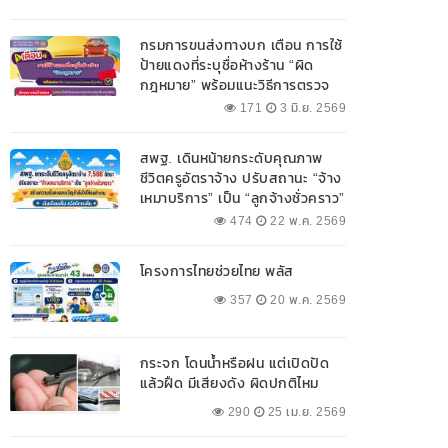
กรมการขนส่งทางบก เตือน การใช้
ป้ายแดงที่ระบุชื่อห้างร้าน “ผิด
กฎหมาย” พร้อมแนะวิธีการตรวจ
สอบป้ายแดงที่ถูกต้อง
171
3 มิ.ย. 2569
สพฐ. เดินหน้ายกระดับคุณภาพ
ชีวิตครูอัตราจ้าง ปรับสถานะ “จ้าง
เหมาบริการ” เป็น “ลูกจ้างชั่วคราว”
474
22 พ.ค. 2569
โครงการไทยช่วยไทย พลัส
357
20 พ.ค. 2569
กระจก โดนน้ำหรือฝน แต่เปิดปัด
แล้วฝืด มีเสียงดัง ผิดปกติไหม
290
25 เม.ย. 2569