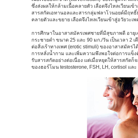
ซึ่งส่งผลให้กล้ามเนื้อคลายตัว เลือดจึงไหลเวียนเข้
สารสกัดเอทานอลและสารกลุ่มฟลาโวนอยด์มีฤทธิ์ยับ
คลายตัวและขยาย เลือดจึงไหลเวียนเข้าสู่อวัยวะเพศ
การศึกษาในอาสาสมัครเพศชายที่มีสุขภาพดี อายุเ
กระชายดำ ขนาด 25 และ 90 มก./วัน เป็นเวลา 2 เ
ต่อสิ่งเร้าทางเพศ (erotic stimuli) ของอาสาสม
การหลั่งน้ำกาม และเพิ่มความพึงพอใจต่อการแข็งตัว 
รับสารสกัดอย่างต่อเนื่อง แต่เมื่อหยุดให้สารสกัด
ของฮอร์โมน testosterone, FSH, LH, cortisol และ 