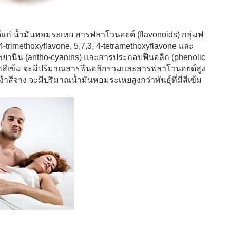
ก่ น้ำมันหอมระเหย สารฟลาโวนอยด์ (flavonoids) กลุ่มฟ
4-trimethoxyflavone, 5,7,3, 4-tetramethoxyflavone และ
ซยานิน (antho-cyanins) และสารประกอบฟีนอลิก (phenolic
นเหง้าสีเข้ม จะมีปริมาณสารฟีนอลิกรวมและสารฟลาโวนอยด์สูง
ในเหง้าสีจาง จะมีปริมาณน้ำมันหอมระเหยสูงกว่าพันธุ์ที่มีสีเข้ม