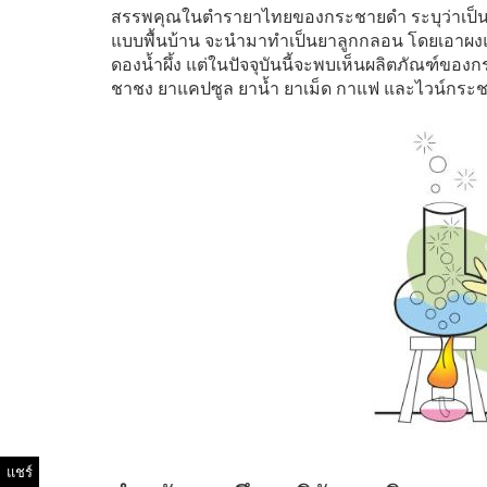
สรรพคุณในตำรายาไทยของกระชายดำ ระบุว่าเป็น
แบบพื้นบ้าน จะนำมาทำเป็นยาลูกกลอน โดยเอาผงแห
ดองน้ำผึ้ง แต่ในปัจจุบันนี้จะพบเห็นผลิตภัณฑ์
ชาชง ยาแคปซูล ยาน้ำ ยาเม็ด กาแฟ และไวน์กระชาย
แชร์