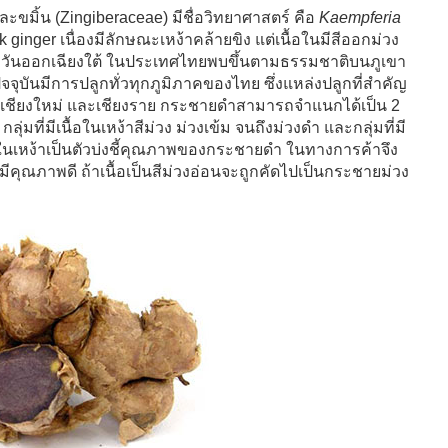
ะขมิ้น (Zingiberaceae) มีชื่อวิทยาศาสตร์ คือ
Kaempferia
 ginger เนื่องมีลักษณะเหง้าคล้ายขิง แต่เนื้อในมีสีออกม่วง
ตะวันออกเฉียงใต้ ในประเทศไทยพบขึ้นตามธรรมชาติบนภูเขา
ัจจุบันมีการปลูกทั่วทุกภูมิภาคของไทย ซึ่งแหล่งปลูกที่สำคัญ
ลก เชียงใหม่ และเชียงราย กระชายดำสามารถจำแนกได้เป็น 2
่มที่มีเนื้อในเหง้าสีม่วง ม่วงเข้ม จนถึงม่วงดำ และกลุ่มที่มี
นื้อในเหง้าเป็นตัวบ่งชี้คุณภาพของกระชายดำ ในทางการค้าจึง
่ามีคุณภาพดี ถ้าเนื้อเป็นสีม่วงอ่อนจะถูกคัดไปเป็นกระชายม่วง