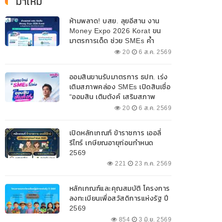
มาใหม่
ห้ามพลาด! บสย. ลุยอีสาน งาน
Money Expo 2026 Korat ขน
มาตรการเด็ด ช่วย SMEs ค้ำ
ประกันสินเชื่อ-แก้หนี้ 7-9 ส.ค. 69
20
6 ส.ค. 2569
ออมสินขานรับมาตรการ ธปท. เร่ง
เติมสภาพคล่อง SMEs เปิดสินเชื่อ
“ออมสิน เติมตังค์ เสริมสภาพ
คล่อง” วงเงินรวม 2,000
20
6 ส.ค. 2569
ลบ.สนับสนุนเงินทุนหมุนเวียน
วงเงินกู้สูงสุด 100% ของหลัก
เปิดหลักเกณฑ์ ข้าราชการ เออลี่
ประกัน ผ่อนนานสูงสุด 10 ปี
รีไทร์ เกษียณอายุก่อนกำหนด
2569
221
23 ก.ค. 2569
หลักเกณฑ์และคุณสมบัติ โครงการ
ลงทะเบียนเพื่อสวัสดิการแห่งรัฐ ปี
2569
854
3 มิ.ย. 2569