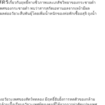
สตร์
เกี่ยวกับฤทธิ์ทางชีวภาพและเภสัชวิทยาของกระชายดำ
างเพศของกระชายดำ พบว่าสารสกัดเอทานอลจากเหง้ามีผล
่ออวัยวะสืบพันธุ์โดยเพิ่มน้ำหนักของท่อพักเชื้ออสุจิ ถุงน้ำ
ังอวัยวะเพศของสัตว์ทดลอง มีฤทธิ์ยับยั้งการหดตัวของกล้าม
ล้ามเนื้อเรียบอวัยวะเพศผู้ของคนที่ได้จากการผ่าตัดแปลงเพศ