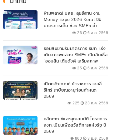
มาใหม่
ห้ามพลาด! บสย. ลุยอีสาน งาน
Money Expo 2026 Korat ขน
มาตรการเด็ด ช่วย SMEs ค้ำ
ประกันสินเชื่อ-แก้หนี้ 7-9 ส.ค. 69
26
6 ส.ค. 2569
ออมสินขานรับมาตรการ ธปท. เร่ง
เติมสภาพคล่อง SMEs เปิดสินเชื่อ
“ออมสิน เติมตังค์ เสริมสภาพ
คล่อง” วงเงินรวม 2,000
25
6 ส.ค. 2569
ลบ.สนับสนุนเงินทุนหมุนเวียน
วงเงินกู้สูงสุด 100% ของหลัก
เปิดหลักเกณฑ์ ข้าราชการ เออลี่
ประกัน ผ่อนนานสูงสุด 10 ปี
รีไทร์ เกษียณอายุก่อนกำหนด
2569
225
23 ก.ค. 2569
หลักเกณฑ์และคุณสมบัติ โครงการ
ลงทะเบียนเพื่อสวัสดิการแห่งรัฐ ปี
2569
860
3 มิ.ย. 2569