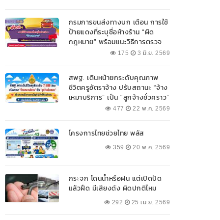
กรมการขนส่งทางบก เตือน การใช้
ป้ายแดงที่ระบุชื่อห้างร้าน “ผิด
กฎหมาย” พร้อมแนะวิธีการตรวจ
สอบป้ายแดงที่ถูกต้อง
175
3 มิ.ย. 2569
สพฐ. เดินหน้ายกระดับคุณภาพ
ชีวิตครูอัตราจ้าง ปรับสถานะ “จ้าง
เหมาบริการ” เป็น “ลูกจ้างชั่วคราว”
477
22 พ.ค. 2569
โครงการไทยช่วยไทย พลัส
359
20 พ.ค. 2569
กระจก โดนน้ำหรือฝน แต่เปิดปัด
แล้วฝืด มีเสียงดัง ผิดปกติไหม
292
25 เม.ย. 2569