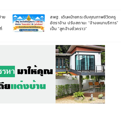
้าย
สพฐ. เดินหน้ายกระดับคุณภาพชีวิตครู
อัตราจ้าง ปรับสถานะ “จ้างเหมาบริการ”
ี่
เป็น “ลูกจ้างชั่วคราว”