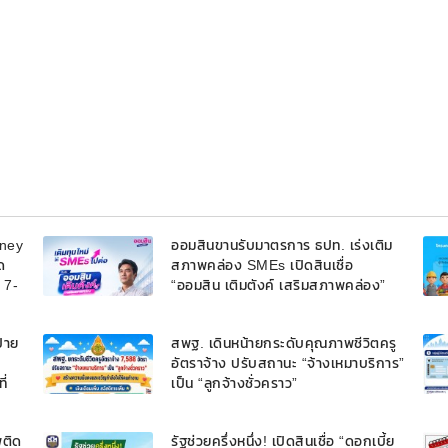
oney
ออมสินขานรับมาตรการ ธปท. เร่งเติม
ด
สภาพคล่อง SMEs เปิดสินเชื่อ
้ 7-
“ออมสิน เติมตังค์ เสริมสภาพคล่อง”
วงเงินรวม 2,000 ลบ.สนับสนุนเงิน
ทุนหมุนเวียนวงเงินกู้สูงสุด 100% ของ
้าย
สพฐ. เดินหน้ายกระดับคุณภาพชีวิตครู
หลักประกัน ผ่อนนานสูงสุด 10 ปี
อัตราจ้าง ปรับสถานะ “จ้างเหมาบริการ”
ี่
เป็น “ลูกจ้างชั่วคราว”
พติด
รัฐช่วยครึ่งหนึ่ง! เปิดสินเชื่อ “ดอกเบี้ย