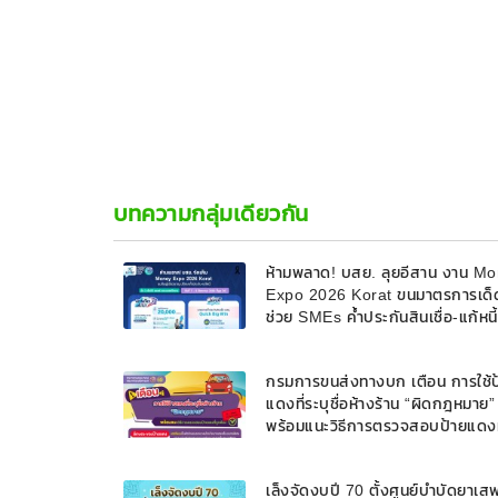
บทความกลุ่มเดียวกัน
ห้ามพลาด! บสย. ลุยอีสาน งาน M
Expo 2026 Korat ขนมาตรการเด็
ช่วย SMEs ค้ำประกันสินเชื่อ-แก้หนี
9 ส.ค. 69
กรมการขนส่งทางบก เตือน การใช้ป
แดงที่ระบุชื่อห้างร้าน “ผิดกฎหมาย”
พร้อมแนะวิธีการตรวจสอบป้ายแดงท
ถูกต้อง
เล็งจัดงบปี 70 ตั้งศูนย์บำบัดยาเส