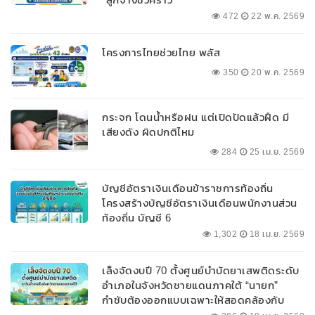
472
22 พ.ค. 2569
โครงการไทยช่วยไทย พลัส
350
20 พ.ค. 2569
กระจก โดนน้ำหรือฝน แต่เปิดปัดแล้วฝืด มี
เสียงดัง ผิดปกติไหม
284
25 เม.ย. 2569
บัญชีอัตราเงินเดือนข้าราชการท้องถิ่น
โครงสร้างบัญชีอัตราเงินเดือนพนักงานส่วน
ท้องถิ่น บัญชี 6
1,302
18 เม.ย. 2569
เล็งจัดงบปี 70 ตั้งศูนย์บำบัดยาเสพติดระดับ
อำเภอในจังหวัดชายแดนภาคใต้ “นายก”
กำชับต้องออกแบบเฉพาะให้สอดคล้องกับ
พื้นที่