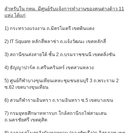
สำหรับใน กทม. มีศูนย์รับแจ้งการทำงานของคนต่างด้าว 11
แห่ง ได้แก่
1) กระทรวงแรงงาน ถ.มิตรไมตรี เขตดินแดง
2) IT Square หลักสี่พลาซ่า ถ.แจ้งวัฒนะ เขตหลักสี่
3) สถานีขนส่งสายใต้ ชั้น 2 ถ.บรมราชชนนี เขตตลิ่งชัน
4) ธัญญาปาร์ค ถ.ศรีนครินทร์ เขตสวนหลวง
5) ศูนย์กีฬาบางขุนเทียนเคหะชุมชนธนบุรี 3 ถ.พระราม 2
ซ.62 เขตบางขุนเทียน
6) สวนกีฬารามอินทรา ถ.รามอินทรา ซ.5 เขตบางเขน
7) กรมยุทธศึกษาทหารบก ใกล้สถานีรถไฟสามเสน
ถ.นครชัยศรี เขตดุสิต
8) อาคารสโมสรวังนันทอุทยาน (กองทัพเรือ)ถ.อิสรภาพ เขต