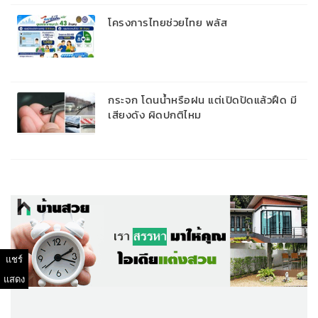
โครงการไทยช่วยไทย พลัส
กระจก โดนน้ำหรือฝน แต่เปิดปัดแล้วฝืด มี
เสียงดัง ผิดปกติไหม
แชร์
แสดง