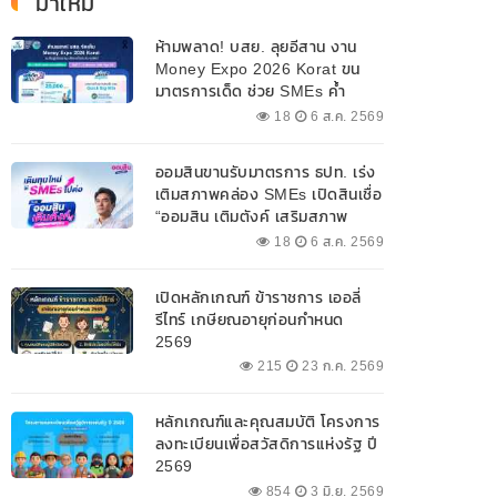
มาใหม่
ห้ามพลาด! บสย. ลุยอีสาน งาน
Money Expo 2026 Korat ขน
มาตรการเด็ด ช่วย SMEs ค้ำ
ประกันสินเชื่อ-แก้หนี้ 7-9 ส.ค. 69
18
6 ส.ค. 2569
ออมสินขานรับมาตรการ ธปท. เร่ง
เติมสภาพคล่อง SMEs เปิดสินเชื่อ
“ออมสิน เติมตังค์ เสริมสภาพ
คล่อง” วงเงินรวม 2,000
18
6 ส.ค. 2569
ลบ.สนับสนุนเงินทุนหมุนเวียน
วงเงินกู้สูงสุด 100% ของหลัก
เปิดหลักเกณฑ์ ข้าราชการ เออลี่
ประกัน ผ่อนนานสูงสุด 10 ปี
รีไทร์ เกษียณอายุก่อนกำหนด
2569
215
23 ก.ค. 2569
หลักเกณฑ์และคุณสมบัติ โครงการ
ลงทะเบียนเพื่อสวัสดิการแห่งรัฐ ปี
2569
854
3 มิ.ย. 2569