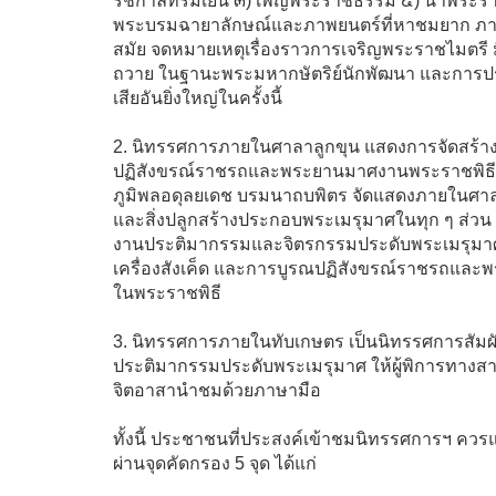
รัชกาลที่ร่มเย็น ๓) เพ็ญพระราชธรรม ๔) นำพระรา
พระบรมฉายาลักษณ์และภาพยนตร์ที่หาชมยาก ภา
สมัย จดหมายเหตุเรื่องราวการเจริญพระราชไมตรี ม
ถวาย ในฐานะพระมหากษัตริย์นักพัฒนา และการ
เสียอันยิ่งใหญ่ในครั้งนี้
2. นิทรรศการภายในศาลาลูกขุน แสดงการจัดสร้า
ปฏิสังขรณ์ราชรถและพระยานมาศงานพระราชพิธ
ภูมิพลอดุลยเดช บรมนาถบพิตร จัดแสดงภายในศาลาลู
และสิ่งปลูกสร้างประกอบพระเมรุมาศในทุก ๆ ส่
งานประติมากรรมและจิตรกรรมประดับพระเมรุมา
เครื่องสังเค็ด และการบูรณปฏิสังขรณ์ราชรถและ
ในพระราชพิธี
3. นิทรรศการภายในทับเกษตร เป็นนิทรรศการสัมผ
ประติมากรรมประดับพระเมรุมาศ ให้ผู้พิการทางสาย
จิตอาสานำชมด้วยภาษามือ
ทั้งนี้ ประชาชนที่ประสงค์เข้าชมนิทรรศการฯ คว
ผ่านจุดคัดกรอง 5 จุด ได้แก่