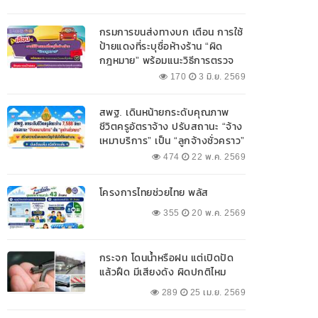
กรมการขนส่งทางบก เตือน การใช้
ป้ายแดงที่ระบุชื่อห้างร้าน “ผิด
กฎหมาย” พร้อมแนะวิธีการตรวจ
สอบป้ายแดงที่ถูกต้อง
170
3 มิ.ย. 2569
สพฐ. เดินหน้ายกระดับคุณภาพ
ชีวิตครูอัตราจ้าง ปรับสถานะ “จ้าง
เหมาบริการ” เป็น “ลูกจ้างชั่วคราว”
474
22 พ.ค. 2569
โครงการไทยช่วยไทย พลัส
355
20 พ.ค. 2569
กระจก โดนน้ำหรือฝน แต่เปิดปัด
แล้วฝืด มีเสียงดัง ผิดปกติไหม
289
25 เม.ย. 2569