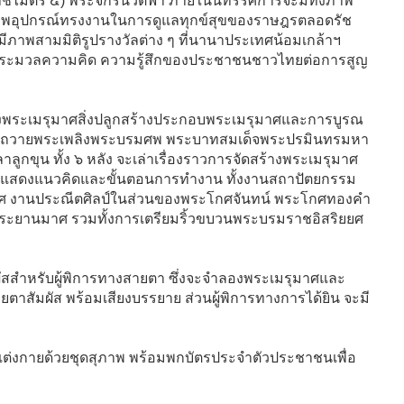
ชไมตรี ๕) พระจักรีนิวัตฟ้า ภายในนิทรรศการจะมีทั้งภาพ
พอุปกรณ์ทรงงานในการดูแลทุกข์สุขของราษฎรตลอดรัช
ีภาพสามมิติรูปรางวัลต่าง ๆ ที่นานาประเทศน้อมเกล้าฯ
ประมวลความคิด ความรู้สึกของประชาชนชาวไทยต่อการสูญ
งพระเมรุมาศสิ่งปลูกสร้างประกอบพระเมรุมาศและการบูรณ
ีถวายพระเพลิงพระบรมศพ พระบาทสมเด็จพระปรมินทรมหา
กขุน ทั้ง ๖ หลัง จะเล่าเรื่องราวการจัดสร้างพระเมรุมาศ
วน แสดงแนวคิดและขั้นตอนการทำงาน ทั้งงานสถาปัตยกรรม
ศ งานประณีตศิลป์ในส่วนของพระโกศจันทน์ พระโกศทองคำ
พระยานมาศ รวมทั้งการเตรียมริ้วขบวนพระบรมราชอิสริยยศ
ัสสำหรับผู้พิการทางสายตา ซึ่งจะจำลองพระเมรุมาศและ
ตาสัมผัส พร้อมเสียงบรรยาย ส่วนผู้พิการทางการได้ยิน จะมี
รแต่งกายด้วยชุดสุภาพ พร้อมพกบัตรประจำตัวประชาชนเพื่อ