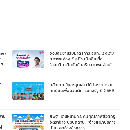
oney
ออมสินขานรับมาตรการ ธปท. เร่งเติม
ด
สภาพคล่อง SMEs เปิดสินเชื่อ
้ 7-
“ออมสิน เติมตังค์ เสริมสภาพคล่อง”
วงเงินรวม 2,000 ลบ.สนับสนุนเงิน
ทุนหมุนเวียนวงเงินกู้สูงสุด 100% ของ
หลักประกัน ผ่อนนานสูงสุด 10 ปี
์
หลักเกณฑ์และคุณสมบัติ โครงการลง
ทะเบียนเพื่อสวัสดิการแห่งรัฐ ปี 2569
้าย
สพฐ. เดินหน้ายกระดับคุณภาพชีวิตครู
อัตราจ้าง ปรับสถานะ “จ้างเหมาบริการ”
ี่
เป็น “ลูกจ้างชั่วคราว”