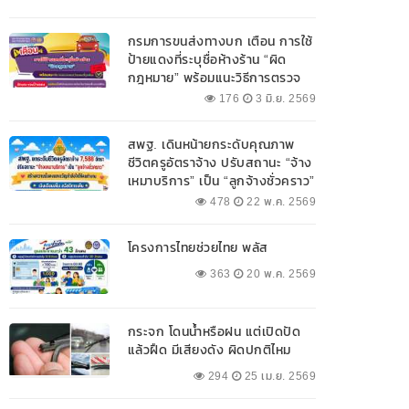
กรมการขนส่งทางบก เตือน การใช้
ป้ายแดงที่ระบุชื่อห้างร้าน “ผิด
กฎหมาย” พร้อมแนะวิธีการตรวจ
สอบป้ายแดงที่ถูกต้อง
176
3 มิ.ย. 2569
สพฐ. เดินหน้ายกระดับคุณภาพ
ชีวิตครูอัตราจ้าง ปรับสถานะ “จ้าง
เหมาบริการ” เป็น “ลูกจ้างชั่วคราว”
478
22 พ.ค. 2569
โครงการไทยช่วยไทย พลัส
363
20 พ.ค. 2569
กระจก โดนน้ำหรือฝน แต่เปิดปัด
แล้วฝืด มีเสียงดัง ผิดปกติไหม
294
25 เม.ย. 2569