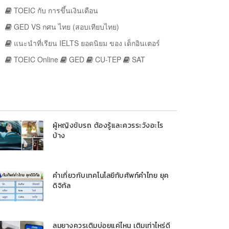
TOEIC กับ การขึ้นเงินเดือน
GED VS กศน ไทย (สอบเทียบไทย)
แนะนำที่เรียน IELTS ยอดนิยม ของ เด็กอินเตอร์
TOEIC Online
GED
CU-TEP
SAT
ผู้หญิงขับรถ ต้องรู้และควรระวังอะไร
บ้าง
คำเกี่ยวกับเทคโนโลยีทับศัพท์คำไทย ยุค
ดิจิทัล
ลมยางควรเติมบ่อยแค่ไหน เติมเท่าไหร่ดี