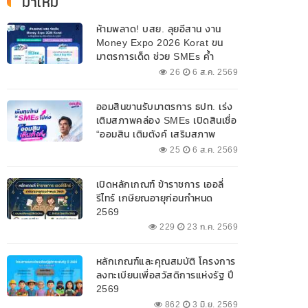
มาใหม่
ห้ามพลาด! บสย. ลุยอีสาน งาน
Money Expo 2026 Korat ขน
มาตรการเด็ด ช่วย SMEs ค้ำ
ประกันสินเชื่อ-แก้หนี้ 7-9 ส.ค. 69
26
6 ส.ค. 2569
ออมสินขานรับมาตรการ ธปท. เร่ง
เติมสภาพคล่อง SMEs เปิดสินเชื่อ
“ออมสิน เติมตังค์ เสริมสภาพ
คล่อง” วงเงินรวม 2,000
25
6 ส.ค. 2569
ลบ.สนับสนุนเงินทุนหมุนเวียน
วงเงินกู้สูงสุด 100% ของหลัก
เปิดหลักเกณฑ์ ข้าราชการ เออลี่
ประกัน ผ่อนนานสูงสุด 10 ปี
รีไทร์ เกษียณอายุก่อนกำหนด
2569
229
23 ก.ค. 2569
หลักเกณฑ์และคุณสมบัติ โครงการ
ลงทะเบียนเพื่อสวัสดิการแห่งรัฐ ปี
2569
862
3 มิ.ย. 2569