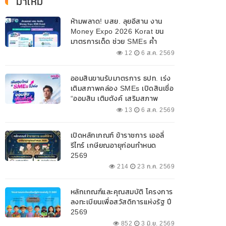
มาใหม่
ห้ามพลาด! บสย. ลุยอีสาน งาน
Money Expo 2026 Korat ขน
มาตรการเด็ด ช่วย SMEs ค้ำ
ประกันสินเชื่อ-แก้หนี้ 7-9 ส.ค. 69
12
6 ส.ค. 2569
ออมสินขานรับมาตรการ ธปท. เร่ง
เติมสภาพคล่อง SMEs เปิดสินเชื่อ
“ออมสิน เติมตังค์ เสริมสภาพ
คล่อง” วงเงินรวม 2,000
13
6 ส.ค. 2569
ลบ.สนับสนุนเงินทุนหมุนเวียน
วงเงินกู้สูงสุด 100% ของหลัก
เปิดหลักเกณฑ์ ข้าราชการ เออลี่
ประกัน ผ่อนนานสูงสุด 10 ปี
รีไทร์ เกษียณอายุก่อนกำหนด
2569
214
23 ก.ค. 2569
หลักเกณฑ์และคุณสมบัติ โครงการ
ลงทะเบียนเพื่อสวัสดิการแห่งรัฐ ปี
2569
852
3 มิ.ย. 2569