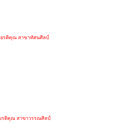
ยรติคุณ สาขาทัศนศิลป์
ยรติคุณ สาขาวรรณศิลป์