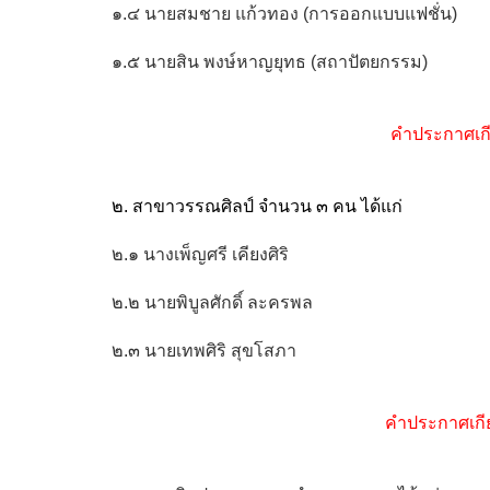
๑.๔ นายสมชาย แก้วทอง (การออกแบบแฟชั่น)
๑.๕ นายสิน พงษ์หาญยุทธ (สถาปัตยกรรม)
คำประกาศเกี
๒. สาขาวรรณศิลป์ จำนวน ๓ คน ได้แก่
๒.๑ นางเพ็ญศรี เคียงศิริ
๒.๒ นายพิบูลศักดิ์ ละครพล
๒.๓ นายเทพศิริ สุขโสภา
คำประกาศเกี