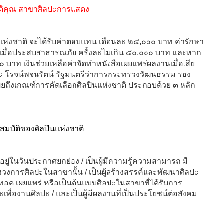
ติคุณ สาขาศิลปะการแสดง
ปินแห่งชาติ จะได้รับค่าตอบแทน เดือนละ ๒๕,๐๐๐ บาท ค่ารักษา
เมื่อประสบสาธารณภัย ครั้งละไม่เกิน ๕๐,๐๐๐ บาท และหาก
 บาท เงินช่วยเหลือค่าจัดทำหนังสือเผยแพร่ผลงานเมื่อเสีย
วีระ โรจน์พจนรัตน์ รัฐมนตรีว่าการกระทรวงวัฒนธรรม รอง
ถึงเกณฑ์การคัดเลือกศิลปินแห่งชาติ ประกอบด้วย ๓ หลัก
ณสมบัติของศิลปินแห่งชาติ
ิตอยู่ในวันประกาศยกย่อง / เป็นผู้มีความรู้ความสามารถ มี
งวงการศิลปะในสาขานั้น / เป็นผู้สร้างสรรค์และพัฒนาศิลปะ
ายทอด เผยแพร่ หรือเป็นต้นแบบศิลปะในสาขาที่ได้รับการ
ะเพื่องานศิลปะ / และเป็นผู้มีผลงานที่เป็นประโยชน์ต่อสังคม