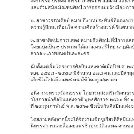
จิตรกรรม ประติมากรรม ภาพพิมพ์ สื่อผสม และภาพ
และร่วมสมัย มัณฑนศิลป์ การออกแบบผังเมือง กา
๒. สาขาวรรณศิลป์ หมายถึง บทประพันธ์ที่แต่งอย่า
ความรู้สึกสะเทือนใจ ความคิดสร้างสรรค์ จินตนากา
๓. สาขาศิลปะการแสดง หมายถึง ศิลปะที่มีการแสดง ที่
โดยแบ่งเป็น ๓ ประเภท ได้แก่ ๑.ดนตรีไทย นาฏศิ
สากล ๓.ภาพยนตร์และละคร
นับตั้งแต่เริ่มโครงการศิลปินแห่งชาติเมื่อปี พ.ศ. ๒๕
พ.ศ. ๒๕๒๘ - ๒๕๕๙ มีจำนวน ๒๗๘ คน และปีล่าสุ
เสียชีวิตไปแล้ว ๑๒๘ คน มีชีวิตอยู่ ๑๖๗ คน
อนึ่ง กระทรวงวัฒนธรรม โดยกรมส่งเสริมวัฒน
วโรกาสนำศิลปินแห่งชาติ พุทธศักราช ๒๕๖๐ ทั้ง ๑๗
ที่ ๒๔ กุมภาพันธ์ พ.ศ. ๒๕๖๑ ซึ่งเป็นวันศิลปินแ
โดยภายหลังจากนี้จะได้จัดงานเชิดชูเกียรติศิลปิน
นิทรรศการและสื่อเผยแพร่ชีวประวัติและผลงานของศิ