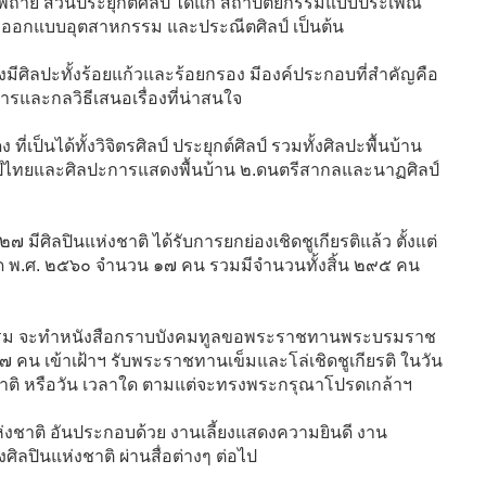
ถ่าย ส่วนประยุกต์ศิลป์ ได้แก่ สถาปัตยกรรมแบบประเพณี
รออกแบบอุตสาหกรรม และประณีตศิลป์ เป็นต้น
งมีศิลปะทั้งร้อยแก้วและร้อยกรอง มีองค์ประกอบที่สำคัญคือ
รและกลวิธีเสนอเรื่องที่น่าสนใจ
เป็นได้ทั้งวิจิตรศิลป์ ประยุกต์ศิลป์ รวมทั้งศิลปะพื้นบ้าน
ลป์ไทยและศิลปะการแสดงพื้นบ้าน ๒.ดนตรีสากลและนาฏศิลป์
๒๗ มีศิลปินแห่งชาติ ได้รับการยกย่องเชิดชูเกียรติแล้ว ตั้งแต่
ด พ.ศ. ๒๕๖๐ จำนวน ๑๗ คน รวมมีจำนวนทั้งสิ้น ๒๙๕ คน
ธรรม จะทำหนังสือกราบบังคมทูลขอพระราชทานพระบรมราช
 คน เข้าเฝ้าฯ รับพระราชทานเข็มและโล่เชิดชูเกียรติ ในวัน
ห่งชาติ หรือวัน เวลาใด ตามแต่จะทรงพระกรุณาโปรดเกล้าฯ
แห่งชาติ อันประกอบด้วย งานเลี้ยงแสดงความยินดี งาน
ลปินแห่งชาติ ผ่านสื่อต่างๆ ต่อไป