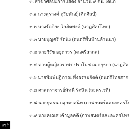
๓. สาขาศิลปะการแสดง จำนวน ๙ คน ได้แก่
๓.๑ นางสุรางค์ ดุริยพันธุ์ (คีตศิลป์)
๓.๒ นางรัตติยะ วิกสิตพงศ์ (นาฏศิลป์ไทย)
๓.๓ นายบุญศรี รัตนัง (ดนตรีพื้นบ้านล้านนา)
๓.๔ นายวิรัช อยู่ถาวร (ดนตรีสากล)
๓.๕ ท่านผู้หญิงวราพร ปราโมช ณ อยุธยา (นาฏศิล
๓.๖ นายพิมพ์ปฏิภาณ พึ่งธรรมจิตต์ (ดนตรีไทยสาก
๓.๗ ศาสตราจารย์มัทนี รัตนิน (ละครเวที)
๓.๘ นายยุทธนา มุกดาสนิท (ภาพยนตร์และละครโท
๓.๙ นายคเณศ เค้ามูลคดี (ภาพยนตร์และละครโทรท
แชร์