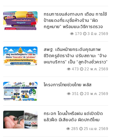
กรมการขนส่งทางบก เตือน การใช้
ป้ายแดงที่ระบุชื่อห้างร้าน “ผิด
กฎหมาย” พร้อมแนะวิธีการตรวจ
สอบป้ายแดงที่ถูกต้อง
170
3 มิ.ย. 2569
สพฐ. เดินหน้ายกระดับคุณภาพ
ชีวิตครูอัตราจ้าง ปรับสถานะ “จ้าง
เหมาบริการ” เป็น “ลูกจ้างชั่วคราว”
473
22 พ.ค. 2569
โครงการไทยช่วยไทย พลัส
351
20 พ.ค. 2569
กระจก โดนน้ำหรือฝน แต่เปิดปัด
แล้วฝืด มีเสียงดัง ผิดปกติไหม
285
25 เม.ย. 2569