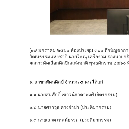
(๑๙ มกราคม ๒๕๖๑ ห้องประชุม ๓๐๑ ตึกบัญชากา
วัฒนธรรมแห่งชาติ นายวิษณุ เครืองาม รองนาย
ผลการคัดเลือกศิลปินแห่งชาติ พุทธศักราช ๒๕๖๐ ที่
๑. สาขาทัศนศิลป์ จำนวน ๕ คน ได้แก่
๑.๑ นายสมศักดิ์ เชาวน์ธาดาพงศ์ (จิตรกรรม)
๑.๒ นายศราวุธ ดวงจำปา (ประติมากรรม)
๑.๓ นายเสวต เทศน์ธรรม (ประติมากรรม)