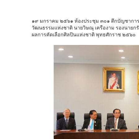
๑๙ มกราคม ๒๕๖๑ ห้องประชุม ๓๐๑ ตึกบัญชากา
วัฒนธรรมแห่งชาติ นายวิษณุ เครืองาม รองนายก
ผลการคัดเลือกศิลปินแห่งชาติ พุทธศักราช ๒๕๖๐