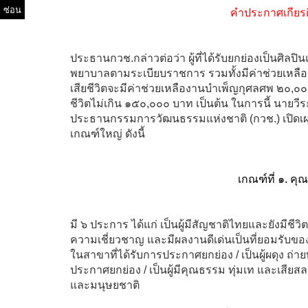
ซ่อน
คำประกาศเกียร
ประธานกวช.กล่าวต่อว่า ผู้ที่ได้รับยกย่องเป็นศิล
พยาบาลตามระเบียบราชการ รวมทั้งมีค่าช่วยเหลือ
เสียชีวิตจะมีค่าช่วยเหลืองานบำเพ็ญกุศลศพ ๒๐,๐๐๐
ชีวิตไม่เกิน ๑๕๐,๐๐๐ บาท เป็นต้น ในการนี้ นาย
ประธานกรรมการวัฒนธรรมแห่งชาติ (กวช.) เปิดเผย
เกณฑ์ใหญ่ ดังนี้
เกณฑ์ที่ ๑. คุ
มี ๖ ประการ ได้แก่ เป็นผู้มีสัญชาติไทยและยังมีชีว
ความเชี่ยวชาญ และมีผลงานดีเด่นเป็นที่ยอมรับขอ
ในสาขาที่ได้รับการประกาศยกย่อง / เป็นผู้ผดุง ถ่
ประกาศยกย่อง / เป็นผู้มีคุณธรรม ทุ่มเท และเสียสล
และมนุษยชาติ