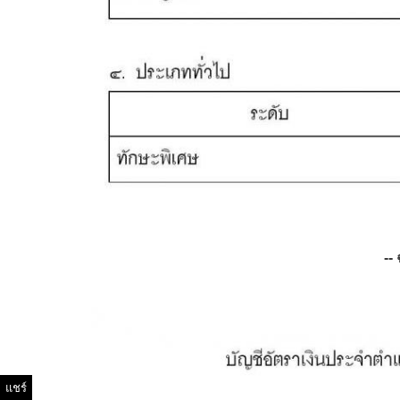
--
แชร์