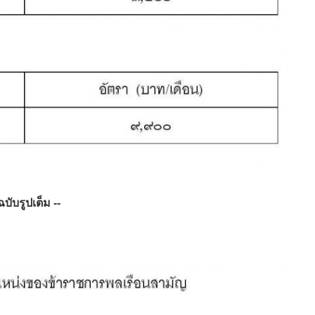
 ฉบับรูปเต็ม --