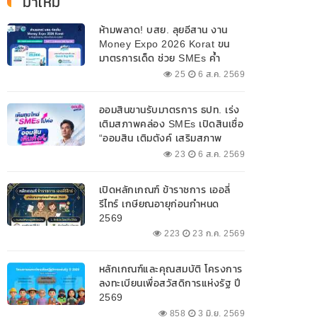
มาใหม่
ห้ามพลาด! บสย. ลุยอีสาน งาน
Money Expo 2026 Korat ขน
มาตรการเด็ด ช่วย SMEs ค้ำ
ประกันสินเชื่อ-แก้หนี้ 7-9 ส.ค. 69
25
6 ส.ค. 2569
ออมสินขานรับมาตรการ ธปท. เร่ง
เติมสภาพคล่อง SMEs เปิดสินเชื่อ
“ออมสิน เติมตังค์ เสริมสภาพ
คล่อง” วงเงินรวม 2,000
23
6 ส.ค. 2569
ลบ.สนับสนุนเงินทุนหมุนเวียน
วงเงินกู้สูงสุด 100% ของหลัก
เปิดหลักเกณฑ์ ข้าราชการ เออลี่
ประกัน ผ่อนนานสูงสุด 10 ปี
รีไทร์ เกษียณอายุก่อนกำหนด
2569
223
23 ก.ค. 2569
หลักเกณฑ์และคุณสมบัติ โครงการ
ลงทะเบียนเพื่อสวัสดิการแห่งรัฐ ปี
2569
858
3 มิ.ย. 2569