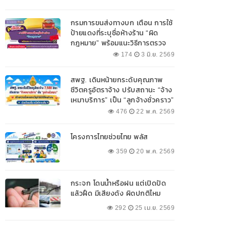
กรมการขนส่งทางบก เตือน การใช้
ป้ายแดงที่ระบุชื่อห้างร้าน “ผิด
กฎหมาย” พร้อมแนะวิธีการตรวจ
สอบป้ายแดงที่ถูกต้อง
174
3 มิ.ย. 2569
สพฐ. เดินหน้ายกระดับคุณภาพ
ชีวิตครูอัตราจ้าง ปรับสถานะ “จ้าง
เหมาบริการ” เป็น “ลูกจ้างชั่วคราว”
476
22 พ.ค. 2569
โครงการไทยช่วยไทย พลัส
359
20 พ.ค. 2569
กระจก โดนน้ำหรือฝน แต่เปิดปัด
แล้วฝืด มีเสียงดัง ผิดปกติไหม
292
25 เม.ย. 2569