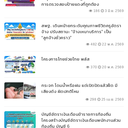
การตรวจสอบป้ายแดงที่ถูกต้อง
186
3 มิ.ย. 2569
สพฐ. เดินหน้ายกระดับคุณภาพชีวิตครูอัตรา
จ้าง ปรับสถานะ “จ้างเหมาบริการ” เป็น
“ลูกจ้างชั่วคราว”
482
22 พ.ค. 2569
โครงการไทยช่วยไทย พลัส
370
20 พ.ค. 2569
กระจก โดนน้ำหรือฝน แต่เปิดปัดแล้วฝืด มี
เสียงดัง ผิดปกติไหม
298
25 เม.ย. 2569
บัญชีอัตราเงินเดือนข้าราชการท้องถิ่น
โครงสร้างบัญชีอัตราเงินเดือนพนักงานส่วน
ท้องถิ่น บัญชี 6