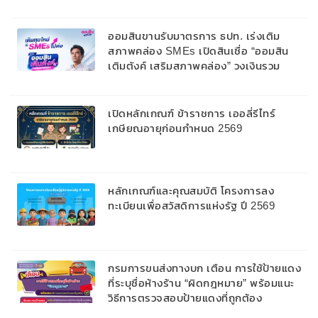
69
ออมสินขานรับมาตรการ ธปท. เร่งเติม
สภาพคล่อง SMEs เปิดสินเชื่อ “ออมสิน
เติมตังค์ เสริมสภาพคล่อง” วงเงินรวม
2,000 ลบ.สนับสนุนเงินทุนหมุนเวียนวงเงิน
กู้สูงสุด 100% ของหลักประกัน ผ่อนนาน
สูงสุด 10 ปี
เปิดหลักเกณฑ์ ข้าราชการ เออลี่รีไทร์
เกษียณอายุก่อนกำหนด 2569
หลักเกณฑ์และคุณสมบัติ โครงการลง
ทะเบียนเพื่อสวัสดิการแห่งรัฐ ปี 2569
กรมการขนส่งทางบก เตือน การใช้ป้ายแดง
ที่ระบุชื่อห้างร้าน “ผิดกฎหมาย” พร้อมแนะ
วิธีการตรวจสอบป้ายแดงที่ถูกต้อง