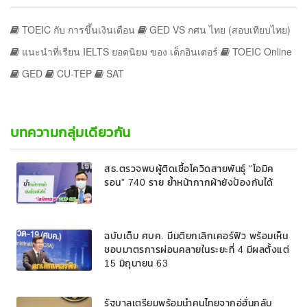
TOEIC กับ การขึ้นเงินเดือน
GED VS กศน ไทย (สอบเทียบไทย)
แนะนำที่เรียน IELTS ยอดนิยม ของ เด็กอินเตอร์
TOEIC Online
GED
CU-TEP
SAT
บทความกลุ่มเดียวกัน
สธ.ตรวจพบผู้ติดเชื้อโควิดสายพันธุ์ “โอมิค
รอน” 740 ราย ย้ำหน้ากากผ้ายังป้องกันได้
ฉบับเต็ม ศบค. มีมติยกเลิกเคอร์ฟิว พร้อมเห็น
ชอบมาตรการผ่อนคลายในระยะที่ 4 มีผลตั้งแต่
15 มิถุนายน 63
รัฐบาลเตรียมพร้อมนำคนไทยจากอู่ฮั่นกลับ