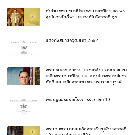
คำอ่าน พระปรมาภิไธย พระนามาภิไธย และพระ
ฐานันดรศักดิ์พระบรมวงศ์ในรัชกาลที่ ๑๐
แต่งตั้งสมาชิกวุฒิสภา 2562
พระบรมราชโองการ โปรดเกล้าโปรดกระหม่อม
เฉลิมพระนามาภิไทย และ สถาปนาพระฐานันดร
ศักดิ์ และเฉลิมพระนาม พระบรมวงศานุวงศ์
พระปฐมบรมราชโองการรัชกาลที่ 10
พระนามพระบาทสมเด็จพระเจ้าอยู่หัวราชกาลที่