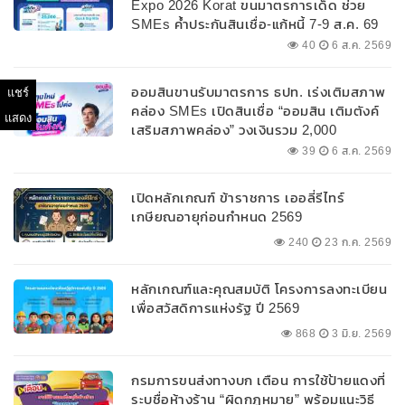
Expo 2026 Korat ขนมาตรการเด็ด ช่วย
SMEs ค้ำประกันสินเชื่อ-แก้หนี้ 7-9 ส.ค. 69
40
6 ส.ค. 2569
ออมสินขานรับมาตรการ ธปท. เร่งเติมสภาพ
แชร์
คล่อง SMEs เปิดสินเชื่อ “ออมสิน เติมตังค์
แสดง
เสริมสภาพคล่อง” วงเงินรวม 2,000
ลบ.สนับสนุนเงินทุนหมุนเวียนวงเงินกู้สูงสุด
39
6 ส.ค. 2569
100% ของหลักประกัน ผ่อนนานสูงสุด 10 ปี
เปิดหลักเกณฑ์ ข้าราชการ เออลี่รีไทร์
เกษียณอายุก่อนกำหนด 2569
240
23 ก.ค. 2569
หลักเกณฑ์และคุณสมบัติ โครงการลงทะเบียน
เพื่อสวัสดิการแห่งรัฐ ปี 2569
868
3 มิ.ย. 2569
กรมการขนส่งทางบก เตือน การใช้ป้ายแดงที่
ระบุชื่อห้างร้าน “ผิดกฎหมาย” พร้อมแนะวิธี