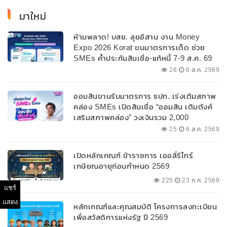
มาใหม่
ห้ามพลาด! บสย. ลุยอีสาน งาน Money
Expo 2026 Korat ขนมาตรการเด็ด ช่วย
SMEs ค้ำประกันสินเชื่อ-แก้หนี้ 7-9 ส.ค. 69
26
6 ส.ค. 2569
ออมสินขานรับมาตรการ ธปท. เร่งเติมสภาพ
คล่อง SMEs เปิดสินเชื่อ “ออมสิน เติมตังค์
เสริมสภาพคล่อง” วงเงินรวม 2,000
ลบ.สนับสนุนเงินทุนหมุนเวียนวงเงินกู้สูงสุด
25
6 ส.ค. 2569
100% ของหลักประกัน ผ่อนนานสูงสุด 10 ปี
เปิดหลักเกณฑ์ ข้าราชการ เออลี่รีไทร์
เกษียณอายุก่อนกำหนด 2569
225
23 ก.ค. 2569
แชร์
แสดง
หลักเกณฑ์และคุณสมบัติ โครงการลงทะเบียน
เพื่อสวัสดิการแห่งรัฐ ปี 2569