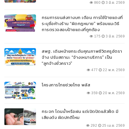
860
3 มิ.ย. 2569
กรมการขนส่งทางบก เตือน การใช้ป้ายแดงที่
ระบุชื่อห้างร้าน “ผิดกฎหมาย” พร้อมแนะวิธี
การตรวจสอบป้ายแดงที่ถูกต้อง
175
3 มิ.ย. 2569
สพฐ. เดินหน้ายกระดับคุณภาพชีวิตครูอัตรา
จ้าง ปรับสถานะ “จ้างเหมาบริการ” เป็น
“ลูกจ้างชั่วคราว”
477
22 พ.ค. 2569
โครงการไทยช่วยไทย พลัส
359
20 พ.ค. 2569
กระจก โดนน้ำหรือฝน แต่เปิดปัดแล้วฝืด มี
เสียงดัง ผิดปกติไหม
292
25 เม.ย. 2569