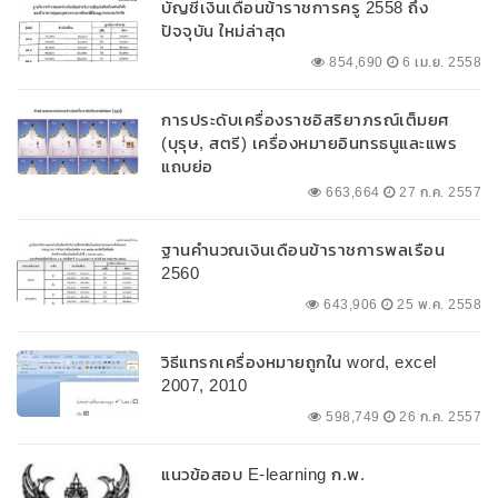
บัญชีเงินเดือนข้าราชการครู 2558 ถึง
ปัจจุบัน ใหม่ล่าสุด
854,690
6 เม.ย. 2558
การประดับเครื่องราชอิสริยาภรณ์เต็มยศ
(บุรุษ, สตรี) เครื่องหมายอินทรธนูและแพร
แถบย่อ
663,664
27 ก.ค. 2557
ฐานคำนวณเงินเดือนข้าราชการพลเรือน
2560
643,906
25 พ.ค. 2558
วิธีแทรกเครื่องหมายถูกใน word, excel
2007, 2010
598,749
26 ก.ค. 2557
แนวข้อสอบ E-learning ก.พ.