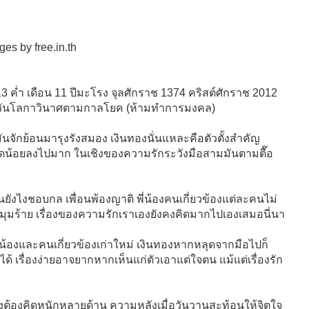
3 ค่ำ เดือน 11 ปีมะโรง จุลศักราช 1374 คริสต์ศักราช 2012
ฬิกา วันโลกาวินาศตามกาลโยค (ห้ามทำการมงคล)
อนมันจักย้อนมารุงรังสมอง เงินทองนั่นแหละคือตัวตั้งสำคัญ
้อยลงไปมาก ในเชิงของความรักระวังมือสามมันตามตื๊อ
ตนยังไงชอบกล เพื่อนพ้องญาติ พี่น้องคนเกี่ยวข้องแต่ละคนไม่
านดีมุมร้าย เรื่องของความรักเราเองยังคงคิดมากไปเองเสมอนี่นา
ัญหาน้องและคนเกี่ยวข้องเก่าใหม่ เงินทองหากหลุดจากมือไปก็
 เรื่องง่ายอาจยากหากเห็นแก่ตัวเอาแต่ใจตน แม้แต่เรื่องรัก
ังคงต้องคิดหนักหลายด้าน ความหลังเมื่อวันวานสะท้อนให้จิตใจ