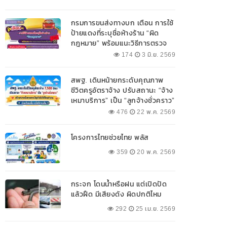
กรมการขนส่งทางบก เตือน การใช้
ป้ายแดงที่ระบุชื่อห้างร้าน “ผิด
กฎหมาย” พร้อมแนะวิธีการตรวจ
สอบป้ายแดงที่ถูกต้อง
174
3 มิ.ย. 2569
สพฐ. เดินหน้ายกระดับคุณภาพ
ชีวิตครูอัตราจ้าง ปรับสถานะ “จ้าง
เหมาบริการ” เป็น “ลูกจ้างชั่วคราว”
476
22 พ.ค. 2569
โครงการไทยช่วยไทย พลัส
359
20 พ.ค. 2569
กระจก โดนน้ำหรือฝน แต่เปิดปัด
แล้วฝืด มีเสียงดัง ผิดปกติไหม
292
25 เม.ย. 2569