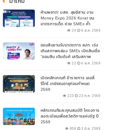
มาใหม่
ห้ามพลาด! บสย. ลุยอีสาน งาน
Money Expo 2026 Korat ขน
มาตรการเด็ด ช่วย SMEs ค้ำ
ประกันสินเชื่อ-แก้หนี้ 7-9 ส.ค. 69
24
6 ส.ค. 2569
ออมสินขานรับมาตรการ ธปท. เร่ง
เติมสภาพคล่อง SMEs เปิดสินเชื่อ
“ออมสิน เติมตังค์ เสริมสภาพ
คล่อง” วงเงินรวม 2,000
22
6 ส.ค. 2569
ลบ.สนับสนุนเงินทุนหมุนเวียน
วงเงินกู้สูงสุด 100% ของหลัก
เปิดหลักเกณฑ์ ข้าราชการ เออลี่
ประกัน ผ่อนนานสูงสุด 10 ปี
รีไทร์ เกษียณอายุก่อนกำหนด
2569
223
23 ก.ค. 2569
หลักเกณฑ์และคุณสมบัติ โครงการ
ลงทะเบียนเพื่อสวัสดิการแห่งรัฐ ปี
2569
858
3 มิ.ย. 2569