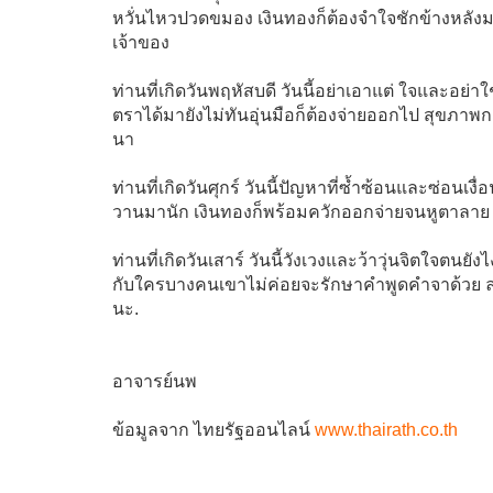
หวั่นไหวปวดขมอง เงินทองก็ต้องจำใจชักข้างหลัง
เจ้าของ
ท่านที่เกิดวันพฤหัสบดี วันนี้อย่าเอาแต่ ใจและอย่
ตราได้มายังไม่ทันอุ่นมือก็ต้องจ่ายออกไป สุขภาพก
นา
ท่านที่เกิดวันศุกร์ วันนี้ปัญหาที่ซ้ำซ้อนและซ่อนเง
วานมานัก เงินทองก็พร้อมควักออกจ่ายจนหูตาลาย การ
ท่านที่เกิดวันเสาร์ วันนี้วังเวงและว้าวุ่นจิตใจตน
กับใครบางคนเขาไม่ค่อยจะรักษาคำพูดคำจาด้วย 
นะ.
อาจารย์นพ
ข้อมูลจาก ไทยรัฐออนไลน์
www.thairath.co.th