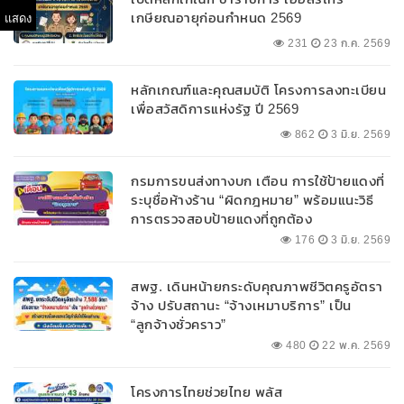
เกษียณอายุก่อนกำหนด 2569
แสดง
231
23 ก.ค. 2569
หลักเกณฑ์และคุณสมบัติ โครงการลงทะเบียน
เพื่อสวัสดิการแห่งรัฐ ปี 2569
862
3 มิ.ย. 2569
กรมการขนส่งทางบก เตือน การใช้ป้ายแดงที่
ระบุชื่อห้างร้าน “ผิดกฎหมาย” พร้อมแนะวิธี
การตรวจสอบป้ายแดงที่ถูกต้อง
176
3 มิ.ย. 2569
สพฐ. เดินหน้ายกระดับคุณภาพชีวิตครูอัตรา
จ้าง ปรับสถานะ “จ้างเหมาบริการ” เป็น
“ลูกจ้างชั่วคราว”
480
22 พ.ค. 2569
โครงการไทยช่วยไทย พลัส