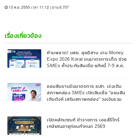
13 พ.ย. 2555 เวลา 11:12 | อ่าน 6,707
เรื่องเกี่ยวข้อง
ห้ามพลาด! บสย. ลุยอีสาน งาน Money
Expo 2026 Korat ขนมาตรการเด็ด ช่วย
SMEs ค้ำประกันสินเชื่อ-แก้หนี้ 7-9 ส.ค.
69
ออมสินขานรับมาตรการ ธปท. เร่งเติม
สภาพคล่อง SMEs เปิดสินเชื่อ “ออมสิน
เติมตังค์ เสริมสภาพคล่อง” วงเงินรวม
2,000 ลบ.สนับสนุนเงินทุนหมุนเวียนวงเงิน
กู้สูงสุด 100% ของหลักประกัน ผ่อนนาน
สูงสุด 10 ปี
เปิดหลักเกณฑ์ ข้าราชการ เออลี่รีไทร์
เกษียณอายุก่อนกำหนด 2569