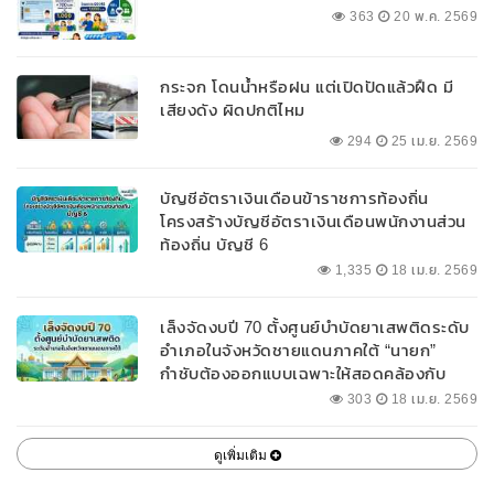
363
20 พ.ค. 2569
กระจก โดนน้ำหรือฝน แต่เปิดปัดแล้วฝืด มี
เสียงดัง ผิดปกติไหม
294
25 เม.ย. 2569
บัญชีอัตราเงินเดือนข้าราชการท้องถิ่น
โครงสร้างบัญชีอัตราเงินเดือนพนักงานส่วน
ท้องถิ่น บัญชี 6
1,335
18 เม.ย. 2569
เล็งจัดงบปี 70 ตั้งศูนย์บำบัดยาเสพติดระดับ
อำเภอในจังหวัดชายแดนภาคใต้ “นายก”
กำชับต้องออกแบบเฉพาะให้สอดคล้องกับ
พื้นที่
303
18 เม.ย. 2569
ดูเพิ่มเติม