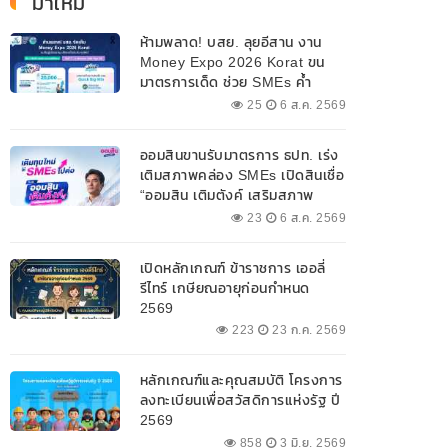
มาใหม่
ห้ามพลาด! บสย. ลุยอีสาน งาน
Money Expo 2026 Korat ขน
มาตรการเด็ด ช่วย SMEs ค้ำ
ประกันสินเชื่อ-แก้หนี้ 7-9 ส.ค. 69
25
6 ส.ค. 2569
ออมสินขานรับมาตรการ ธปท. เร่ง
เติมสภาพคล่อง SMEs เปิดสินเชื่อ
“ออมสิน เติมตังค์ เสริมสภาพ
คล่อง” วงเงินรวม 2,000
23
6 ส.ค. 2569
ลบ.สนับสนุนเงินทุนหมุนเวียน
วงเงินกู้สูงสุด 100% ของหลัก
เปิดหลักเกณฑ์ ข้าราชการ เออลี่
ประกัน ผ่อนนานสูงสุด 10 ปี
รีไทร์ เกษียณอายุก่อนกำหนด
2569
223
23 ก.ค. 2569
หลักเกณฑ์และคุณสมบัติ โครงการ
ลงทะเบียนเพื่อสวัสดิการแห่งรัฐ ปี
2569
858
3 มิ.ย. 2569