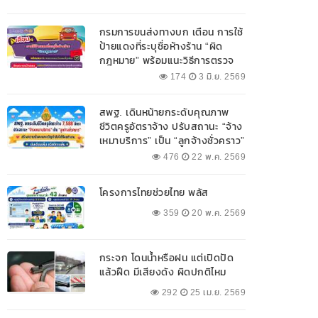
กรมการขนส่งทางบก เตือน การใช้
ป้ายแดงที่ระบุชื่อห้างร้าน “ผิด
กฎหมาย” พร้อมแนะวิธีการตรวจ
สอบป้ายแดงที่ถูกต้อง
174
3 มิ.ย. 2569
สพฐ. เดินหน้ายกระดับคุณภาพ
ชีวิตครูอัตราจ้าง ปรับสถานะ “จ้าง
เหมาบริการ” เป็น “ลูกจ้างชั่วคราว”
476
22 พ.ค. 2569
โครงการไทยช่วยไทย พลัส
359
20 พ.ค. 2569
กระจก โดนน้ำหรือฝน แต่เปิดปัด
แล้วฝืด มีเสียงดัง ผิดปกติไหม
292
25 เม.ย. 2569