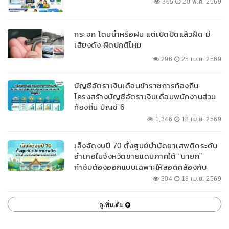
365
20 พ.ค. 2569
กระจก โดนน้ำหรือฝน แต่เปิดปัดแล้วฝืด มี
เสียงดัง ผิดปกติไหม
296
25 เม.ย. 2569
บัญชีอัตราเงินเดือนข้าราชการท้องถิ่น
โครงสร้างบัญชีอัตราเงินเดือนพนักงานส่วน
ท้องถิ่น บัญชี 6
1,346
18 เม.ย. 2569
เล็งจัดงบปี 70 ตั้งศูนย์บำบัดยาเสพติดระดับ
อำเภอในจังหวัดชายแดนภาคใต้ “นายก”
กำชับต้องออกแบบเฉพาะให้สอดคล้องกับ
พื้นที่
304
18 เม.ย. 2569
ดูเพิ่มเติม