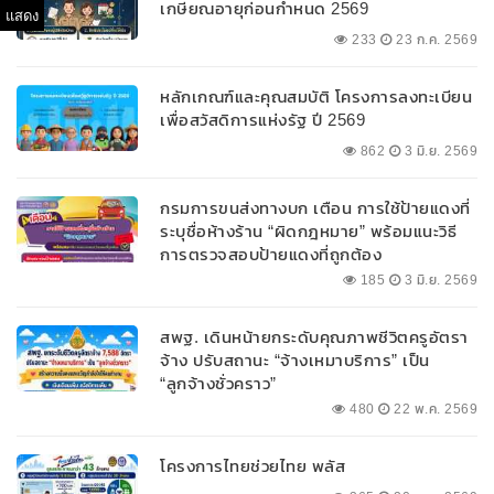
เกษียณอายุก่อนกำหนด 2569
แสดง
233
23 ก.ค. 2569
หลักเกณฑ์และคุณสมบัติ โครงการลงทะเบียน
เพื่อสวัสดิการแห่งรัฐ ปี 2569
862
3 มิ.ย. 2569
กรมการขนส่งทางบก เตือน การใช้ป้ายแดงที่
ระบุชื่อห้างร้าน “ผิดกฎหมาย” พร้อมแนะวิธี
การตรวจสอบป้ายแดงที่ถูกต้อง
185
3 มิ.ย. 2569
สพฐ. เดินหน้ายกระดับคุณภาพชีวิตครูอัตรา
จ้าง ปรับสถานะ “จ้างเหมาบริการ” เป็น
“ลูกจ้างชั่วคราว”
480
22 พ.ค. 2569
โครงการไทยช่วยไทย พลัส