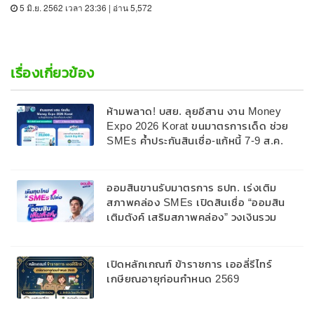
5 มิ.ย. 2562 เวลา 23:36 | อ่าน 5,572
เรื่องเกี่ยวข้อง
ห้ามพลาด! บสย. ลุยอีสาน งาน Money
Expo 2026 Korat ขนมาตรการเด็ด ช่วย
SMEs ค้ำประกันสินเชื่อ-แก้หนี้ 7-9 ส.ค.
69
ออมสินขานรับมาตรการ ธปท. เร่งเติม
สภาพคล่อง SMEs เปิดสินเชื่อ “ออมสิน
เติมตังค์ เสริมสภาพคล่อง” วงเงินรวม
2,000 ลบ.สนับสนุนเงินทุนหมุนเวียนวงเงิน
กู้สูงสุด 100% ของหลักประกัน ผ่อนนาน
สูงสุด 10 ปี
เปิดหลักเกณฑ์ ข้าราชการ เออลี่รีไทร์
เกษียณอายุก่อนกำหนด 2569