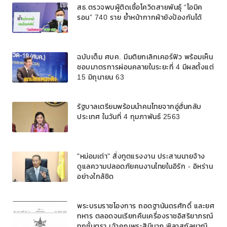
สธ.ตรวจพบผู้ติดเชื้อโควิดสายพันธุ์ “โอมิค
รอน” 740 ราย ย้ำหน้ากากผ้ายังป้องกันได้
ฉบับเต็ม ศบค. มีมติยกเลิกเคอร์ฟิว พร้อมเห็น
ชอบมาตรการผ่อนคลายในระยะที่ 4 มีผลตั้งแต่
15 มิถุนายน 63
รัฐบาลเตรียมพร้อมนำคนไทยจากอู่ฮั่นกลับ
ประเทศ ในวันที่ 4 กุมภาพันธ์ 2563
"หม่อมเต่า" สั่งทูตแรงงาน ประสานนายจ้าง
ดูแลความปลอดภัยคนงานไทยในอิรัก - อิหร่าน
อย่างใกล้ชิด
พระบรมราชโองการ ถอดฐานันดรศักดิ์ และยศ
ทหาร ตลอดจนเรียกคืนเครื่องราชอิสริยาภรณ์
ทุกชั้นตรา เจ้าคุณพระสินีนาฏ พิลาสกัลยาณี