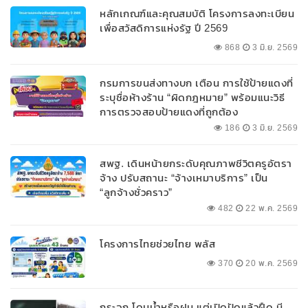
หลักเกณฑ์และคุณสมบัติ โครงการลงทะเบียน
เพื่อสวัสดิการแห่งรัฐ ปี 2569
868
3 มิ.ย. 2569
กรมการขนส่งทางบก เตือน การใช้ป้ายแดงที่
ระบุชื่อห้างร้าน “ผิดกฎหมาย” พร้อมแนะวิธี
การตรวจสอบป้ายแดงที่ถูกต้อง
186
3 มิ.ย. 2569
สพฐ. เดินหน้ายกระดับคุณภาพชีวิตครูอัตรา
จ้าง ปรับสถานะ “จ้างเหมาบริการ” เป็น
“ลูกจ้างชั่วคราว”
482
22 พ.ค. 2569
โครงการไทยช่วยไทย พลัส
370
20 พ.ค. 2569
กระจก โดนน้ำหรือฝน แต่เปิดปัดแล้วฝืด มี