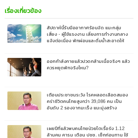
เรื่องเกี่ยวข้อง
สัปดาห์นี้รับมืออากาศร้อนจัด แนะกลุ่ม
เสี่ยง - ผู้ใช้แรงงาน เลี่ยงการทำงานกลาง
แจ้งต่อเนื่อง พักผ่อนและดื่มน้ำสะอาดให้
เพียงพอ
ออกกำลังกายแล้วปวดกล้ามเนื้อจริงๆ แล้ว
ควรหยุดพักจริงไหม?
เตือนประชาชนระวัง โรคหลอดเลือดสมอง
คร่าชีวิตคนไทยสูงกว่า 39,086 คน เป็น
อันดับ 2 รองจากมะเร็ง แนะมุ่งสร้าง
ศักยภาพชุมชนเป็นศูนย์กลางการดูแล
สุขภาพ ด้วยแนวทาง ป้องกันดีกว่ารักษา
เผยปีที่แล้วพบคนไทยป่วยไตเรื้อรัง 1.12
ล้านคน คารม เตือน ปชช. เช็กก่อนทาน ใช้