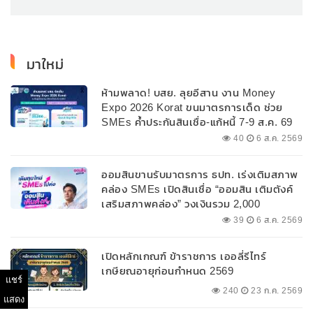
มาใหม่
ห้ามพลาด! บสย. ลุยอีสาน งาน Money
Expo 2026 Korat ขนมาตรการเด็ด ช่วย
SMEs ค้ำประกันสินเชื่อ-แก้หนี้ 7-9 ส.ค. 69
40
6 ส.ค. 2569
ออมสินขานรับมาตรการ ธปท. เร่งเติมสภาพ
คล่อง SMEs เปิดสินเชื่อ “ออมสิน เติมตังค์
เสริมสภาพคล่อง” วงเงินรวม 2,000
ลบ.สนับสนุนเงินทุนหมุนเวียนวงเงินกู้สูงสุด
39
6 ส.ค. 2569
100% ของหลักประกัน ผ่อนนานสูงสุด 10 ปี
เปิดหลักเกณฑ์ ข้าราชการ เออลี่รีไทร์
เกษียณอายุก่อนกำหนด 2569
แชร์
240
23 ก.ค. 2569
แสดง