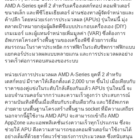
AMD A-Series ยุคที่ 2 สำหรับเครื่องเดสก์ทอป คอมพิวเตอร์
ขนาดเล็ก และพีซีโฮมเธียเตอร์ ผ่านช่องทางผู้จัดจำหน่ายและ
ค้าปลีก โดยหน่วยเร่งการประมวลผล (APUs) รุ่นใหม่นี้ มุ่ง
ตลาดเป้าหมายกลุ่มผู้ผลิตพีซีแบบประกอบเครื่องเอง (DIY)
เกมเมอร์ และผู้แทนจำหน่ายเพิ่มมูลค่า (VAR) ซึ่งต้องการ
อัพเกรดโครงสร้างพื้นฐานของเครื่องพีซี ด้วยการเพิ่ม
สมรรถนะในราคาประหยัด กราฟฟิกในระดับชิพกราฟฟิกแบบ
แยกคอร์ประมวลผลแบบหลายแกน และการประมวลผลอย่าง
รวดเร็วต่อการตอบสนองของระบบ
หน่วยเร่งการประมวลผล AMD A-Series ยุคที่ 2 สำหรับ
เดสก์ทอป มีราคาให้เลือกตั้งแต่ 2,000 บาท ขึ้นไป เมื่อเทียบกับ
ราคาของคู่แข่งในระดับใกล้เคียงกันแล้ว APUs รุ่นใหม่นี้ จะ
มอบจำนวนคอร์มากกว่าและความเร็วสูงกว่า ประสบการณ์
ความบันเทิงดีขึ้นเมื่อเทียบกับระดับเดียวกัน และวิธีอัพเกรด
ง่ายดาย บนพื้นฐานโครงสร้างพื้นฐาน socket ที่มีความเสถียร
นอกจากนี้ผู้ใช้งาน AMD APU จะสามารถเข้าถึง AMD
AppZone และแอพพลิเคชั่นเร่งความเร็วทุกโปรแกรม ซึ่งจะ
ช่วยให้ APU ดึงความสามารถของคอมพิวเตอร์มาใช้งานได้
อย่างเต็มที่ด้วยฮาร์ดแวร์ช่วยเร่งการประมวลผล ซึ่งสนับสนุน