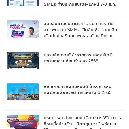
SMEs ค้ำประกันสินเชื่อ-แก้หนี้ 7-9 ส.ค.
69
ออมสินขานรับมาตรการ ธปท. เร่งเติม
สภาพคล่อง SMEs เปิดสินเชื่อ “ออมสิน
เติมตังค์ เสริมสภาพคล่อง” วงเงินรวม
2,000 ลบ.สนับสนุนเงินทุนหมุนเวียนวงเงิน
กู้สูงสุด 100% ของหลักประกัน ผ่อนนาน
สูงสุด 10 ปี
เปิดหลักเกณฑ์ ข้าราชการ เออลี่รีไทร์
เกษียณอายุก่อนกำหนด 2569
หลักเกณฑ์และคุณสมบัติ โครงการลง
ทะเบียนเพื่อสวัสดิการแห่งรัฐ ปี 2569
กรมการขนส่งทางบก เตือน การใช้ป้ายแดง
ที่ระบุชื่อห้างร้าน “ผิดกฎหมาย” พร้อมแนะ