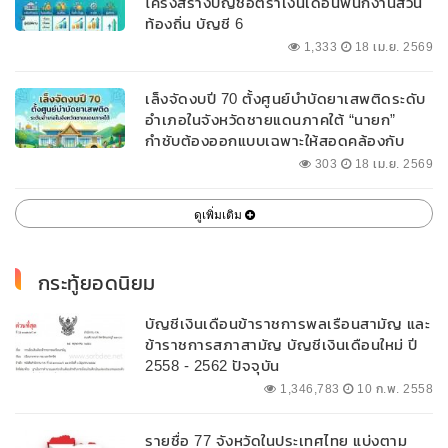
โครงสร้างบัญชีอัตราเงินเดือนพนักงานส่วน
ท้องถิ่น บัญชี 6
1,333
18 เม.ย. 2569
เล็งจัดงบปี 70 ตั้งศูนย์บำบัดยาเสพติดระดับ
อำเภอในจังหวัดชายแดนภาคใต้ “นายก”
กำชับต้องออกแบบเฉพาะให้สอดคล้องกับ
พื้นที่
303
18 เม.ย. 2569
ดูเพิ่มเติม
กระทู้ยอดนิยม
บัญชีเงินเดือนข้าราชการพลเรือนสามัญ และ
ข้าราชการสภาสามัญ บัญชีเงินเดือนใหม่ ปี
2558 - 2562 ปัจจุบัน
1,346,783
10 ก.พ. 2558
รายชื่อ 77 จังหวัดในประเทศไทย แบ่งตาม