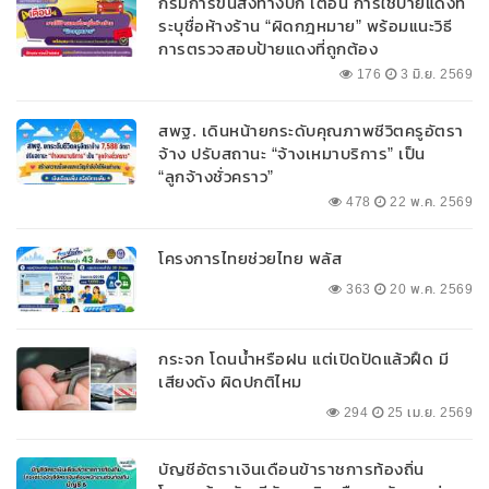
กรมการขนส่งทางบก เตือน การใช้ป้ายแดงที่
ระบุชื่อห้างร้าน “ผิดกฎหมาย” พร้อมแนะวิธี
การตรวจสอบป้ายแดงที่ถูกต้อง
176
3 มิ.ย. 2569
สพฐ. เดินหน้ายกระดับคุณภาพชีวิตครูอัตรา
จ้าง ปรับสถานะ “จ้างเหมาบริการ” เป็น
“ลูกจ้างชั่วคราว”
478
22 พ.ค. 2569
โครงการไทยช่วยไทย พลัส
363
20 พ.ค. 2569
กระจก โดนน้ำหรือฝน แต่เปิดปัดแล้วฝืด มี
เสียงดัง ผิดปกติไหม
294
25 เม.ย. 2569
บัญชีอัตราเงินเดือนข้าราชการท้องถิ่น