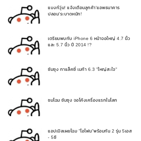
แบงก์วุ่น! แจ้งเตือนลูกค้า'แอพธนาคาร
ปลอม'ระบาดหนัก!
เตรียมพบกับ iPhone 6 หน้าจอใหญ่ 4.7 นิ้ว
และ 5.7 นิ้ว ปี 2014 !?
ซัมซุง กาแล็คซี่ เมก้า 6.3 "ใหญ่สะใจ"
ชมโฉม ซัมซุง จอโค้งเครื่องแรกในโลก
แอปเปิลเผยโฉม "ไอโฟน"พร้อมกัน 2 รุ่น 5เอส
- 5ซี