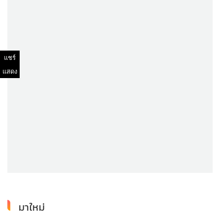
แชร์
แสดง
มาใหม่