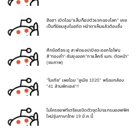
ฮือฮา เปิดโฉม"แล็บท็อปตัวแรกของโลก" เคย
เป็นที่นิยมสูงในอดีต หน้าตาเห็นแล้วต้องอึ้ง
ศึกมือถือระอุ สะพัดแอปเปิลจะออกไอโฟน
สี"ทองคำ"-ซัมซุงออก"กาแล็คซี่ เมกะ ตัดหน้า"
(ชมภาพ)
"โนเกีย" เผยโฉม "ลูเมีย 1020" พร้อมกล้อง
"41 ล้านพิกเซล"!!
ไมโครซอฟท์เตรียมเปิดตัวชุดโปรแกรมออฟฟิศ
ใหม่รุ่นภาษาไทย 19 มี.ค.นี้