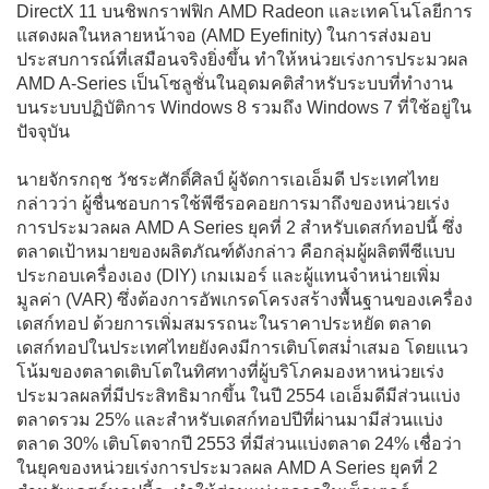
DirectX 11 บนชิพกราฟฟิก AMD Radeon และเทคโนโลยีการ
แสดงผลในหลายหน้าจอ (AMD Eyefinity) ในการส่งมอบ
ประสบการณ์ที่เสมือนจริงยิ่งขึ้น ทำให้หน่วยเร่งการประมวผล
AMD A-Series เป็นโซลูชั่นในอุดมคติสำหรับระบบที่ทำงาน
บนระบบปฏิบัติการ Windows 8 รวมถึง Windows 7 ที่ใช้อยู่ใน
ปัจจุบัน
นายจักรกฤช วัชระศักดิ์ศิลป์ ผู้จัดการเอเอ็มดี ประเทศไทย
กล่าวว่า ผู้ชื่นชอบการใช้พีซีรอคอยการมาถึงของหน่วยเร่ง
การประมวลผล AMD A Series ยุคที่ 2 สำหรับเดสก์ทอปนี้ ซึ่ง
ตลาดเป้าหมายของผลิตภัณฑ์ดังกล่าว คือกลุ่มผู้ผลิตพีซีแบบ
ประกอบเครื่องเอง (DIY) เกมเมอร์ และผู้แทนจำหน่ายเพิ่ม
มูลค่า (VAR) ซึ่งต้องการอัพเกรดโครงสร้างพื้นฐานของเครื่อง
เดสก์ทอป ด้วยการเพิ่มสมรรถนะในราคาประหยัด ตลาด
เดสก์ทอปในประเทศไทยยังคงมีการเติบโตสม่ำเสมอ โดยแนว
โน้มของตลาดเติบโตในทิศทางที่ผู้บริโภคมองหาหน่วยเร่ง
ประมวลผลที่มีประสิทธิมากขึ้น ในปี 2554 เอเอ็มดีมีส่วนแบ่ง
ตลาดรวม 25% และสำหรับเดสก์ทอปปีที่ผ่านมามีส่วนแบ่ง
ตลาด 30% เติบโตจากปี 2553 ที่มีส่วนแบ่งตลาด 24% เชื่อว่า
ในยุคของหน่วยเร่งการประมวลผล AMD A Series ยุคที่ 2