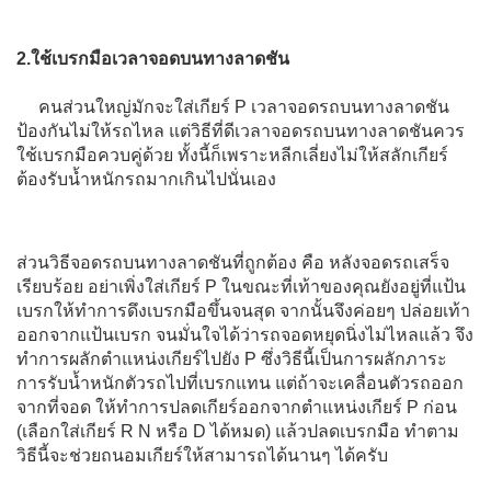
2.ใช้เบรกมือเวลาจอดบนทางลาดชัน
คนส่วนใหญ่มักจะใส่เกียร์ P เวลาจอดรถบนทางลาดชัน
ป้องกันไม่ให้รถไหล แต่วิธีที่ดีเวลาจอดรถบนทางลาดชันควร
ใช้เบรกมือควบคู่ด้วย ทั้งนี้ก็เพราะหลีกเลี่ยงไม่ให้สลักเกียร์
ต้องรับน้ำหนักรถมากเกินไปนั่นเอง
ส่วนวิธีจอดรถบนทางลาดชันที่ถูกต้อง คือ หลังจอดรถเสร็จ
เรียบร้อย อย่าเพิ่งใส่เกียร์ P ในขณะที่เท้าของคุณยังอยู่ที่แป้น
เบรกให้ทำการดึงเบรกมือขึ้นจนสุด จากนั้นจึงค่อยๆ ปล่อยเท้า
ออกจากแป้นเบรก จนมั่นใจได้ว่ารถจอดหยุดนิ่งไม่ไหลแล้ว จึง
ทำการผลักตำแหน่งเกียร์ไปยัง P ซึ่งวิธีนี้เป็นการผลักภาระ
การรับน้ำหนักตัวรถไปที่เบรกแทน แต่ถ้าจะเคลื่อนตัวรถออก
จากที่จอด ให้ทำการปลดเกียร์ออกจากตำแหน่งเกียร์ P ก่อน
(เลือกใส่เกียร์ R N หรือ D ได้หมด) แล้วปลดเบรกมือ ทำตาม
วิธีนี้จะช่วยถนอมเกียร์ให้สามารถได้นานๆ ได้ครับ