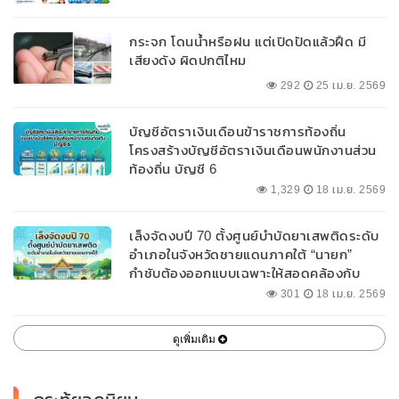
กระจก โดนน้ำหรือฝน แต่เปิดปัดแล้วฝืด มี
เสียงดัง ผิดปกติไหม
292
25 เม.ย. 2569
บัญชีอัตราเงินเดือนข้าราชการท้องถิ่น
โครงสร้างบัญชีอัตราเงินเดือนพนักงานส่วน
ท้องถิ่น บัญชี 6
1,329
18 เม.ย. 2569
เล็งจัดงบปี 70 ตั้งศูนย์บำบัดยาเสพติดระดับ
อำเภอในจังหวัดชายแดนภาคใต้ “นายก”
กำชับต้องออกแบบเฉพาะให้สอดคล้องกับ
พื้นที่
301
18 เม.ย. 2569
ดูเพิ่มเติม