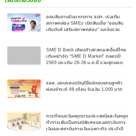
เรื่องเกี่ยวข้อง
ออมสินขานรับมาตรการ ธปท. เร่งเติม
สภาพคล่อง SMEs เปิดสินเชื่อ “ออมสิน
เติมตังค์ เสริมสภาพคล่อง” วงเงินรวม
2,000 ลบ.สนับสนุนเงินทุนหมุนเวียนวงเงิน
กู้สูงสุด 100% ของหลักประกัน ผ่อนนาน
สูงสุด 10 ปี
SME D Bank เคียงข้างช่วยเอสเอ็มอีไทย
เดินหน้าจัด “SME D Market” ตลอดปี
2569 ประเดิม 26-28 ม.ค.นี้ รวมสุดยอด
สินค้าดีให้ชอปจุใจ ปลุกพลังเศรษฐกิจให้
คึกคัก
ธอส. มอบของขวัญปีใหม่ตอบแทนลูกค้า
ผ่อนชำระดี 48 เดือน รับเงิน 1,000 บาท
การกำหนดวันหยุดตามประเพณีและวันหยุด
ทำการเพิ่มเป็นกรณีพิเศษของสถาบันการ
เงินและสถาบันการเงินเฉพาะกิจ ประจำปี
พ.ศ. 2569