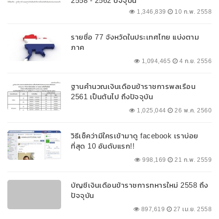
2558 - 2562 ปัจจุบัน
1,346,839
10 ก.พ. 2558
รายชื่อ 77 จังหวัดในประเทศไทย แบ่งตาม
ภาค
1,094,465
4 ก.ย. 2556
ฐานคำนวณเงินเดือนข้าราชการพลเรือน
2561 เป็นต้นไป ถึงปัจจุบัน
1,025,044
26 พ.ค. 2560
วิธีเช็คว่ามีใครเข้ามาดู facebook เราบ่อย
ที่สุด 10 อันดับแรก!!
998,169
21 ก.พ. 2559
บัญชีเงินเดือนข้าราชการทหารใหม่ 2558 ถึง
ปัจจุบัน
897,619
27 เม.ย. 2558