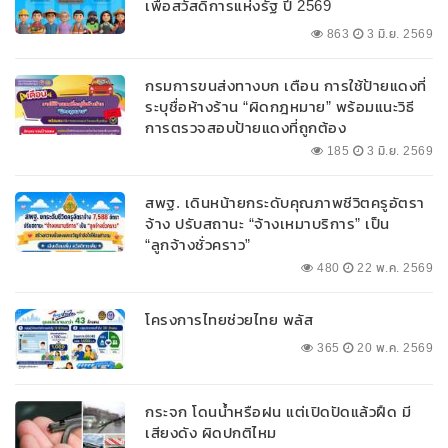
เพื่อสวัสดิการแห่งรัฐ ปี 2569
863
3 มิ.ย. 2569
กรมการขนส่งทางบก เตือน การใช้ป้ายแดงที่
ระบุชื่อห้างร้าน “ผิดกฎหมาย” พร้อมแนะวิธี
การตรวจสอบป้ายแดงที่ถูกต้อง
185
3 มิ.ย. 2569
สพฐ. เดินหน้ายกระดับคุณภาพชีวิตครูอัตรา
จ้าง ปรับสถานะ “จ้างเหมาบริการ” เป็น
“ลูกจ้างชั่วคราว”
480
22 พ.ค. 2569
โครงการไทยช่วยไทย พลัส
365
20 พ.ค. 2569
กระจก โดนน้ำหรือฝน แต่เปิดปัดแล้วฝืด มี
เสียงดัง ผิดปกติไหม