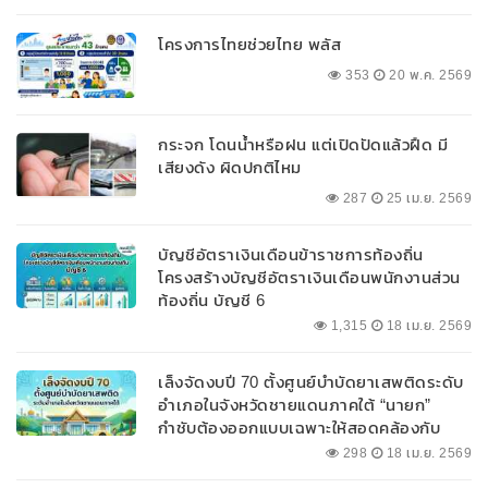
โครงการไทยช่วยไทย พลัส
353
20 พ.ค. 2569
กระจก โดนน้ำหรือฝน แต่เปิดปัดแล้วฝืด มี
เสียงดัง ผิดปกติไหม
287
25 เม.ย. 2569
บัญชีอัตราเงินเดือนข้าราชการท้องถิ่น
โครงสร้างบัญชีอัตราเงินเดือนพนักงานส่วน
ท้องถิ่น บัญชี 6
1,315
18 เม.ย. 2569
เล็งจัดงบปี 70 ตั้งศูนย์บำบัดยาเสพติดระดับ
อำเภอในจังหวัดชายแดนภาคใต้ “นายก”
กำชับต้องออกแบบเฉพาะให้สอดคล้องกับ
พื้นที่
298
18 เม.ย. 2569