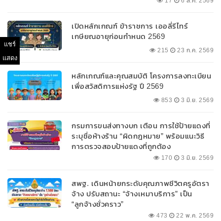
17
6 ส.ค. 2569
100% ของหลักประกัน ผ่อนนานสูงสุด 10 ปี
เปิดหลักเกณฑ์ ข้าราชการ เออลี่รีไทร์
เกษียณอายุก่อนกำหนด 2569
แชร์
215
23 ก.ค. 2569
แสดง
หลักเกณฑ์และคุณสมบัติ โครงการลงทะเบียน
เพื่อสวัสดิการแห่งรัฐ ปี 2569
853
3 มิ.ย. 2569
กรมการขนส่งทางบก เตือน การใช้ป้ายแดงที่
ระบุชื่อห้างร้าน “ผิดกฎหมาย” พร้อมแนะวิธี
การตรวจสอบป้ายแดงที่ถูกต้อง
170
3 มิ.ย. 2569
สพฐ. เดินหน้ายกระดับคุณภาพชีวิตครูอัตรา
จ้าง ปรับสถานะ “จ้างเหมาบริการ” เป็น
“ลูกจ้างชั่วคราว”
473
22 พ.ค. 2569