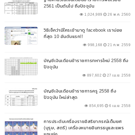
2561 เป็นต้นไป ถึงปัจจุบัน
1,024,989
26 พ.ค. 2560
วิธีเช็คว่ามีใครเข้ามาดู facebook เราบ่อย
ที่สุด 10 อันดับแรก!!
998,168
21 ก.พ. 2559
บัญชีเงินเดือนข้าราชการทหารใหม่ 2558 ถึง
ปัจจุบัน
897,602
27 เม.ย. 2558
บัญชีเงินเดือนข้าราชการครู 2558 ถึง
ปัจจุบัน ใหม่ล่าสุด
854,695
6 เม.ย. 2558
การประดับเครื่องราชอิสริยาภรณ์เต็มยศ
(บุรุษ, สตรี) เครื่องหมายอินทรธนูและแพร
แถบย่อ