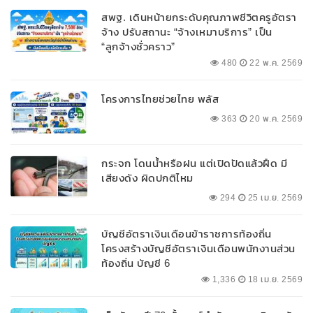
สพฐ. เดินหน้ายกระดับคุณภาพชีวิตครูอัตรา
จ้าง ปรับสถานะ “จ้างเหมาบริการ” เป็น
“ลูกจ้างชั่วคราว”
480
22 พ.ค. 2569
โครงการไทยช่วยไทย พลัส
363
20 พ.ค. 2569
กระจก โดนน้ำหรือฝน แต่เปิดปัดแล้วฝืด มี
เสียงดัง ผิดปกติไหม
294
25 เม.ย. 2569
บัญชีอัตราเงินเดือนข้าราชการท้องถิ่น
โครงสร้างบัญชีอัตราเงินเดือนพนักงานส่วน
ท้องถิ่น บัญชี 6
1,336
18 เม.ย. 2569