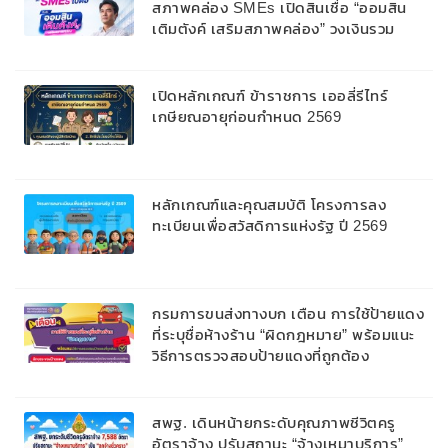
สภาพคล่อง SMEs เปิดสินเชื่อ “ออมสิน
เติมตังค์ เสริมสภาพคล่อง” วงเงินรวม
2,000 ลบ.สนับสนุนเงินทุนหมุนเวียนวงเงิน
กู้สูงสุด 100% ของหลักประกัน ผ่อนนาน
สูงสุด 10 ปี
เปิดหลักเกณฑ์ ข้าราชการ เออลี่รีไทร์
เกษียณอายุก่อนกำหนด 2569
หลักเกณฑ์และคุณสมบัติ โครงการลง
ทะเบียนเพื่อสวัสดิการแห่งรัฐ ปี 2569
กรมการขนส่งทางบก เตือน การใช้ป้ายแดง
ที่ระบุชื่อห้างร้าน “ผิดกฎหมาย” พร้อมแนะ
วิธีการตรวจสอบป้ายแดงที่ถูกต้อง
สพฐ. เดินหน้ายกระดับคุณภาพชีวิตครู
อัตราจ้าง ปรับสถานะ “จ้างเหมาบริการ”