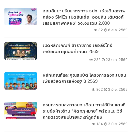
ออมสินขานรับมาตรการ ธปท. เร่งเติมสภาพ
คล่อง SMEs เปิดสินเชื่อ “ออมสิน เติมตังค์
เสริมสภาพคล่อง” วงเงินรวม 2,000
ลบ.สนับสนุนเงินทุนหมุนเวียนวงเงินกู้สูงสุด
32
6 ส.ค. 2569
100% ของหลักประกัน ผ่อนนานสูงสุด 10 ปี
เปิดหลักเกณฑ์ ข้าราชการ เออลี่รีไทร์
เกษียณอายุก่อนกำหนด 2569
232
23 ก.ค. 2569
หลักเกณฑ์และคุณสมบัติ โครงการลงทะเบียน
เพื่อสวัสดิการแห่งรัฐ ปี 2569
862
3 มิ.ย. 2569
กรมการขนส่งทางบก เตือน การใช้ป้ายแดงที่
ระบุชื่อห้างร้าน “ผิดกฎหมาย” พร้อมแนะวิธี
การตรวจสอบป้ายแดงที่ถูกต้อง
184
3 มิ.ย. 2569