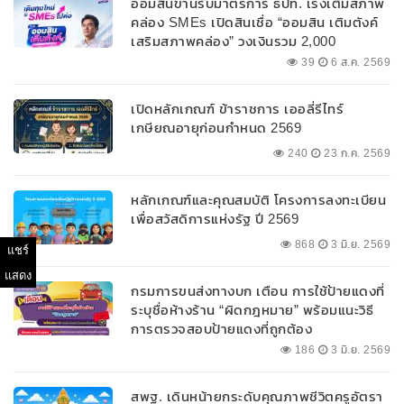
ออมสินขานรับมาตรการ ธปท. เร่งเติมสภาพ
คล่อง SMEs เปิดสินเชื่อ “ออมสิน เติมตังค์
เสริมสภาพคล่อง” วงเงินรวม 2,000
ลบ.สนับสนุนเงินทุนหมุนเวียนวงเงินกู้สูงสุด
39
6 ส.ค. 2569
100% ของหลักประกัน ผ่อนนานสูงสุด 10 ปี
เปิดหลักเกณฑ์ ข้าราชการ เออลี่รีไทร์
เกษียณอายุก่อนกำหนด 2569
240
23 ก.ค. 2569
หลักเกณฑ์และคุณสมบัติ โครงการลงทะเบียน
เพื่อสวัสดิการแห่งรัฐ ปี 2569
868
3 มิ.ย. 2569
แชร์
แสดง
กรมการขนส่งทางบก เตือน การใช้ป้ายแดงที่
ระบุชื่อห้างร้าน “ผิดกฎหมาย” พร้อมแนะวิธี
การตรวจสอบป้ายแดงที่ถูกต้อง
186
3 มิ.ย. 2569
สพฐ. เดินหน้ายกระดับคุณภาพชีวิตครูอัตรา