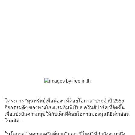
โครงการ “ทุนทรัพย์เพื่อน้องๆ ที่ด้อยโอกาส” ประจำปี 2555
กิจกรรมดีๆ ของทางโรงแรมอิมพีเรียล ควีนส์ปาร์ค ที่จัดขึ้น
เพื่อแบ่งปันความสุขให้กับเด็กที่ด้อยโอกาสของมูลนิธิเด็กอ่อน
ในสลัม...
ในโอกาส “เทศกาลคริสต์มาส” และ “ปีใหม่” ที่กำลังจะมาถึง