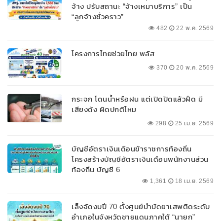
จ้าง ปรับสถานะ “จ้างเหมาบริการ” เป็น
“ลูกจ้างชั่วคราว”
482
22 พ.ค. 2569
โครงการไทยช่วยไทย พลัส
370
20 พ.ค. 2569
กระจก โดนน้ำหรือฝน แต่เปิดปัดแล้วฝืด มี
เสียงดัง ผิดปกติไหม
298
25 เม.ย. 2569
บัญชีอัตราเงินเดือนข้าราชการท้องถิ่น
โครงสร้างบัญชีอัตราเงินเดือนพนักงานส่วน
ท้องถิ่น บัญชี 6
1,361
18 เม.ย. 2569
เล็งจัดงบปี 70 ตั้งศูนย์บำบัดยาเสพติดระดับ
อำเภอในจังหวัดชายแดนภาคใต้ “นายก”