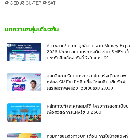
GED
CU-TEP
SAT
บทความกลุ่มเดียวกัน
ห้ามพลาด! บสย. ลุยอีสาน งาน Money Expo
2026 Korat ขนมาตรการเด็ด ช่วย SMEs ค้ำ
ประกันสินเชื่อ-แก้หนี้ 7-9 ส.ค. 69
ออมสินขานรับมาตรการ ธปท. เร่งเติมสภาพ
คล่อง SMEs เปิดสินเชื่อ “ออมสิน เติมตังค์
เสริมสภาพคล่อง” วงเงินรวม 2,000
ลบ.สนับสนุนเงินทุนหมุนเวียนวงเงินกู้สูงสุด
100% ของหลักประกัน ผ่อนนานสูงสุด 10 ปี
หลักเกณฑ์และคุณสมบัติ โครงการลงทะเบียน
เพื่อสวัสดิการแห่งรัฐ ปี 2569
กรมการขนส่งทางบก เตือน การใช้ป้ายแดงที่