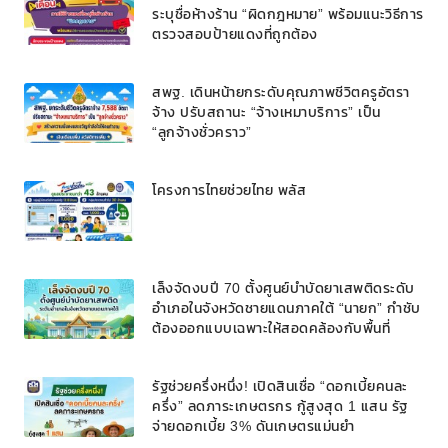
ระบุชื่อห้างร้าน “ผิดกฎหมาย” พร้อมแนะวิธีการ
ตรวจสอบป้ายแดงที่ถูกต้อง
สพฐ. เดินหน้ายกระดับคุณภาพชีวิตครูอัตรา
จ้าง ปรับสถานะ “จ้างเหมาบริการ” เป็น
“ลูกจ้างชั่วคราว”
โครงการไทยช่วยไทย พลัส
เล็งจัดงบปี 70 ตั้งศูนย์บำบัดยาเสพติดระดับ
อำเภอในจังหวัดชายแดนภาคใต้ “นายก” กำชับ
ต้องออกแบบเฉพาะให้สอดคล้องกับพื้นที่
รัฐช่วยครึ่งหนึ่ง! เปิดสินเชื่อ “ดอกเบี้ยคนละ
ครึ่ง” ลดภาระเกษตรกร กู้สูงสุด 1 แสน รัฐ
จ่ายดอกเบี้ย 3% ดันเกษตรแม่นยำ