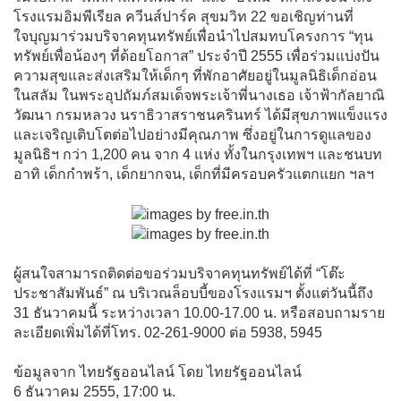
โรงแรมอิมพีเรียล ควีนส์ปาร์ค สุขมวิท 22 ขอเชิญท่านที่
ใจบุญมาร่วมบริจาคทุนทรัพย์เพื่อนำไปสมทบโครงการ “ทุน
ทรัพย์เพื่อน้องๆ ที่ด้อยโอกาส” ประจำปี 2555 เพื่อร่วมแบ่งปัน
ความสุขและส่งเสริมให้เด็กๆ ที่พักอาศัยอยู่ในมูลนิธิเด็กอ่อน
ในสลัม ในพระอุปถัมภ์สมเด็จพระเจ้าพี่นางเธอ เจ้าฟ้ากัลยาณิ
วัฒนา กรมหลวง นราธิวาสราชนครินทร์ ได้มีสุขภาพแข็งแรง
และเจริญเติบโตต่อไปอย่างมีคุณภาพ ซึ่งอยู่ในการดูแลของ
มูลนิธิฯ กว่า 1,200 คน จาก 4 แห่ง ทั้งในกรุงเทพฯ และชนบท
อาทิ เด็กกำพร้า, เด็กยากจน, เด็กที่มีครอบครัวแตกแยก ฯลฯ
ผู้สนใจสามารถติดต่อขอร่วมบริจาคทุนทรัพย์ได้ที่ “โต๊ะ
ประชาสัมพันธ์” ณ บริเวณล็อบบี้ของโรงแรมฯ ตั้งแต่วันนี้ถึง
31 ธันวาคมนี้ ระหว่างเวลา 10.00-17.00 น. หรือสอบถามราย
ละเอียดเพิ่มได้ที่โทร. 02-261-9000 ต่อ 5938, 5945
ข้อมูลจาก ไทยรัฐออนไลน์ โดย ไทยรัฐออนไลน์
6 ธันวาคม 2555, 17:00 น.