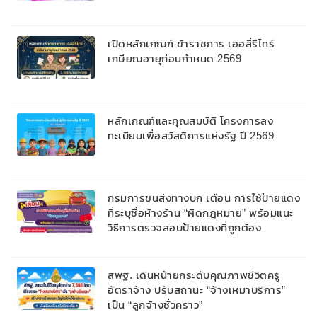
2,000 ลบ.สนับสนุนเงินทุนหมุนเวียนวงเงิน
กู้สูงสุด 100% ของหลักประกัน ผ่อนนาน
สูงสุด 10 ปี
เปิดหลักเกณฑ์ ข้าราชการ เออลี่รีไทร์
เกษียณอายุก่อนกำหนด 2569
หลักเกณฑ์และคุณสมบัติ โครงการลง
ทะเบียนเพื่อสวัสดิการแห่งรัฐ ปี 2569
กรมการขนส่งทางบก เตือน การใช้ป้ายแดง
ที่ระบุชื่อห้างร้าน “ผิดกฎหมาย” พร้อมแนะ
วิธีการตรวจสอบป้ายแดงที่ถูกต้อง
สพฐ. เดินหน้ายกระดับคุณภาพชีวิตครู
อัตราจ้าง ปรับสถานะ “จ้างเหมาบริการ”
เป็น “ลูกจ้างชั่วคราว”