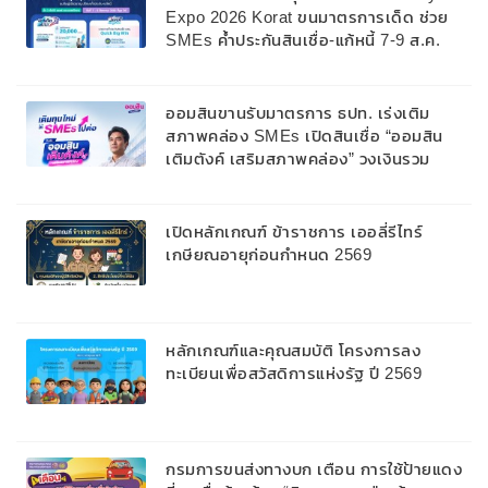
Expo 2026 Korat ขนมาตรการเด็ด ช่วย
SMEs ค้ำประกันสินเชื่อ-แก้หนี้ 7-9 ส.ค.
69
ออมสินขานรับมาตรการ ธปท. เร่งเติม
สภาพคล่อง SMEs เปิดสินเชื่อ “ออมสิน
เติมตังค์ เสริมสภาพคล่อง” วงเงินรวม
2,000 ลบ.สนับสนุนเงินทุนหมุนเวียนวงเงิน
กู้สูงสุด 100% ของหลักประกัน ผ่อนนาน
สูงสุด 10 ปี
เปิดหลักเกณฑ์ ข้าราชการ เออลี่รีไทร์
เกษียณอายุก่อนกำหนด 2569
หลักเกณฑ์และคุณสมบัติ โครงการลง
ทะเบียนเพื่อสวัสดิการแห่งรัฐ ปี 2569
กรมการขนส่งทางบก เตือน การใช้ป้ายแดง