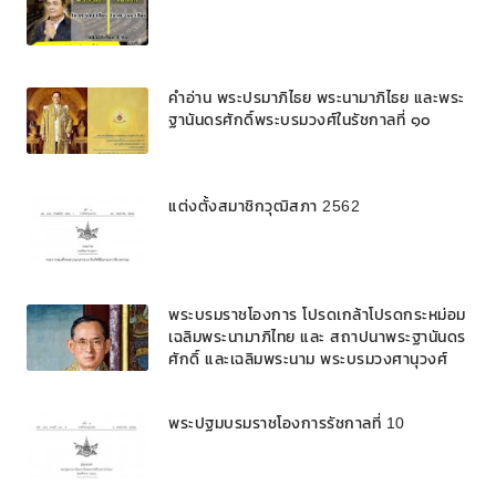
คำอ่าน พระปรมาภิไธย พระนามาภิไธย และพระ
ฐานันดรศักดิ์พระบรมวงศ์ในรัชกาลที่ ๑๐
แต่งตั้งสมาชิกวุฒิสภา 2562
พระบรมราชโองการ โปรดเกล้าโปรดกระหม่อม
เฉลิมพระนามาภิไทย และ สถาปนาพระฐานันดร
ศักดิ์ และเฉลิมพระนาม พระบรมวงศานุวงศ์
พระปฐมบรมราชโองการรัชกาลที่ 10