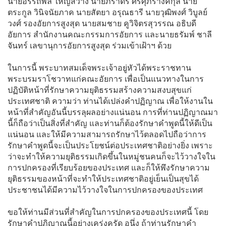
นายอรรถพล ใหญ่สว่าง นายภราดร ศรีศุภรางค์กุล นาย
ตระกูล วินิจนัยภาค นายสัตยา อรุณธารี นายวุฒิพงศ์ วิบูลย์
วงศ์ รองอัยการสูงสุด นายสมชาย คูวิจิตรสุวรรณ อธิบดี
อัยการ สำนักงานคณะกรรมการอัยการ และนายธรัมพ์ ชาลี
จันทร์ เลขานุการอัยการสูงสุด ร่วมเข้าเฝ้าฯ ด้วย
ในการนี้ พระบาทสมเด็จพระเจ้าอยู่หัวได้พระราชทาน
พระบรมราโชวาทแก่คณะอัยการ เพื่อเป็นแนวทางในการ
ปฏิบัติหน้าที่รักษาความยุติธรรมสร้างความสงบสุขแก่
ประเทศชาติ ความว่า ท่านได้เปล่งคำปฏิญาณ เพื่อให้งานใน
หน้าที่สำคัญอันนี้บรรลุผลอย่างแน่นอน การที่ท่านปฏิญาณมา
นี้ก็ถือว่าเป็นสิ่งที่สำคัญ และท่านก็ต้องรักษาคำพูดนี้ให้ดีเป็น
แน่นอน และให้มีความสามารถรักษาไว้ตลอดไปถือว่าการ
รักษาคำพูดนี้จะเป็นประโยชน์ต่อประเทศชาติอย่างยิ่ง เพราะ
ว่าจะทำให้ความยุติธรรมเกิดขึ้นในหมู่ชนคนก็จะไว้วางใจใน
การปกครองที่เรียบร้อยของประเทศ และก็ให้พึงรักษาความ
ยุติธรรมของหน้าที่จะทำให้ประเทศชาติอยู่เย็นเป็นสุขได้
ประชาชนได้มีความไว้วางใจในการปกครองของประเทศ
ขอให้ท่านมีส่วนที่สำคัญในการปกครองของประเทศนี้ โดย
รักษาคำปฏิญาณนี้อย่างเคร่งครัด อนึ่ง ถ้าท่านรักษาคำ