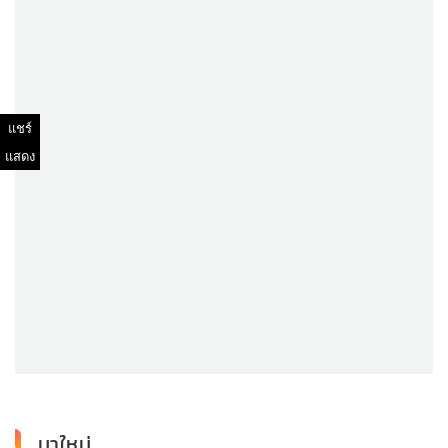
แชร์
แสดง
มาใหม่