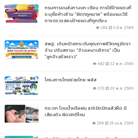
กรมการขนส่งทางบก เตือน การใช้ป้ายแดงที่
ระบุชื่อห้างร้าน “ผิดกฎหมาย” พร้อมแนะวิธี
การตรวจสอบป้ายแดงที่ถูกต้อง
186
3 มิ.ย. 2569
สพฐ. เดินหน้ายกระดับคุณภาพชีวิตครูอัตรา
จ้าง ปรับสถานะ “จ้างเหมาบริการ” เป็น
“ลูกจ้างชั่วคราว”
482
22 พ.ค. 2569
โครงการไทยช่วยไทย พลัส
370
20 พ.ค. 2569
กระจก โดนน้ำหรือฝน แต่เปิดปัดแล้วฝืด มี
เสียงดัง ผิดปกติไหม
298
25 เม.ย. 2569