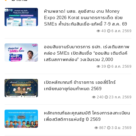
ห้ามพลาด! บสย. ลุยอีสาน งาน Money
Expo 2026 Korat ขนมาตรการเด็ด ช่วย
SMEs ค้ำประกันสินเชื่อ-แก้หนี้ 7-9 ส.ค. 69
40
6 ส.ค. 2569
ออมสินขานรับมาตรการ ธปท. เร่งเติมสภาพ
คล่อง SMEs เปิดสินเชื่อ “ออมสิน เติมตังค์
เสริมสภาพคล่อง” วงเงินรวม 2,000
ลบ.สนับสนุนเงินทุนหมุนเวียนวงเงินกู้สูงสุด
39
6 ส.ค. 2569
100% ของหลักประกัน ผ่อนนานสูงสุด 10 ปี
เปิดหลักเกณฑ์ ข้าราชการ เออลี่รีไทร์
เกษียณอายุก่อนกำหนด 2569
240
23 ก.ค. 2569
หลักเกณฑ์และคุณสมบัติ โครงการลงทะเบียน
เพื่อสวัสดิการแห่งรัฐ ปี 2569
867
3 มิ.ย. 2569