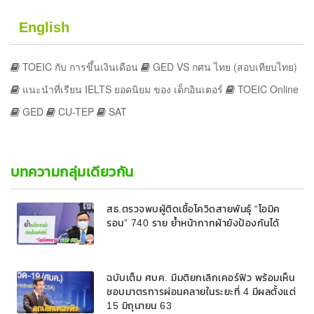
English
TOEIC กับ การขึ้นเงินเดือน
GED VS กศน ไทย (สอบเทียบไทย)
แนะนำที่เรียน IELTS ยอดนิยม ของ เด็กอินเตอร์
TOEIC Online
GED
CU-TEP
SAT
บทความกลุ่มเดียวกัน
สธ.ตรวจพบผู้ติดเชื้อโควิดสายพันธุ์ “โอมิค
รอน” 740 ราย ย้ำหน้ากากผ้ายังป้องกันได้
ฉบับเต็ม ศบค. มีมติยกเลิกเคอร์ฟิว พร้อมเห็น
ชอบมาตรการผ่อนคลายในระยะที่ 4 มีผลตั้งแต่
15 มิถุนายน 63