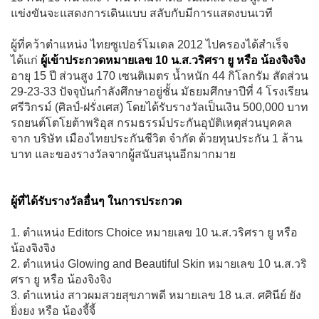
แข่งขันจะแสดงการเดินแบบ สลับกับมีการแสดงบนเวที
ผู้ที่คว้าตำแหน่ง ไทยซูเปอร์โมเดล 2012 ไปครองได้สำเร็จ
ได้แก่
ผู้เข้าประกวดหมายเลข 10 น.ส.วริศรา ยู หรือ น้องจิงจิง
อายุ 15 ปี ส่วนสูง 170 เซนติเมตร น้ำหนัก 44 กิโลกรัม สัดส่วน
29-23-33 ปัจจุบันกำลังศึกษาอยู่ชั้น มัธยมศึกษาปีที่ 4 โรงเรียน
ศรีวิกรม์ (ศิลป์-ฝรั่งเศส) โดยได้รับรางวัลเป็นเงิน 500,000 บาท
รถยนต์โตโยต้าพริอุส กรมธรรม์ประกันอุบัติเหตุส่วนบุคคล
จาก บริษัท เมืองไทยประกันชีวิต จำกัด ด้วยทุนประกัน 1 ล้าน
บาท และของรางวัลจากผู้สนับสนุนอีกมากมาย
ผู้ที่ได้รับรางวัลอื่นๆ ในการประกวด
1. ตำแหน่ง Editors Choice หมายเลข 10 น.ส.วริศรา ยู หรือ
น้องจิงจิง
2. ตำแหน่ง Glowing and Beautiful Skin หมายเลข 10 น.ส.วริ
ศรา ยู หรือ น้องจิงจิง
3. ตำแหน่ง สาวผมสวยสุขภาพดี หมายเลข 18 น.ส. ศศินีย์ ยัง
ยิ่งยง หรือ น้องจี้จี้