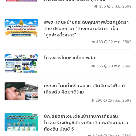
185
3 มิ.ย. 2569
สพฐ. เดินหน้ายกระดับคุณภาพชีวิตครูอัตรา
จ้าง ปรับสถานะ “จ้างเหมาบริการ” เป็น
“ลูกจ้างชั่วคราว”
480
22 พ.ค. 2569
โครงการไทยช่วยไทย พลัส
365
20 พ.ค. 2569
กระจก โดนน้ำหรือฝน แต่เปิดปัดแล้วฝืด มี
เสียงดัง ผิดปกติไหม
296
25 เม.ย. 2569
บัญชีอัตราเงินเดือนข้าราชการท้องถิ่น
โครงสร้างบัญชีอัตราเงินเดือนพนักงานส่วน
ท้องถิ่น บัญชี 6