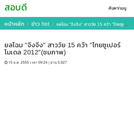
สอบดี
ค้นหา/เมนู
หน้าหลัก
ข่าว hot
ยลโฉม "จิงจิง" สาววัย 15 คว้า "ไทยซูเปอร์โมเดล 2012"(ชมภาพ)
ยลโฉม "จิงจิง" สาววัย 15 คว้า "ไทยซูเปอร์
โมเดล 2012"(ชมภาพ)
15 ธ.ค. 2555 เวลา 09:24 | อ่าน 5,927