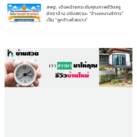
สพฐ. เดินหน้ายกระดับคุณภาพชีวิตครู
อัตราจ้าง ปรับสถานะ “จ้างเหมาบริการ”
เป็น “ลูกจ้างชั่วคราว”