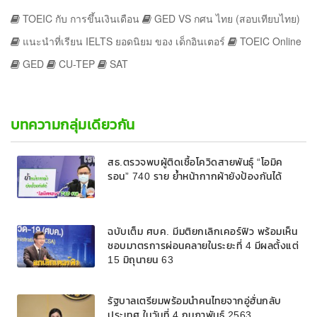
TOEIC กับ การขึ้นเงินเดือน
GED VS กศน ไทย (สอบเทียบไทย)
แนะนำที่เรียน IELTS ยอดนิยม ของ เด็กอินเตอร์
TOEIC Online
GED
CU-TEP
SAT
บทความกลุ่มเดียวกัน
สธ.ตรวจพบผู้ติดเชื้อโควิดสายพันธุ์ “โอมิค
รอน” 740 ราย ย้ำหน้ากากผ้ายังป้องกันได้
ฉบับเต็ม ศบค. มีมติยกเลิกเคอร์ฟิว พร้อมเห็น
ชอบมาตรการผ่อนคลายในระยะที่ 4 มีผลตั้งแต่
15 มิถุนายน 63
รัฐบาลเตรียมพร้อมนำคนไทยจากอู่ฮั่นกลับ
ประเทศ ในวันที่ 4 กุมภาพันธ์ 2563