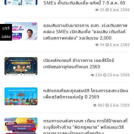
SMEs ค้ำประกันสินเชื่อ-แก้หนี้ 7-9 ส.ค. 69
35
6 ส.ค. 2569
ออมสินขานรับมาตรการ ธปท. เร่งเติมสภาพ
แชร์
คล่อง SMEs เปิดสินเชื่อ “ออมสิน เติมตังค์
แสดง
เสริมสภาพคล่อง” วงเงินรวม 2,000
ลบ.สนับสนุนเงินทุนหมุนเวียนวงเงินกู้สูงสุด
34
6 ส.ค. 2569
100% ของหลักประกัน ผ่อนนานสูงสุด 10 ปี
เปิดหลักเกณฑ์ ข้าราชการ เออลี่รีไทร์
เกษียณอายุก่อนกำหนด 2569
233
23 ก.ค. 2569
หลักเกณฑ์และคุณสมบัติ โครงการลงทะเบียน
เพื่อสวัสดิการแห่งรัฐ ปี 2569
862
3 มิ.ย. 2569
กรมการขนส่งทางบก เตือน การใช้ป้ายแดงที่
ระบุชื่อห้างร้าน “ผิดกฎหมาย” พร้อมแนะวิธี
การตรวจสอบป้ายแดงที่ถูกต้อง