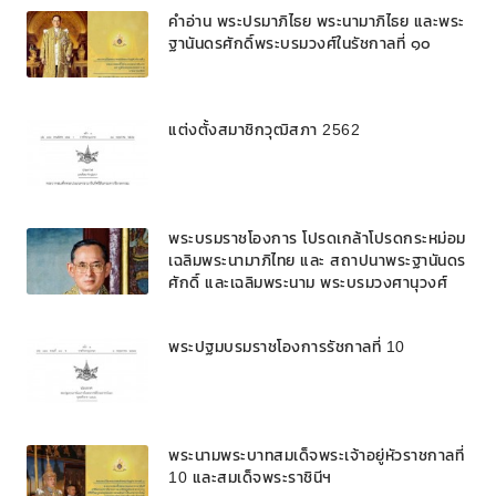
คำอ่าน พระปรมาภิไธย พระนามาภิไธย และพระ
ฐานันดรศักดิ์พระบรมวงศ์ในรัชกาลที่ ๑๐
แต่งตั้งสมาชิกวุฒิสภา 2562
พระบรมราชโองการ โปรดเกล้าโปรดกระหม่อม
เฉลิมพระนามาภิไทย และ สถาปนาพระฐานันดร
ศักดิ์ และเฉลิมพระนาม พระบรมวงศานุวงศ์
พระปฐมบรมราชโองการรัชกาลที่ 10
พระนามพระบาทสมเด็จพระเจ้าอยู่หัวราชกาลที่
10 และสมเด็จพระราชินีฯ