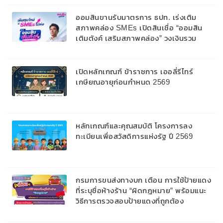
ออมสินขานรับมาตรการ ธปท. เร่งเติม
สภาพคล่อง SMEs เปิดสินเชื่อ “ออมสิน
เติมตังค์ เสริมสภาพคล่อง” วงเงินรวม
2,000 ลบ.สนับสนุนเงินทุนหมุนเวียนวงเงิน
กู้สูงสุด 100% ของหลักประกัน ผ่อนนาน
สูงสุด 10 ปี
เปิดหลักเกณฑ์ ข้าราชการ เออลี่รีไทร์
เกษียณอายุก่อนกำหนด 2569
หลักเกณฑ์และคุณสมบัติ โครงการลง
ทะเบียนเพื่อสวัสดิการแห่งรัฐ ปี 2569
กรมการขนส่งทางบก เตือน การใช้ป้ายแดง
ที่ระบุชื่อห้างร้าน “ผิดกฎหมาย” พร้อมแนะ
วิธีการตรวจสอบป้ายแดงที่ถูกต้อง