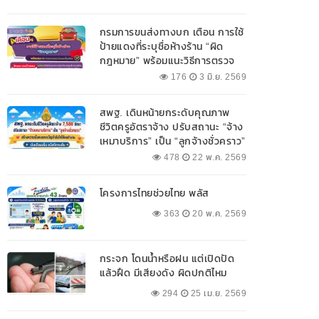
กรมการขนส่งทางบก เตือน การใช้
ป้ายแดงที่ระบุชื่อห้างร้าน “ผิด
กฎหมาย” พร้อมแนะวิธีการตรวจ
สอบป้ายแดงที่ถูกต้อง
176
3 มิ.ย. 2569
สพฐ. เดินหน้ายกระดับคุณภาพ
ชีวิตครูอัตราจ้าง ปรับสถานะ “จ้าง
เหมาบริการ” เป็น “ลูกจ้างชั่วคราว”
478
22 พ.ค. 2569
โครงการไทยช่วยไทย พลัส
363
20 พ.ค. 2569
กระจก โดนน้ำหรือฝน แต่เปิดปัด
แล้วฝืด มีเสียงดัง ผิดปกติไหม
294
25 เม.ย. 2569