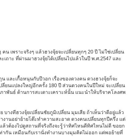
 คน เพราะจริงๆ แล้วฮวงจุ้ยจะเปลี่ยนทุกๆ 20 ปี ไม่ใช่เปลี่ยน
ะเถาะ ที่ผ่านมาฮวงจุ้ยได้เปลี่ยนไปแล้วในปี พ.ศ.2547 และ
ีกุน และเกื้อหนุนกับปีวอก เรื่องของดวงคน ดวงฮวงจุ้ยก็จะ
ลี่ยนแปลงใหญ่อีกครั้ง 180 ปี ส่วนดวงคนในปีใหม่ จะเปลี่ยน
0 กุมภาพันธ์ ด้านการสะเดาะเคราะห์นั้น แนะนำให้บริจาคโลงศพ
ย บางทีฮวงจุ้ยเปลี่ยนชัยภูมิเปลี่ยน มุมเสีย ถ้าเห็นว่าดีอยู่แล้ว
ทำงานอย่าย้ายโต๊ะทำความสะอาด ดวงคนเปลี่ยนทุกปีครึ่ง แต่
หมดแล้วต้องไปดูสถานที่จริงถึงจะรู้ว่าทิศไหนดีทิศไหนไม่ดี ขอยก
ท่ากัน เหมือนกับเรานั่งทำงานบางมุมคิดไม่ออก แต่พอย้ายที่