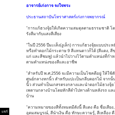
อาจารย์เก่งกาจ จงใจพระ
ประธานสถาบันโหราศาสตร์เก่งกาจพยากรณ์
"การแก้ฮวงจุ้ยให้เกิดความสมดุลตามธรรมชาติ โดย
รังสีมากับแสงสีเสียง
"ในปี 2556 ปีมะเส็ง(งูเล็ก) การแก้ฮวงจุ้ยแบบประ
หรือทำดอกไม้กระดาษ 9 สีแทนดาวก็ได้ (สีแดง, สีขาว, 
แก่ และสีชมพู) แล้วนำไปวางไว้ตามตำแหน่งที่กำหน
ตามตำแหน่งของสีและอาชีพ
"สำหรับปี พ.ศ.2556 จะมีความเป็นโชคดีอยู่ ให้ใช้
ศูนย์กลางหกนิ้ว สำหรับแปะเป็นกลีบดอกไม้ จากนั้
นิ้ว ส่วนทำเป็นเกสรตรงกลางและนำดอกไม้ฮวงจุ้ย
เพดานกลางบ้านโดยหักสีดำไปทางด้านหลังรถ และส
บ้าน
"ความหมายของสีทั้งหมดมีดังนี้ สีแดง คือ ชื่อเสีย
แชร์
อุดมสมบูรณ์, สีนำเงิน คือ ทักษะความรู้, สีเหลือง ค