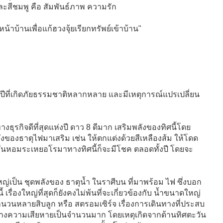
และสีชมพู คือ สัมพันธ์ภาพ ความรัก
น้าบ้านเพื่อแก้ฮวงจุ้ยเรียกทรัพย์เข้าบ้าน"
ป็นปีที่เกิดภัยธรรมชาติหลากหลาย และมีเหตุการณ์แปรเปลี่ยน
รกิจดีที่สุดแห่งปี ดาว 8 ดีมาก เสริมพลังของทิศนี้โดย
ของธาตุไฟมาเสริม เช่น ให้ตกแต่งด้วยสีเหลืองส้ม ให้โดด
ำมันหอมระเหยอโรมาทางทิศนี้ก็จะมีโชค ตลอดทั้งปี โดยจะ
่งใหญ่เป็น ชุดพลังของ ธาตุน้ำ ในราศีบน ที่มาพร้อม ไฟ ซึ่งบอก
 เรื่องใหญ่ที่สุดก็ยังคงไม่พ้นที่จะเกี่ยวข้องกับ น้ำขนาดใหญ่
นวนหลายสิบลูก หรือ สตรอมเซิร์จ เรื่องการเดินทางที่ประสบ
จะสร้างความเสียหายเป็นจำนวนมาก โดยเหตุเกิดจากด้านทิศตะวัน