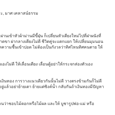
จพระ, มาศ เคหาสน์ธรรม
านเข้าหัวผ้าม่านมีขี้ฝุ่น ก็เปลี่ยนหัวเตียงใหม่ไปที่ฝาผนังที่
ขา ผ่ากลางเตียงไม่ดี ชีวิตคู่จะแตกแยก ให้เปลี่ยนมุมนอน
ดความชื้นเข้าปอด ไม่ต้องเป็นกังวลว่าทิศไหนทิศคนตาย ให้
องไม่ดี ให้เลื่อนเตียง เลื่อนตู้อย่าให้กระจกส่องตัวเอง
กับเงินทอง การวางแนวเดียวกันนั้นไม่ดี วางตรงข้ามกันก็ไม่ดี
อยู่แล้วอย่าย้ายเตา ย้ายแต่ซิงค์น้ำ กลับกันถ้าเงินทองมีปัญหา
คนว่าชอบไม้ดอกหรือไม้ผล และให้ บูชารูปพ่อ-แม่ หรือ