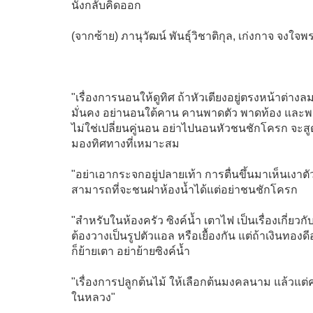
นั่งกลับคิดออก
(จากซ้าย) ภานุวัฒน์ พันธุ์วิชาติกุล, เก่งกาจ จงใ
"เรื่องการนอนให้ดูทิศ ถ้าหัวเตียงอยู่ตรงหน้าต่างลมผ่
มั่นคง อย่านอนใต้คาน คานพาดตัว พาดท้อง และพาด
ไม่ใช่เปลี่ยนคู่นอน อย่าไปนอนหัวชนชักโครก จะสู
มองทิศทางที่เหมาะสม
"อย่าเอากระจกอยู่ปลายเท้า การตื่นขึ้นมาเห็นเงาตัวเ
สามารถที่จะชนฝาห้องน้ำได้แต่อย่าชนชักโครก
"สำหรับในห้องครัว ซิงค์น้ำ เตาไฟ เป็นเรื่องเกี่ยว
ต้องวางเป็นรูปตัวแอล หรือเยื้องกัน แต่ถ้าเงินทองดี
ก็ย้ายเตา อย่าย้ายซิงค์น้ำ
"เรื่องการปลูกต้นไม้ ให้เลือกต้นมงคลนาม แล้วแต่
ในหลวง"