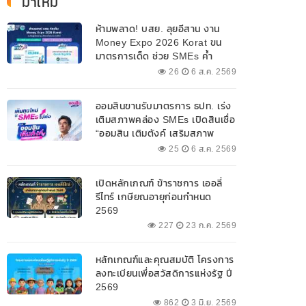
มาใหม่
ห้ามพลาด! บสย. ลุยอีสาน งาน
Money Expo 2026 Korat ขน
มาตรการเด็ด ช่วย SMEs ค้ำ
ประกันสินเชื่อ-แก้หนี้ 7-9 ส.ค. 69
26
6 ส.ค. 2569
ออมสินขานรับมาตรการ ธปท. เร่ง
เติมสภาพคล่อง SMEs เปิดสินเชื่อ
“ออมสิน เติมตังค์ เสริมสภาพ
คล่อง” วงเงินรวม 2,000
25
6 ส.ค. 2569
ลบ.สนับสนุนเงินทุนหมุนเวียน
วงเงินกู้สูงสุด 100% ของหลัก
เปิดหลักเกณฑ์ ข้าราชการ เออลี่
ประกัน ผ่อนนานสูงสุด 10 ปี
รีไทร์ เกษียณอายุก่อนกำหนด
2569
227
23 ก.ค. 2569
หลักเกณฑ์และคุณสมบัติ โครงการ
ลงทะเบียนเพื่อสวัสดิการแห่งรัฐ ปี
2569
862
3 มิ.ย. 2569