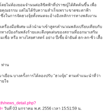
ดยไม่ต้องยอมจำนนต่อลิขิตฟ้าที่ปราชญ์ได้คิดค้นขึ้น เพื่อ
มด้วยคุณธรรม แต่ไม่ได้รับความสำเร็จเพราะขาดชะตาฟ้า
 ซึ่งในการจัดฮวงจุ้ยทั้งหมดจะอ้างอิงหลักการทางพลังงาน
ครื่องมือพิเศษ แล้วนำมาเข้าสูตรคำนวณพลังเปรียบเทียบกับ
าทางป้องกันพลังร้ายและดึงจุดเด่นของสถานที่ออกมาเสริม
เชื่อ หรือ ทางไสยศาสตร์ อย่าง ปี่เซี้ย ผ้ายันต์ ฮก-ลก-ซิ่ว เสื้อ
 ท่าน
ี่มาเยือน บางครั้งการได้ลองปรับ "ฮวงจุ้ย" ตามคำแนะนำที่ว่า
บายใจ
.th/news_detail.php?
d=
วันที่ 03 มกราคม พ.ศ. 2556 เวลา 15:51:59 น.