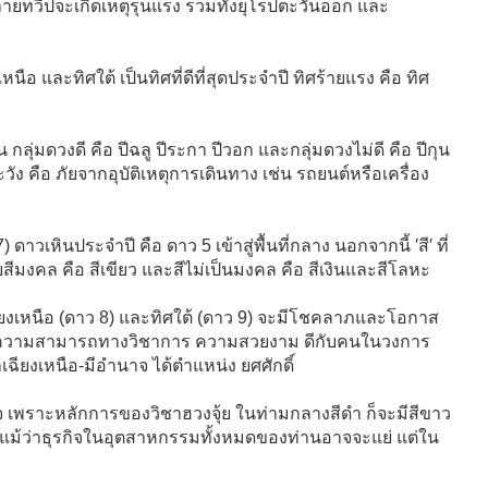
ลายทวีปจะเกิดเหตุรุนแรง รวมทั้งยุโรปตะวันออก และ
ือ และทิศใต้ เป็นทิศที่ดีที่สุดประจำปี ทิศร้ายแรง คือ ทิศ
 กลุ่มดวงดี คือ ปีฉลู ปีระกา ปีวอก และกลุ่มดวงไม่ดี คือ ปีกุน
ัง คือ ภัยจากอุบัติเหตุการเดินทาง เช่น รถยนต์หรือเครื่อง
) ดาวเหินประจำปี คือ ดาว 5 เข้าสู่พื้นที่กลาง นอกจากนี้ ′สี′ ที่
ีมงคล คือ สีเขียว และสีไม่เป็นมงคล คือ สีเงินและสีโลหะ
ยงเหนือ (ดาว 8) และทิศใต้ (ดาว 9) จะมีโชคลาภและโอกาส
ดเด่น ความสามารถทางวิชาการ ความสวยงาม ดีกับคนในวงการ
ียงเหนือ-มีอำนาจ ได้ตำแหน่ง ยศศักดิ์
งตกใจ เพราะหลักการของวิชาฮวงจุ้ย ในท่ามกลางสีดำ ก็จะมีสีขาว
งแม้ว่าธุรกิจในอุตสาหกรรมทั้งหมดของท่านอาจจะแย่ แต่ใน