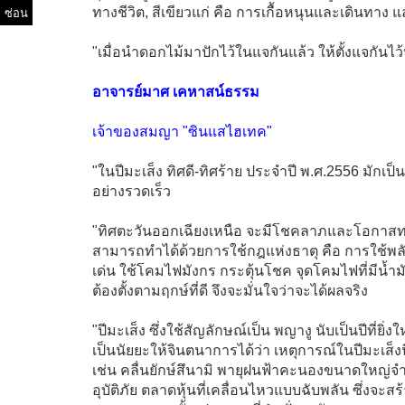
ซ่อน
ทางชีวิต, สีเขียวแก่ คือ การเกื้อหนุนและเดินทาง 
"เมื่อนำดอกไม้มาปักไว้ในแจกันแล้ว ให้ตั้งแจกันไว้ห
อาจารย์มาศ เคหาสน์ธรรม
เจ้าของสมญา "ซินแสไฮเทค"
"ในปีมะเส็ง ทิศดี-ทิศร้าย ประจำปี พ.ศ.2556 มักเ
อย่างรวดเร็ว
"ทิศตะวันออกเฉียงเหนือ จะมีโชคลาภและโอกาสทางธุ
สามารถทำได้ด้วยการใช้กฎแห่งธาตุ คือ การใช้พลัง
เด่น ใช้โคมไฟมังกร กระตุ้นโชค จุดโคมไฟที่มีน้
ต้องตั้งตามฤกษ์ที่ดี จึงจะมั่นใจว่าจะได้ผลจริง
"ปีมะเส็ง ซึ่งใช้สัญลักษณ์เป็น พญางู นับเป็นปีที่ยิ
เป็นนัยยะให้จินตนาการได้ว่า เหตุการณ์ในปีมะเส็งนี้
เช่น คลื่นยักษ์สึนามิ พายุฝนฟ้าคะนองขนาดใหญ่จำ
อุบัติภัย ตลาดหุ้นที่เคลื่อนไหวแบบฉับพลัน ซึ่ง