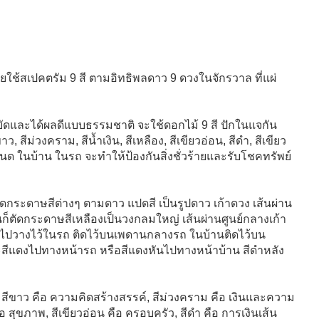
ใช้สเปคตรัม 9 สี ตามอิทธิพลดาว 9 ดวงในจักรวาล ที่แผ่
หยัดและได้ผลดีแบบธรรมชาติ จะใช้ดอกไม้ 9 สี ปักในแจกัน
สีม่วงคราม, สีน้ำเงิน, สีเหลือง, สีเขียวอ่อน, สีดำ, สีเขียว
ด ในบ้าน ในรถ จะทำให้ป้องกันสิ่งชั่วร้ายและรับโชคทรัพย์
ตัดกระดาษสีต่างๆ ตามดาว แปดสี เป็นรูปดาว เก้าดวง เส้นผ่าน
นก็ตัดกระดาษสีเหลืองเป็นวงกลมใหญ่ เส้นผ่านศูนย์กลางเก้า
 ไปวางไว้ในรถ ติดไว้บนเพดานกลางรถ ในบ้านติดไว้บน
ีแดงไปทางหน้ารถ หรือสีแดงหันไปทางหน้าบ้าน สีดำหลัง
ง, สีขาว คือ ความคิดสร้างสรรค์, สีม่วงคราม คือ เงินและความ
ือ สุขภาพ, สีเขียวอ่อน คือ ครอบครัว, สีดำ คือ การเงินเส้น