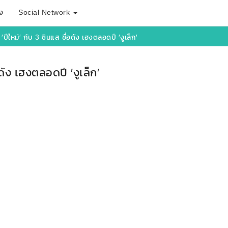
ง
Social Network
′ปีใหม่′ กับ 3 ซินแส ชื่อดัง เฮงตลอดปี ′งูเล็ก′
อดัง เฮงตลอดปี ′งูเล็ก′