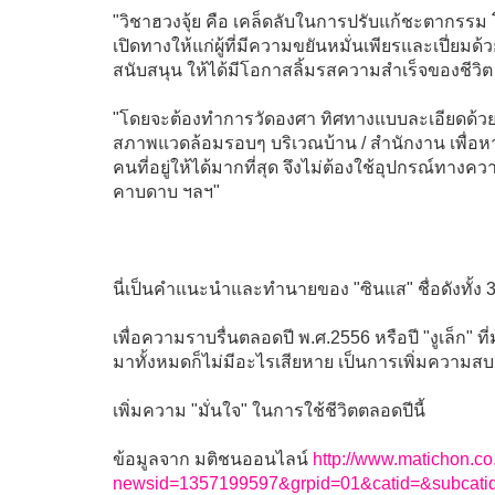
"วิชาฮวงจุ้ย คือ เคล็ดลับในการปรับแก้ชะตากรรม โ
เปิดทางให้แก่ผู้ที่มีความขยันหมั่นเพียรและเปี่ย
สนับสนุน ให้ได้มีโอกาสลิ้มรสความสำเร็จของชีวิต
"โดยจะต้องทำการวัดองศา ทิศทางแบบละเอียดด้วยเ
สภาพแวดล้อมรอบๆ บริเวณบ้าน / สำนักงาน เพื่อห
คนที่อยู่ให้ได้มากที่สุด จึงไม่ต้องใช้อุปกรณ์ทางความ
คาบดาบ ฯลฯ"
นี่เป็นคำแนะนำและทำนายของ "ซินแส" ชื่อดังทั้ง 3
เพื่อความราบรื่นตลอดปี พ.ศ.2556 หรือปี "งูเล็ก" ท
มาทั้งหมดก็ไม่มีอะไรเสียหาย เป็นการเพิ่มความส
เพิ่มความ "มั่นใจ" ในการใช้ชีวิตตลอดปีนี้
ข้อมูลจาก มติชนออนไลน์
http://www.matichon.co
newsid=1357199597&grpid=01&catid=&subcati