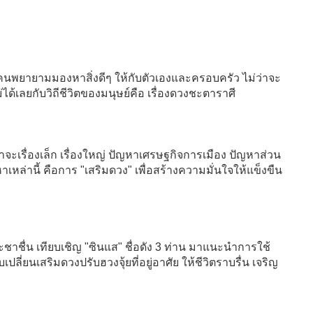
ลายคนพยายามมองหาสิ่งดีๆ ให้กับตัวเองและครอบครัว ไม่ว่าจะ
ไม่ได้เลยกับวิถีชีวิตของมนุษย์คือ เรื่องดวงชะตาราศี
่าจะเรื่องเล็ก เรื่องใหญ่ ปัญหาเศรษฐกิจการเมือง ปัญหาส่วน
เหล่านี้ คือการ "เสริมดวง" เพื่อสร้างความมั่นใจให้แข็งขืน
ระชาชื่น เทียบเชิญ "ซินแส" ชื่อดัง 3 ท่าน มาแนะนำการใช้
ลี่ยนเสริมดวงปรับฮวงจุ้ยที่อยู่อาศัย ให้ชีวิตราบรื่น เจริญ