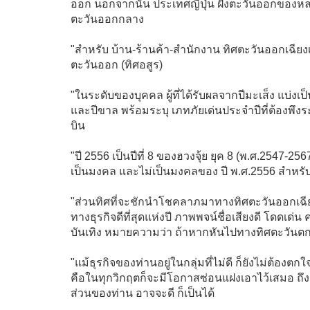
ออก นอกจากนั้น ประเทศญี่ปุ่น ฝั่งตะวันออกของห
ตะวันออกกลาง
"สำหรับ บ้าน-ร้านค้า-สำนักงาน ทิศตะวันออกเฉียงเหน
ตะวันออก (ทิศอสูร)
"ในระดับของบุคคล ผู้ที่ได้รับผลจากปีมะเส็ง แบ่งเป็น
และปีขาล พร้อมระบุ เภทภัยเด่นประจำปีที่ต้องพึงระว
บิน
"ปี 2556 เป็นปีที่ 8 ของฮวงจุ้ย ยุค 8 (พ.ศ.2547-2567
เป็นมงคล และไม่เป็นมงคลของ ปี พ.ศ.2556 สำหรับส
"ส่วนทิศที่จะชักนำโชคลาภมาทางทิศตะวันออกเฉี
ทางธุรกิจดีที่สุดแห่งปี ภาพพจน์ชื่อเสียงดี โด
บันเทิง หมายความว่า ถ้าหากหันไปทางทิศตะวันตกเฉ
"แม้ธุรกิจของท่านอยู่ในกลุ่มที่ไม่ดี ก็ยังไม่ต้อ
คือในทุกวิกฤตก็จะมีโอกาสซ่อนแฝงเอาไว้เสมอ ถึ
ส่วนของท่าน อาจจะดี ก็เป็นได้