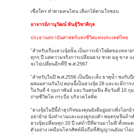
เชื่อใคร ทำตามคนไหน เลือกได้ตามใจชอบ
อาจารย์ภานุวัฒน์ พันธุ์วิชาติกุล
ประธานสถาบันศาสตร์แห่งชีวิตแห่งประเทศไทย
"สำหรับเรื่องฮวงจุ้ยนั้น เป็นการเข้าใจผิดของหลายๆ
ทุกๆ ปี แต่ความจริงการเปลี่ยนดวง ชวด ฉลู ขาล แล
จะไปเปลี่ยนอีกที่ปี พ.ศ.2567
"สำหรับในปี พ.ศ.2556 เป็นปีมะเส็ง ธาตุน้ำ ชงกับป
ผสมผสานกันไป ตอนนี้เป็นฮวงจุ้ย 28 และจะมีการเป
ในวันที่ 4 กุมภาพันธ์ และวันตรุษจีน คือวันที่ 1
ถ่ายชีวิตโค กระบือ บริจาคโลหิต
"ฮวงจุ้ยในปีนี้ถ้าธุรกิจของคุณยังดีอยู่อย่าเพิ่งโยกย้า
อย่าย้าย นั่งทำงานและมองดูรอบตัว พอตรุษจีนถ้า
ฮวงจุ้ยเปลี่ยนทุก 20 ปี แต่ถ้าปีที่ผ่านมาไม่ดี ทั้ง
ตัวอย่าง เหมือนโทรศัพท์มือถือที่สัญญาณยังมาไม่เ