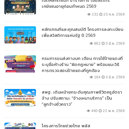
เปิดหลักเกณฑ์ ข้าราชการ เออลี่รีไทร์
เกษียณอายุก่อนกำหนด 2569
231
23 ก.ค. 2569
หลักเกณฑ์และคุณสมบัติ โครงการลงทะเบียน
เพื่อสวัสดิการแห่งรัฐ ปี 2569
862
3 มิ.ย. 2569
กรมการขนส่งทางบก เตือน การใช้ป้ายแดงที่
ระบุชื่อห้างร้าน “ผิดกฎหมาย” พร้อมแนะวิธี
การตรวจสอบป้ายแดงที่ถูกต้อง
184
3 มิ.ย. 2569
สพฐ. เดินหน้ายกระดับคุณภาพชีวิตครูอัตรา
จ้าง ปรับสถานะ “จ้างเหมาบริการ” เป็น
“ลูกจ้างชั่วคราว”
480
22 พ.ค. 2569
โครงการไทยช่วยไทย พลัส