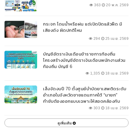
363
20 พ.ค. 2569
กระจก โดนน้ำหรือฝน แต่เปิดปัดแล้วฝืด มี
เสียงดัง ผิดปกติไหม
294
25 เม.ย. 2569
บัญชีอัตราเงินเดือนข้าราชการท้องถิ่น
โครงสร้างบัญชีอัตราเงินเดือนพนักงานส่วน
ท้องถิ่น บัญชี 6
1,335
18 เม.ย. 2569
เล็งจัดงบปี 70 ตั้งศูนย์บำบัดยาเสพติดระดับ
อำเภอในจังหวัดชายแดนภาคใต้ “นายก”
กำชับต้องออกแบบเฉพาะให้สอดคล้องกับ
พื้นที่
303
18 เม.ย. 2569
ดูเพิ่มเติม