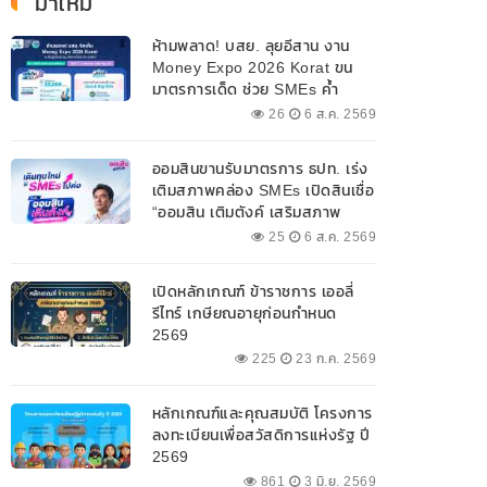
มาใหม่
ห้ามพลาด! บสย. ลุยอีสาน งาน
Money Expo 2026 Korat ขน
มาตรการเด็ด ช่วย SMEs ค้ำ
ประกันสินเชื่อ-แก้หนี้ 7-9 ส.ค. 69
26
6 ส.ค. 2569
ออมสินขานรับมาตรการ ธปท. เร่ง
เติมสภาพคล่อง SMEs เปิดสินเชื่อ
“ออมสิน เติมตังค์ เสริมสภาพ
คล่อง” วงเงินรวม 2,000
25
6 ส.ค. 2569
ลบ.สนับสนุนเงินทุนหมุนเวียน
วงเงินกู้สูงสุด 100% ของหลัก
เปิดหลักเกณฑ์ ข้าราชการ เออลี่
ประกัน ผ่อนนานสูงสุด 10 ปี
รีไทร์ เกษียณอายุก่อนกำหนด
2569
225
23 ก.ค. 2569
หลักเกณฑ์และคุณสมบัติ โครงการ
ลงทะเบียนเพื่อสวัสดิการแห่งรัฐ ปี
2569
861
3 มิ.ย. 2569