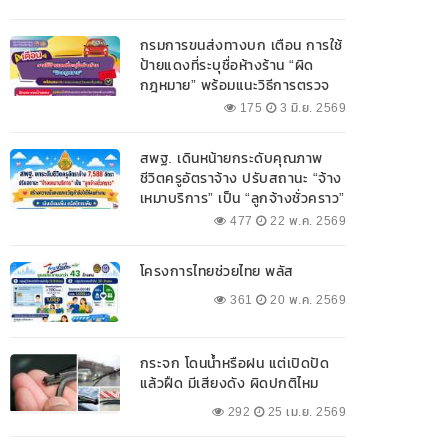
กรมการขนส่งทางบก เตือน การใช้
ป้ายแดงที่ระบุชื่อห้างร้าน “ผิด
กฎหมาย” พร้อมแนะวิธีการตรวจ
สอบป้ายแดงที่ถูกต้อง
175
3 มิ.ย. 2569
สพฐ. เดินหน้ายกระดับคุณภาพ
ชีวิตครูอัตราจ้าง ปรับสถานะ “จ้าง
เหมาบริการ” เป็น “ลูกจ้างชั่วคราว”
477
22 พ.ค. 2569
โครงการไทยช่วยไทย พลัส
361
20 พ.ค. 2569
กระจก โดนน้ำหรือฝน แต่เปิดปัด
แล้วฝืด มีเสียงดัง ผิดปกติไหม
292
25 เม.ย. 2569