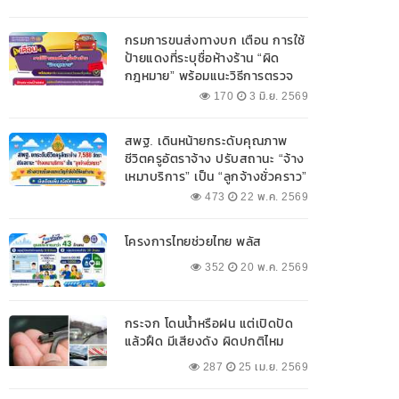
กรมการขนส่งทางบก เตือน การใช้
ป้ายแดงที่ระบุชื่อห้างร้าน “ผิด
กฎหมาย” พร้อมแนะวิธีการตรวจ
สอบป้ายแดงที่ถูกต้อง
170
3 มิ.ย. 2569
สพฐ. เดินหน้ายกระดับคุณภาพ
ชีวิตครูอัตราจ้าง ปรับสถานะ “จ้าง
เหมาบริการ” เป็น “ลูกจ้างชั่วคราว”
473
22 พ.ค. 2569
โครงการไทยช่วยไทย พลัส
352
20 พ.ค. 2569
กระจก โดนน้ำหรือฝน แต่เปิดปัด
แล้วฝืด มีเสียงดัง ผิดปกติไหม
287
25 เม.ย. 2569