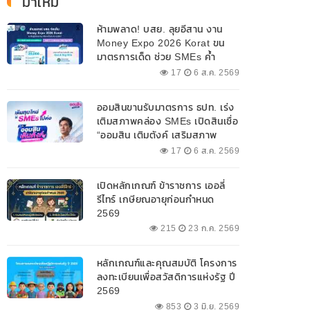
มาใหม่
ห้ามพลาด! บสย. ลุยอีสาน งาน
Money Expo 2026 Korat ขน
มาตรการเด็ด ช่วย SMEs ค้ำ
ประกันสินเชื่อ-แก้หนี้ 7-9 ส.ค. 69
17
6 ส.ค. 2569
ออมสินขานรับมาตรการ ธปท. เร่ง
เติมสภาพคล่อง SMEs เปิดสินเชื่อ
“ออมสิน เติมตังค์ เสริมสภาพ
คล่อง” วงเงินรวม 2,000
17
6 ส.ค. 2569
ลบ.สนับสนุนเงินทุนหมุนเวียน
วงเงินกู้สูงสุด 100% ของหลัก
เปิดหลักเกณฑ์ ข้าราชการ เออลี่
ประกัน ผ่อนนานสูงสุด 10 ปี
รีไทร์ เกษียณอายุก่อนกำหนด
2569
215
23 ก.ค. 2569
หลักเกณฑ์และคุณสมบัติ โครงการ
ลงทะเบียนเพื่อสวัสดิการแห่งรัฐ ปี
2569
853
3 มิ.ย. 2569