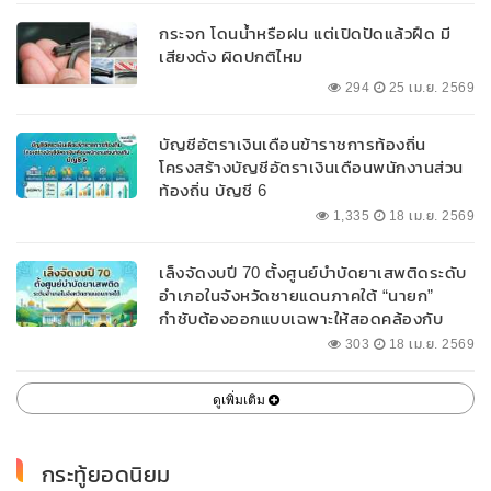
กระจก โดนน้ำหรือฝน แต่เปิดปัดแล้วฝืด มี
เสียงดัง ผิดปกติไหม
294
25 เม.ย. 2569
บัญชีอัตราเงินเดือนข้าราชการท้องถิ่น
โครงสร้างบัญชีอัตราเงินเดือนพนักงานส่วน
ท้องถิ่น บัญชี 6
1,335
18 เม.ย. 2569
เล็งจัดงบปี 70 ตั้งศูนย์บำบัดยาเสพติดระดับ
อำเภอในจังหวัดชายแดนภาคใต้ “นายก”
กำชับต้องออกแบบเฉพาะให้สอดคล้องกับ
พื้นที่
303
18 เม.ย. 2569
ดูเพิ่มเติม
กระทู้ยอดนิยม