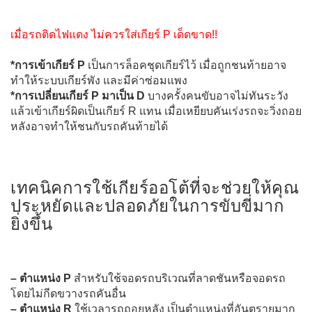
เมื่อรถติดไฟแดง ไม่ควรใส่เกียร์ P เด็ดขาด!!
*การเข้าเกียร์ P
เป็นการล็อคชุดเกียร์ไว้ เมื่อถูกชนท้ายอาจ
ทำให้ระบบเกียร์พัง และมีค่าซ่อมแพง
*การเปลี่ยนเกียร์ P มาเป็น D
บางครั้งคนขับอาจไม่ทันระวัง
แล้วเข้าเกียร์ผิดเป็นเกียร์ R แทน เมื่อเหยียบคันเร่งรถจะวิ่งถอย
หลังอาจทำให้ชนกับรถคันท้ายได้
เทคนิคการใช้เกียร์ออโต้ที่จะช่วยให้คุณ
ประหยัดและปลอดภัยในการขับขี่มาก
ยิ่งขึ้น
– ตำแหน่ง P
สำหรับใช้จอดรถบริเวณที่ลาดชันหรือจอดรถ
โดยไม่กีดขวางรถคันอื่น
– ตำแหน่ง R
ใช้เวลารถถอยหลัง เป็นตำแหน่งที่อันตรายมาก