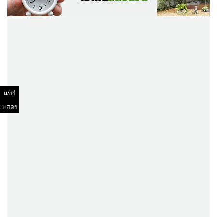
แชร์
แสดง