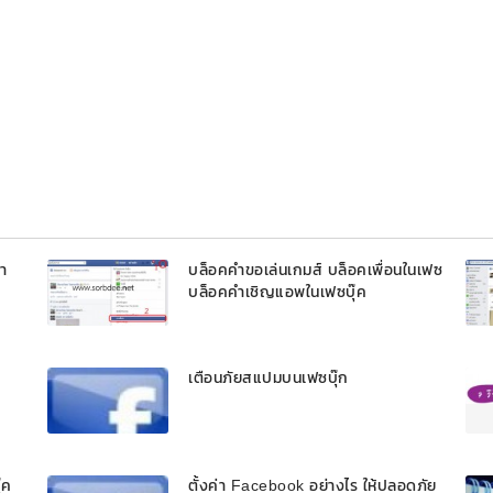
รา
บล็อคคำขอเล่นเกมส์ บล็อคเพื่อนในเฟซ
บล็อคคำเชิญแอพในเฟซบุ๊ค
เตือนภัยสแปมบนเฟซบุ๊ก
๊ค
ตั้งค่า Facebook อย่างไร ให้ปลอดภัย