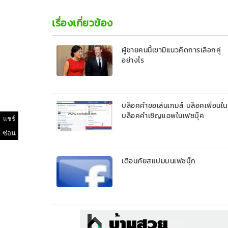
เรื่องเกี่ยวข้อง
ผู้ชายคนนี้เขามีแนวคิดการเลือกคู่
อย่างไร
บล็อคคำขอเล่นเกมส์ บล็อคเพื่อนใ
บล็อคคำเชิญแอพในเฟซบุ๊ค
แชร์
ซ่อน
เตือนภัยสแปมบนเฟซบุ๊ก