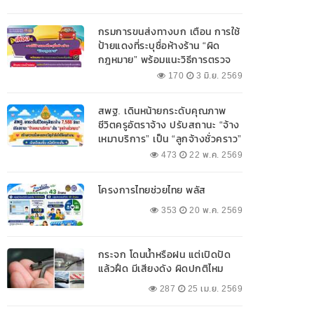
กรมการขนส่งทางบก เตือน การใช้
ป้ายแดงที่ระบุชื่อห้างร้าน “ผิด
กฎหมาย” พร้อมแนะวิธีการตรวจ
สอบป้ายแดงที่ถูกต้อง
170
3 มิ.ย. 2569
สพฐ. เดินหน้ายกระดับคุณภาพ
ชีวิตครูอัตราจ้าง ปรับสถานะ “จ้าง
เหมาบริการ” เป็น “ลูกจ้างชั่วคราว”
473
22 พ.ค. 2569
โครงการไทยช่วยไทย พลัส
353
20 พ.ค. 2569
กระจก โดนน้ำหรือฝน แต่เปิดปัด
แล้วฝืด มีเสียงดัง ผิดปกติไหม
287
25 เม.ย. 2569