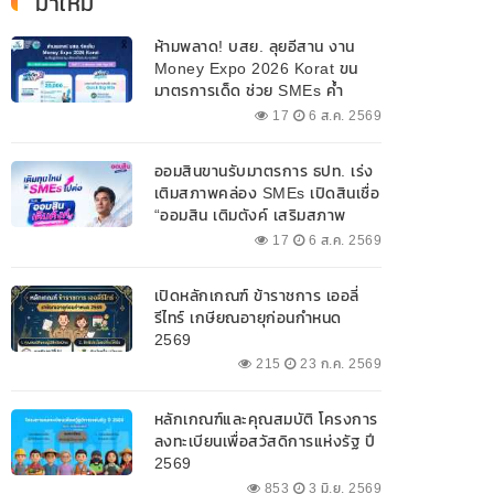
มาใหม่
ห้ามพลาด! บสย. ลุยอีสาน งาน
Money Expo 2026 Korat ขน
มาตรการเด็ด ช่วย SMEs ค้ำ
ประกันสินเชื่อ-แก้หนี้ 7-9 ส.ค. 69
17
6 ส.ค. 2569
ออมสินขานรับมาตรการ ธปท. เร่ง
เติมสภาพคล่อง SMEs เปิดสินเชื่อ
“ออมสิน เติมตังค์ เสริมสภาพ
คล่อง” วงเงินรวม 2,000
17
6 ส.ค. 2569
ลบ.สนับสนุนเงินทุนหมุนเวียน
วงเงินกู้สูงสุด 100% ของหลัก
เปิดหลักเกณฑ์ ข้าราชการ เออลี่
ประกัน ผ่อนนานสูงสุด 10 ปี
รีไทร์ เกษียณอายุก่อนกำหนด
2569
215
23 ก.ค. 2569
หลักเกณฑ์และคุณสมบัติ โครงการ
ลงทะเบียนเพื่อสวัสดิการแห่งรัฐ ปี
2569
853
3 มิ.ย. 2569