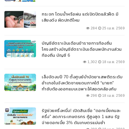
กระจก โดนน้ำหรือฝน แต่เปิดปัดแล้วฝืด มี
เสียงดัง ผิดปกติไหม
284
25 เม.ย. 2569
บัญชีอัตราเงินเดือนข้าราชการท้องถิ่น
โครงสร้างบัญชีอัตราเงินเดือนพนักงานส่วน
ท้องถิ่น บัญชี 6
1,302
18 เม.ย. 2569
เล็งจัดงบปี 70 ตั้งศูนย์บำบัดยาเสพติดระดับ
อำเภอในจังหวัดชายแดนภาคใต้ “นายก”
กำชับต้องออกแบบเฉพาะให้สอดคล้องกับ
พื้นที่
296
18 เม.ย. 2569
รัฐช่วยครึ่งหนึ่ง! เปิดสินเชื่อ “ดอกเบี้ยคนละ
ครึ่ง” ลดภาระเกษตรกร กู้สูงสุด 1 แสน รัฐ
จ่ายดอกเบี้ย 3% ดันเกษตรแม่นยำ