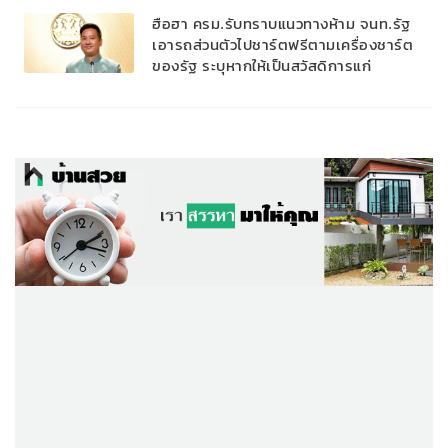
ฮือฮา ครม.รับทราบแนวทางห้าม จนท.รัฐ
เอารถส่วนตัวไปชาร์ตฟรีตามเครื่องชาร์ต
ของรัฐ ระบุหากให้เป็นสวัสดิการแก่
บุคลากร ต้องติดตั้งสถานีแยกชัดเจน