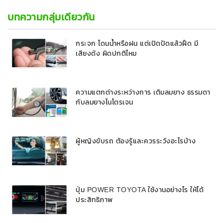
บทความกลุ่มเดียวกัน
กระจก โดนน้ำหรือฝน แต่เปิดปัดแล้วฝืด มี
เสียงดัง ผิดปกติไหม
ความแตกต่างระหว่างการ เติมลมยาง ธรรมดา
กับลมยางไนโตรเจน
ผู้หญิงขับรถ ต้องรู้และควรระวังอะไรบ้าง
ปุ่ม POWER TOYOTA ใช้งานอย่างไร ให้ได้
ประสิทธิภาพ