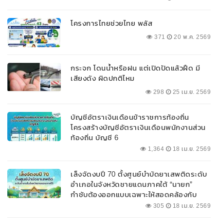
โครงการไทยช่วยไทย พลัส
371
20 พ.ค. 2569
กระจก โดนน้ำหรือฝน แต่เปิดปัดแล้วฝืด มี
เสียงดัง ผิดปกติไหม
298
25 เม.ย. 2569
บัญชีอัตราเงินเดือนข้าราชการท้องถิ่น
โครงสร้างบัญชีอัตราเงินเดือนพนักงานส่วน
ท้องถิ่น บัญชี 6
1,364
18 เม.ย. 2569
เล็งจัดงบปี 70 ตั้งศูนย์บำบัดยาเสพติดระดับ
อำเภอในจังหวัดชายแดนภาคใต้ “นายก”
กำชับต้องออกแบบเฉพาะให้สอดคล้องกับ
พื้นที่
305
18 เม.ย. 2569