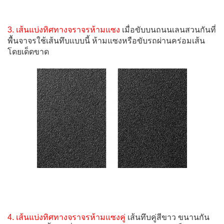
3. เส้นแบ่งทิศทางจราจรห้ามแซง
เมื่อขับบนถนนเลนสวนกันที่
พื้นจาจรใช้เส้นทึบเเบบนี้ ห้ามแซงหรือขับรถผ่านคร่อมเส้น
โดยเด็ดขาด
4. เส้นแบ่งทิศทางจราจรห้ามแซงคู่
เส้นทึบคู่สีขาว ขนานกัน