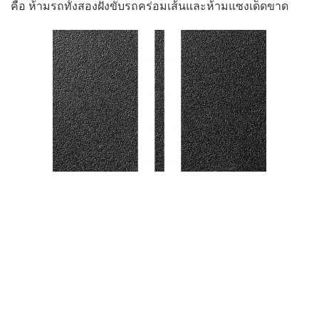
คือ ห้ามรถทั้งสองฝั่งขับรถคร่อมเส้นและห้ามแซงเด็ดขาด