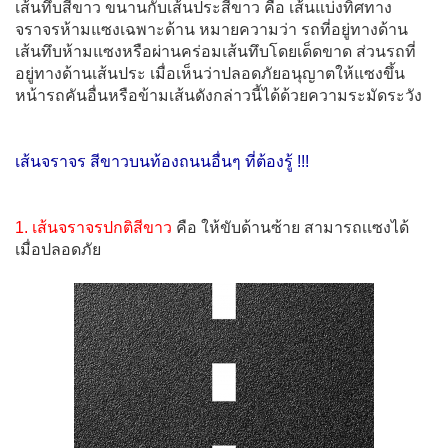
เส้นทึบสีขาว ขนานกับเส้นประสีขาว คือ เส้นแบ่งทิศทาง
จราจรห้ามแซงเฉพาะด้าน หมายความว่า รถที่อยู่ทางด้าน
เส้นทึบห้ามแซงหรือผ่านคร่อมเส้นทึบโดยเด็ดขาด ส่วนรถที่
อยู่ทางด้านเส้นประ เมื่อเห็นว่าปลอดภัยอนุญาตให้แซงขึ้น
หน้ารถคันอื่นหรือข้ามเส้นดังกล่าวนี้ได้ด้วยความระมัดระวัง
เส้นจราจร สีขาวบนท้องถนนอื่นๆ ที่ต้องรู้ !!!
1. เส้นจราจรปกติสีขาว
คือ ให้ขับด้านซ้าย สามารถเเซงได้
เมื่อปลอดภัย