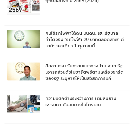
ฤกษ์ออกรถ ปี 2569 (2026)
คนใช้รถไฟฟ้าใต้ดิน บนดิน..เฮ..รัฐบาล
ทำได้จริง “รถไฟฟ้า 20 บาทตลอดสาย” ดี
เดย์ราคาเดียว 1 ตุลาคมนี้
ฮือฮา ครม.รับทราบแนวทางห้าม จนท.รัฐ
เอารถส่วนตัวไปชาร์ตฟรีตามเครื่องชาร์ต
ของรัฐ ระบุหากให้เป็นสวัสดิการแก่
บุคลากร ต้องติดตั้งสถานีแยกชัดเจน
ความแตกต่างระหว่างการ เติมลมยาง
ธรรมดา กับลมยางไนโตรเจน