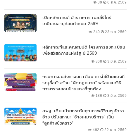
ลบ.สนับสนุนเงินทุนหมุนเวียนวงเงินกู้สูงสุด
39
6 ส.ค. 2569
100% ของหลักประกัน ผ่อนนานสูงสุด 10 ปี
เปิดหลักเกณฑ์ ข้าราชการ เออลี่รีไทร์
เกษียณอายุก่อนกำหนด 2569
240
23 ก.ค. 2569
หลักเกณฑ์และคุณสมบัติ โครงการลงทะเบียน
เพื่อสวัสดิการแห่งรัฐ ปี 2569
868
3 มิ.ย. 2569
กรมการขนส่งทางบก เตือน การใช้ป้ายแดงที่
ระบุชื่อห้างร้าน “ผิดกฎหมาย” พร้อมแนะวิธี
การตรวจสอบป้ายแดงที่ถูกต้อง
186
3 มิ.ย. 2569
สพฐ. เดินหน้ายกระดับคุณภาพชีวิตครูอัตรา
จ้าง ปรับสถานะ “จ้างเหมาบริการ” เป็น
“ลูกจ้างชั่วคราว”
492
22 พ.ค. 2569