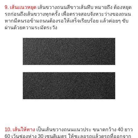
9. เส้นเเนวหยุด
เส้นขวางถนนสีขาวเส้นทึบ หมายถึง ต้องหยุด
รถก่อนถึงเส้นขวางทุกครั้ง เพื่อตรวจสอบจังหวะว่างของถนน
หากมีคนรอข้ามถนนต้องรอให้เสร็จเรียบร้อย เเล้วค่อยๆ ขับ
ผ่านด้วยความระมัดระวัง
10. เส้นให้ทาง
เป็นเส้นขวางถนนเเนวประ ขนาดกว้าง 40 ยาว
60 เว้นช่องห่าง 30 เซนติเมตร ให้ชะลอรถเเล้วดูรถที่ออกจาก