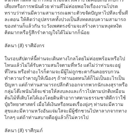
เสี่ยงหรือการพนันด้วย ท่านที่ไม่ค่อยพอใจเรื่องงานโปรด
ทราบว่าท่านมีความสามารถเฉพาะตัวขจัดปัญหาไปทีละขั้นที
ละตอน ให้คิดว่าอุปสรรคทั้งปวงเป็นสิ่งทดสอบความสามารถ
ของท่านก็แล้วกัน ระวังเพศตรงข้ามจะสร้างความหงุดหงิด
คิดมากหรือรู้สึกรำคาญใจได้ไม่มากก็น้อย
ลัคนา (ลั) ราศีมังกร
ในรอบสัปดาห์นี้ท่านจะเดินทางไกลโดยไม่ค่อยพร้อมหรือไป
ไหนแล้วไม่ได้รับความสนใจตามที่หวัง แต่ไม่ว่าท่านจะอยู่
ที่ไหน หรือทำอะไรก็ตามจะมีผู้ไม่ถูกชะตากันคอยรบกวน
ทำความรำคาญให้เนืองๆ ถ้าท่านอดทนได้ก็ไม่เป็นอะไรเป็น
ปัญหา แต่ถ้าท่านสามารถปลีกตัวออกจากพวกนักเลงสุราหรือ
กลุ่มโต๊ะพนันได้จะช่วยให้สงบลงและก้าวไปตามปกติเหมือน
ต้นไม้ที่เติบโตได้เองโดยดินฟ้าอากาศตามธรรมชาติดีกว่าใช้
ปุ๋ยวิทยาศาสตร์ เมื่อได้เงินหรือหมดเรื่องยุ่งๆ ท่านจะมีความ
สุขและมีความหวังอันแจ่มใสจะมีผู้ชักชวนไปหาลาภจากทาง
ไกลๆ แต่ถ้าท่านสบายดีอยู่แล้วก็ไม่ควรไป
ลัคนา (ลั) ราศีกุมภ์