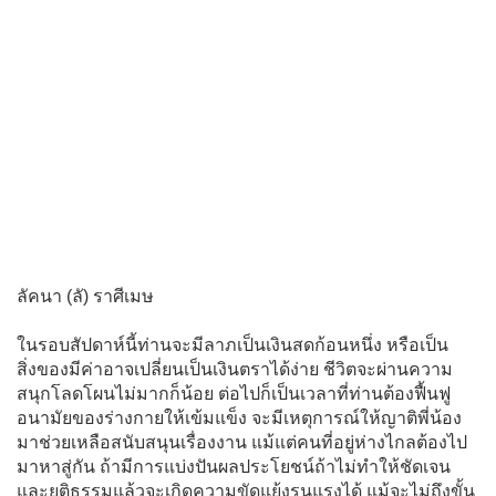
ลัคนา (ลั) ราศีเมษ
ในรอบสัปดาห์นี้ท่านจะมีลาภเป็นเงินสดก้อนหนึ่ง หรือเป็น
สิ่งของมีค่าอาจเปลี่ยนเป็นเงินตราได้ง่าย ชีวิตจะผ่านความ
สนุกโลดโผนไม่มากก็น้อย ต่อไปก็เป็นเวลาที่ท่านต้องฟื้นฟู
อนามัยของร่างกายให้เข้มแข็ง จะมีเหตุการณ์ให้ญาติพี่น้อง
มาช่วยเหลือสนับสนุนเรื่องงาน แม้แต่คนที่อยู่ห่างไกลต้องไป
มาหาสู่กัน ถ้ามีการแบ่งปันผลประโยชน์ถ้าไม่ทำให้ชัดเจน
และยุติธรรมแล้วจะเกิดความขัดแย้งรุนแรงได้ แม้จะไม่ถึงขั้น