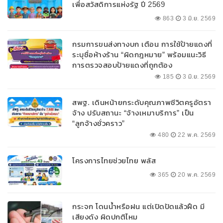
เพื่อสวัสดิการแห่งรัฐ ปี 2569
863
3 มิ.ย. 2569
กรมการขนส่งทางบก เตือน การใช้ป้ายแดงที่
ระบุชื่อห้างร้าน “ผิดกฎหมาย” พร้อมแนะวิธี
การตรวจสอบป้ายแดงที่ถูกต้อง
185
3 มิ.ย. 2569
สพฐ. เดินหน้ายกระดับคุณภาพชีวิตครูอัตรา
จ้าง ปรับสถานะ “จ้างเหมาบริการ” เป็น
“ลูกจ้างชั่วคราว”
480
22 พ.ค. 2569
โครงการไทยช่วยไทย พลัส
365
20 พ.ค. 2569
กระจก โดนน้ำหรือฝน แต่เปิดปัดแล้วฝืด มี
เสียงดัง ผิดปกติไหม