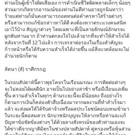
ท่านเป็นผู้เข้าใจผิดเสียเอง การดำเนินชีวิตผิดพลาดเล็กๆ น้อยๆ
ส่วนมากเกิดจากอารมณ์ของท่านไม่ดีท่านอาจถูกนินทาว่า
ร้ายแต่ท่านก็มั่นคงสามารถอดทนต่อคำครหาใส่ร้ายต่างๆ
หรือสามารถแก้ข้อกล่าวหาได้ดี คงต้องหวาดระแวงคนสนิท
เอาไว้บ้าง สัญญาต่างๆ โดยเฉพาะที่เป็นลายลักษณ์อักษรจะ
ผูกพันท่านมาก ถ้าท่านตกลงใจไปแล้วยากที่จะทำให้สำเร็จได้
หลังจากวันที่ 12 ไปแล้ว การเจรจาต่อรองในเรื่องสำคัญจะ
ก้าวหน้าหรือได้รับความสำเร็จได้ง่ายขึ้น แม้สิ่งแวดล้อมจะไม่
อำนวยนักก็ตาม
ลัคนา (ลั) ราศีกรกฎ
ในรอบสัปดาห์นี้ดาวพุธโคจรในเรือนมรณะ การติดต่อต่างๆ
จะไม่คอยได้ผลดีนัก อาจเป็นไปอย่างล่าช้า หรือมีเงื่อนแง่เพิ่ม
ขึ้น ความสำเร็จในทุกๆ ด้านระยะนี้จะมีน้อยลง ถึงอย่างไร
ก็ตามการเงินก็คล่องตัวสืบเนื่องมาจากผลงานที่ทำสำเร็จมา
แล้ว จะส่งผลให้ได้รับค่าจ้างหรือผลประโยชน์ตอบแทนเข้ามา
ในระยะนี้พอสมควร นักบวชนักบุญจะให้ลาภหรือท่านจะแก้
ปัญหาข้อขัดข้องต่างๆ ได้ด้วยลางสังหรณ์ของตัวท่านเองจะ
ได้ข่าวดีจากญาติมิตรในช่วงปลายสัปดาห์ คู่ครองหรือหุ้นส่วน