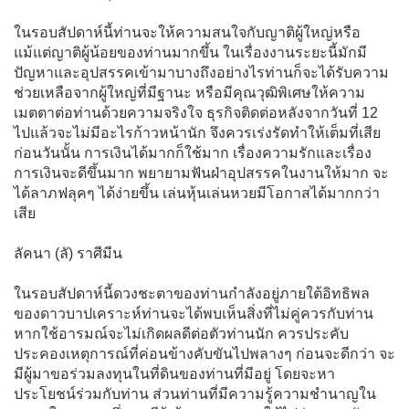
ในรอบสัปดาห์นี้ท่านจะให้ความสนใจกับญาติผู้ใหญ่หรือ
แม้แต่ญาติผู้น้อยของท่านมากขึ้น ในเรื่องงานระยะนี้มักมี
ปัญหาและอุปสรรคเข้ามาบางถึงอย่างไรท่านก็จะได้รับความ
ช่วยเหลือจากผู้ใหญ่ที่มีฐานะ หรือมีคุณวุฒิพิเศษให้ความ
เมตตาต่อท่านด้วยความจริงใจ ธุรกิจติดต่อหลังจากวันที่ 12
ไปแล้วจะไม่มีอะไรก้าวหน้านัก จึงควรเร่งรัดทำให้เต็มที่เสีย
ก่อนวันนั้น การเงินได้มากก็ใช้มาก เรื่องความรักและเรื่อง
การเงินจะดีขึ้นมาก พยายามฟันฝ่าอุปสรรคในงานให้มาก จะ
ได้ลาภฟลุคๆ ได้ง่ายขึ้น เล่นหุ้นเล่นหวยมีโอกาสได้มากกว่า
เสีย
ลัคนา (ลั) ราศีมีน
ในรอบสัปดาห์นี้ดวงชะตาของท่านกำลังอยู่ภายใต้อิทธิพล
ของดาวบาปเคราะห์ท่านจะได้พบเห็นสิ่งที่ไม่คู่ควรกับท่าน
หากใช้อารมณ์จะไม่เกิดผลดีต่อตัวท่านนัก ควรประคับ
ประคองเหตุการณ์ที่ค่อนข้างคับขันไปพลางๆ ก่อนจะดีกว่า จะ
มีผู้มาขอร่วมลงทุนในที่ดินของท่านที่มีอยู่ โดยจะหา
ประโยชน์ร่วมกับท่าน ส่วนท่านที่มีความรู้ความชำนาญใน