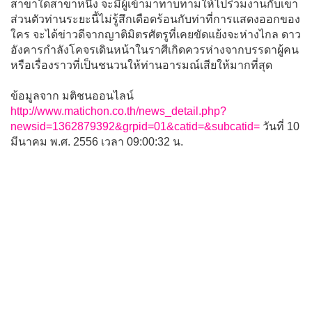
สาขาใดสาขาหนึ่ง จะมีผู้เข้ามาทาบทามให้ไปร่วมงานกับเขา
ส่วนตัวท่านระยะนี้ไม่รู้สึกเดือดร้อนกับท่าที่การแสดงออกของ
ใคร จะได้ข่าวดีจากญาติมิตรศัตรูที่เคยขัดแย้งจะห่างไกล ดาว
อังคารกำลังโคจรเดินหน้าในราศีเกิดควรห่างจากบรรดาผู้คน
หรือเรื่องราวที่เป็นชนวนให้ท่านอารมณ์เสียให้มากที่สุด
ข้อมูลจาก มติชนออนไลน์
http://www.matichon.co.th/news_detail.php?
newsid=1362879392&grpid=01&catid=&subcatid=
วันที่ 10
มีนาคม พ.ศ. 2556 เวลา 09:00:32 น.