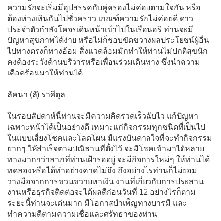
ความรักจะเริ่มมีอุปสรรคกับคู่ครองไม่ค่อยตามใจกัน หรือ
ต้องห่างเหินกันไปชั่วคราว เกณฑ์ความรักไม่ค่อยดี ดาว
ประจำตัวกำลังโคจรเดินหน้าเข้าไปในเรือนอริ ท่านจะมี
ปัญหาสุขภาพได้ง่าย หรือไม่ก็ชอบขัดขวางผลประโยชน์ผู้อื่น
ไปทางตรงก็ทางอ้อม สิ่งแวดล้อมมักทำให้ท่านไม่ปกติสุขนัก
คงต้องระวังด้านบริวารหรือเพื่อนร่วมเดินทาง ซึ่งนำความ
เดือดร้อนมาให้ท่านได้
ลัคนา (ลั) ราศีตุล
ในรอบสัปดาห์นี้ท่านจะมีความคิดรวดเร็วฉับไว แก้ปัญหา
เฉพาะหน้าได้เป็นอย่างดี เหมาะแก่กิจกรรมทุกชนิดที่เป็นไป
ในแบบเสี่ยงโชคและโลดโผน มีแรงบันดาลใจที่จะทำกิจกรรม
ยากๆ ให้สำเร็จตามปณิธานที่ตั้งไว้ จะมีโชคเข้ามาได้หลาย
ทางมากกว่าลาภที่ท่านเฝ้ารออยู่ จะมีกิจการใหม่ๆ ให้ท่านได้
ทดลองหรือได้ทำอย่างคาดไม่ถึง ถึงอย่างไรท่านก็ไม่ยอม
วางมือจากการขวนขวายหาเงิน งานที่เกี่ยวกับการประสาน
งานหรือธุรกิจติดต่อจะได้ผลดีก่อนวันที่ 12 อย่างไรก็ตาม
ระยะนี้ท่านจะเด่นมาก มีโอกาสบำเพ็ญทางบารมี และ
ทำความดีตามความเชื่อและศรัทธาของท่าน