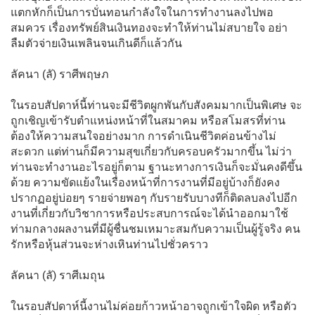
แตกหักก็เป็นการบั่นทอนกำลังใจในการทำงานลงไปพอ
สมควร เรื่องทรัพย์สินเงินทองจะทำให้ท่านไม่สบายใจ อย่า
ลืมตัวจ่ายเงินเพลินจนเกินดีก็แล้วกัน
ลัคนา (ลั) ราศีพฤษภ
ในรอบสัปดาห์นี้ท่านจะมีชีวิตผูกพันกับสังคมมากเป็นพิเศษ จะ
ถูกเชิญเข้ารับตำแหน่งหน้าที่ในสมาคม หรือสโมสรที่ท่าน
ต้องให้ความสนใจอย่างมาก การดำเนินชีวิตค่อนข้างไม่
สะดวก แต่ท่านก็มีความสุขเกี่ยวกับครอบครัวมากขึ้น ไม่ว่า
ท่านจะทำงานอะไรอยู่ก็ตาม ฐานะทางการเงินก็จะมั่นคงดีขึ้น
ด้วย ความขัดแย้งในเรื่องหน้าที่การงานที่มีอยู่บ้างก็ยังคง
ปรากฏอยู่บ่อยๆ รายจ่ายพอๆ กับรายรับบางทีก็ติดลบลงไปอีก
งานที่เกี่ยวกับวิชาการหรือประสบการณ์จะได้นำออกมาใช้
ท่ามกลางผลงานที่มีผู้ชื่นชมเหมาะสมกับความเป็นผู้รู้จริง คน
รักหรือหุ้นส่วนจะห่างเหินท่านไปชั่วคราว
ลัคนา (ลั) ราศีเมถุน
ในรอบสัปดาห์นี้งานไม่ค่อยก้าวหน้าอาจถูกเข้าใจผิด หรือตัว