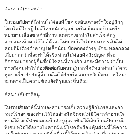
ลัคนา (ลั) ราศีพิจิก
ในรอบสัปดาห์นี้ท่านไม่ค่อยมีโชค จะอับเฉาเศร้าใจอยู่ลึกๆ
โดยไม่มีใครรู้ ไม่มีใครสนับสนุนส่งเสริม มีแต่ต่อต้านหรือ
พยายามเลื่อยขาเก้าอี้ท่าน แต่พวกเขาทำไม่สำเร็จ ศัตรู
แอบแฝงเข้ามาได้ใกล้ตัวแต่ไม่นานก็เจ๊งไปหมด การเงินไม่
ค่อยดีมีเรื่องรำคาญใจเล็กน้อย ข้อตกลงต่างๆ มักจะหลอกลวง
เสียมากกว่าที่จะทำได้จริง ท่านไม่ค่อยคิดถึงปัญหาที่จะ
ติดตามมาจากผู้อื่นซึ่งมิใช่คนที่ท่านรัก แต่จะมีความจำเป็น
ทางสังคมทำให้ต้องติดต่อกับคนหมู่มากที่ศรัทธาท่าน ไม่ควร
พูดจาเรื่องรักกับผู้ที่ท่านไม่ได้รักจริง และระวังมิตรภาพใหม่ๆ
จะกลายเป็นความขัดแย้งที่รุนแรงขึ้นด้วย
ลัคนา (ลั) ราศีธนู
ในรอบสัปดาห์นี้ท่านจะสามารถเก็บความรู้สึกโกรธและอา
รมณ์ร้ายๆ ของท่านไว้ได้อย่างมิดชิดจนไม่มีใครกล้าอ่านใจ
ท่านได้ จะมีชัยชนะเหนือศัตรูคู่แข่งขัน ได้เงินก้อนเป็นกรณี
พิเศษ หรือได้อย่างไม่คาดฝัน มีโชคดีพร้อมหุ้นส่วนที่ให้ความ
สนใจท่านหลาย การที่ย้ำเรื่องนี้ไว้เพราะไม่ค่อยเกี่ยวกับการ