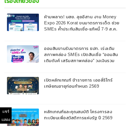
เรื่องเกี่ยวข้อง
ห้ามพลาด! บสย. ลุยอีสาน งาน Money
Expo 2026 Korat ขนมาตรการเด็ด ช่วย
SMEs ค้ำประกันสินเชื่อ-แก้หนี้ 7-9 ส.ค.
69
ออมสินขานรับมาตรการ ธปท. เร่งเติม
สภาพคล่อง SMEs เปิดสินเชื่อ “ออมสิน
เติมตังค์ เสริมสภาพคล่อง” วงเงินรวม
2,000 ลบ.สนับสนุนเงินทุนหมุนเวียนวงเงิน
กู้สูงสุด 100% ของหลักประกัน ผ่อนนาน
สูงสุด 10 ปี
เปิดหลักเกณฑ์ ข้าราชการ เออลี่รีไทร์
เกษียณอายุก่อนกำหนด 2569
หลักเกณฑ์และคุณสมบัติ โครงการลง
แชร์
ทะเบียนเพื่อสวัสดิการแห่งรัฐ ปี 2569
แสดง