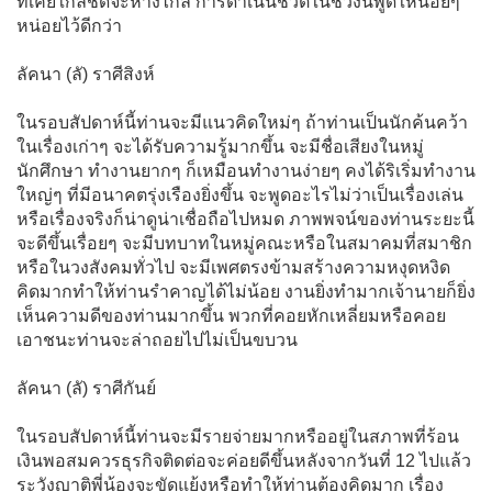
ที่เคยใกล้ชิดจะห่างไกล การดำเนินชีวิตในช่วงนี้พูดให้น้อยๆ
หน่อยไว้ดีกว่า
ลัคนา (ลั) ราศีสิงห์
ในรอบสัปดาห์นี้ท่านจะมีแนวคิดใหม่ๆ ถ้าท่านเป็นนักค้นคว้า
ในเรื่องเก่าๆ จะได้รับความรู้มากขึ้น จะมีชื่อเสียงในหมู่
นักศึกษา ทำงานยากๆ ก็เหมือนทำงานง่ายๆ คงได้ริเริ่มทำงาน
ใหญ่ๆ ที่มีอนาคตรุ่งเรืองยิ่งขึ้น จะพูดอะไรไม่ว่าเป็นเรื่องเล่น
หรือเรื่องจริงก็น่าดูน่าเชื่อถือไปหมด ภาพพจน์ของท่านระยะนี้
จะดีขึ้นเรื่อยๆ จะมีบทบาทในหมู่คณะหรือในสมาคมที่สมาชิก
หรือในวงสังคมทั่วไป จะมีเพศตรงข้ามสร้างความหงุดหงิด
คิดมากทำให้ท่านรำคาญได้ไม่น้อย งานยิ่งทำมากเจ้านายก็ยิ่ง
เห็นความดีของท่านมากขึ้น พวกที่คอยหักเหลี่ยมหรือคอย
เอาชนะท่านจะล่าถอยไปไม่เป็นขบวน
ลัคนา (ลั) ราศีกันย์
ในรอบสัปดาห์นี้ท่านจะมีรายจ่ายมากหรืออยู่ในสภาพที่ร้อน
เงินพอสมควรธุรกิจติดต่อจะค่อยดีขึ้นหลังจากวันที่ 12 ไปแล้ว
ระวังญาติพี่น้องจะขัดแย้งหรือทำให้ท่านต้องคิดมาก เรื่อง