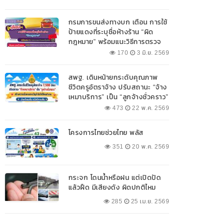
กรมการขนส่งทางบก เตือน การใช้
ป้ายแดงที่ระบุชื่อห้างร้าน “ผิด
กฎหมาย” พร้อมแนะวิธีการตรวจ
สอบป้ายแดงที่ถูกต้อง
170
3 มิ.ย. 2569
สพฐ. เดินหน้ายกระดับคุณภาพ
ชีวิตครูอัตราจ้าง ปรับสถานะ “จ้าง
เหมาบริการ” เป็น “ลูกจ้างชั่วคราว”
473
22 พ.ค. 2569
โครงการไทยช่วยไทย พลัส
351
20 พ.ค. 2569
กระจก โดนน้ำหรือฝน แต่เปิดปัด
แล้วฝืด มีเสียงดัง ผิดปกติไหม
285
25 เม.ย. 2569