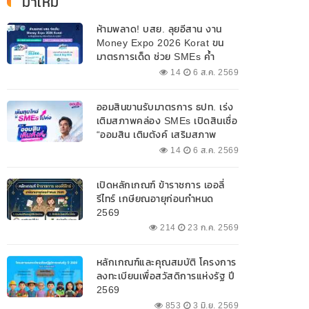
มาใหม่
ห้ามพลาด! บสย. ลุยอีสาน งาน
Money Expo 2026 Korat ขน
มาตรการเด็ด ช่วย SMEs ค้ำ
ประกันสินเชื่อ-แก้หนี้ 7-9 ส.ค. 69
14
6 ส.ค. 2569
ออมสินขานรับมาตรการ ธปท. เร่ง
เติมสภาพคล่อง SMEs เปิดสินเชื่อ
“ออมสิน เติมตังค์ เสริมสภาพ
คล่อง” วงเงินรวม 2,000
14
6 ส.ค. 2569
ลบ.สนับสนุนเงินทุนหมุนเวียน
วงเงินกู้สูงสุด 100% ของหลัก
เปิดหลักเกณฑ์ ข้าราชการ เออลี่
ประกัน ผ่อนนานสูงสุด 10 ปี
รีไทร์ เกษียณอายุก่อนกำหนด
2569
214
23 ก.ค. 2569
หลักเกณฑ์และคุณสมบัติ โครงการ
ลงทะเบียนเพื่อสวัสดิการแห่งรัฐ ปี
2569
853
3 มิ.ย. 2569