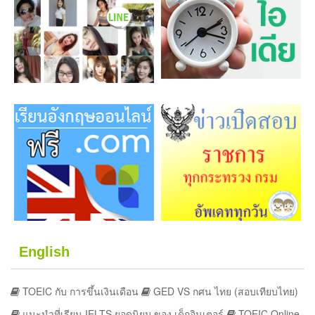
English
TOEIC กับ การขึ้นเงินเดือน
GED VS กศน ไทย (สอบเทียบไทย)
แนะนำที่เรียน IELTS ยอดนิยม ของ เด็กอินเตอร์
TOEIC Online