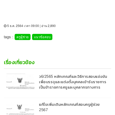
5 ธ.ค. 2564 เวลา 09:00 | อ่าน 2,890
tags :
ครูผู้ช่วย
แนวข้อสอบ
เรื่องเกี่ยวข้อง
ว6/2565 หลักเกณฑ์และวิธีการสอบแข่งขัน
เพื่อบรรจุและแต่งตั้งบุคคลเข้ารับราชการ
เป็นข้าราชการครูและบุคลากรทางการ
ศึกษา ตำแหน่งบุคลากรทางการศึกษาอื่น
ตามมาตรา ๓๘ ค. (๒) ในโรงเรียนวิทยา
ศาสตร์จุฬาภรณราชวิทยาลัย สังกัด
แก้ไขเพิ่มเติมหลักเกณฑ์สอบครูผู้ช่วย
สำนักงานคณะกรรมการการศึกษาขั้นพื้น
2567
ฐาน