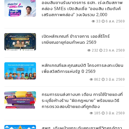
ออมสินขานรับมาตรการ ธปท. เร่งเติมสภาพ
คล่อง SMEs เปิดสินเชื่อ “ออมสิน เติมตังค์
เสริมสภาพคล่อง” วงเงินรวม 2,000
ลบ.สนับสนุนเงินทุนหมุนเวียนวงเงินกู้สูงสุด
33
6 ส.ค. 2569
100% ของหลักประกัน ผ่อนนานสูงสุด 10 ปี
เปิดหลักเกณฑ์ ข้าราชการ เออลี่รีไทร์
เกษียณอายุก่อนกำหนด 2569
232
23 ก.ค. 2569
หลักเกณฑ์และคุณสมบัติ โครงการลงทะเบียน
เพื่อสวัสดิการแห่งรัฐ ปี 2569
862
3 มิ.ย. 2569
กรมการขนส่งทางบก เตือน การใช้ป้ายแดงที่
ระบุชื่อห้างร้าน “ผิดกฎหมาย” พร้อมแนะวิธี
การตรวจสอบป้ายแดงที่ถูกต้อง
185
3 มิ.ย. 2569
สพฐ. เดินหน้ายกระดับคุณภาพชีวิตครูอัตรา