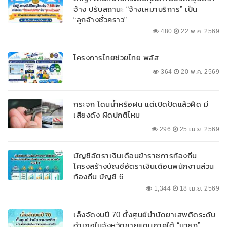
จ้าง ปรับสถานะ “จ้างเหมาบริการ” เป็น
“ลูกจ้างชั่วคราว”
480
22 พ.ค. 2569
โครงการไทยช่วยไทย พลัส
364
20 พ.ค. 2569
กระจก โดนน้ำหรือฝน แต่เปิดปัดแล้วฝืด มี
เสียงดัง ผิดปกติไหม
296
25 เม.ย. 2569
บัญชีอัตราเงินเดือนข้าราชการท้องถิ่น
โครงสร้างบัญชีอัตราเงินเดือนพนักงานส่วน
ท้องถิ่น บัญชี 6
1,344
18 เม.ย. 2569
เล็งจัดงบปี 70 ตั้งศูนย์บำบัดยาเสพติดระดับ
อำเภอในจังหวัดชายแดนภาคใต้ “นายก”