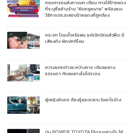
กรมการขนส่งทางบก เตือน การใช้ป้ายแดง
ที่ระบุชื่อห้างร้าน “ผิดกฎหมาย” พร้อมแนะ
วิธีการตรวจสอบป้ายแดงที่ถูกต้อง
กระจก โดนน้ำหรือฝน แต่เปิดปัดแล้วฝืด มี
เสียงดัง ผิดปกติไหม
ความแตกต่างระหว่างการ เติมลมยาง
ธรรมดา กับลมยางไนโตรเจน
ผู้หญิงขับรถ ต้องรู้และควรระวังอะไรบ้าง
ปุ่ม POWER TOYOTA ใช้งานอย่างไร ให้