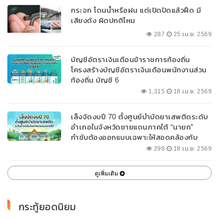
กระจก โดนน้ำหรือฝน แต่เปิดปัดแล้วฝืด มี
เสียงดัง ผิดปกติไหม
287
25 เม.ย. 2569
บัญชีอัตราเงินเดือนข้าราชการท้องถิ่น
โครงสร้างบัญชีอัตราเงินเดือนพนักงานส่วน
ท้องถิ่น บัญชี 6
1,315
18 เม.ย. 2569
เล็งจัดงบปี 70 ตั้งศูนย์บำบัดยาเสพติดระดับ
อำเภอในจังหวัดชายแดนภาคใต้ “นายก”
กำชับต้องออกแบบเฉพาะให้สอดคล้องกับ
พื้นที่
298
18 เม.ย. 2569
ดูเพิ่มเติม
กระทู้ยอดนิยม