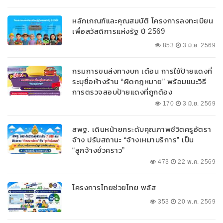
หลักเกณฑ์และคุณสมบัติ โครงการลงทะเบียน
เพื่อสวัสดิการแห่งรัฐ ปี 2569
853
3 มิ.ย. 2569
กรมการขนส่งทางบก เตือน การใช้ป้ายแดงที่
ระบุชื่อห้างร้าน “ผิดกฎหมาย” พร้อมแนะวิธี
การตรวจสอบป้ายแดงที่ถูกต้อง
170
3 มิ.ย. 2569
สพฐ. เดินหน้ายกระดับคุณภาพชีวิตครูอัตรา
จ้าง ปรับสถานะ “จ้างเหมาบริการ” เป็น
“ลูกจ้างชั่วคราว”
473
22 พ.ค. 2569
โครงการไทยช่วยไทย พลัส
353
20 พ.ค. 2569