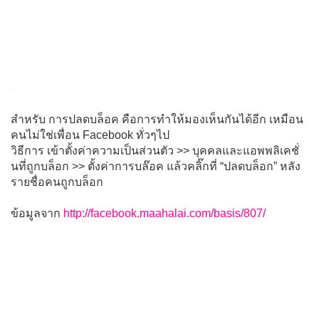
สำหรับ การปลดบล็อค คือการทำให้มองเห็นกันได้อีก เหมือน
คนไม่ใช่เพื่อน Facebook ทั่วๆไป
วิธีการ เข้าตั้งค่าความเป็นส่วนตัว >> บุคคลและแอพพลิเคชั่
นที่ถูกบล็อก >> ตั้งค่าการบล๊อค แล้วคลิ๊กที่ “ปลดบล็อก” หลัง
รายชื่อคนถูกบล็อก
ข้อมูลจาก
http://facebook.maahalai.com/basis/807/