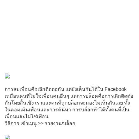
การลบเพื่อนคือเลิกติดต่อกัน แต่ยังเห็นกันได้ใน Facebook
เหมือนคนที่ไม่ใช่เพื่อนคนอื่นๆ แต่การบล็อคคือการเลิกติดต่อ
กันโดยสิ้นเชิง เราและคนที่ถูกบล็อกจะมองไม่เห็นกันเลย ทั้ง
ในคอมเม้นเพื่อนและการค้นหา การบล็อกทำได้ทั้งคนที่เป็น
เพื่อนและไม่ใช่เพื่อน
วิธีการ เข้าเมนู >> รายงาน/บล็อก