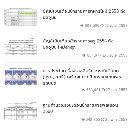
บัญชีเงินเดือนข้าราชการทหารใหม่ 2558 ถึง
ปัจจุบัน
897,565
27 เม.ย. 2558
บัญชีเงินเดือนข้าราชการครู 2558 ถึง
ปัจจุบัน ใหม่ล่าสุด
854,677
6 เม.ย. 2558
การประดับเครื่องราชอิสริยาภรณ์เต็มยศ
(บุรุษ, สตรี) เครื่องหมายอินทรธนูและแพร
แถบย่อ
663,651
27 ก.ค. 2557
ฐานคำนวณเงินเดือนข้าราชการพลเรือน
2560
643,865
25 พ.ค. 2558