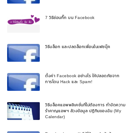
7 วิธีซ่อนกิ๊ก บน Facebook
วิธีบล็อก และปลดล็อกเพื่อนในเฟซบุ๊ค
ตั้งค่า Facebook อย่างไร ให้ปลอดภัยจาก
การโดน Hack และ Spam!
วิธีบล็อคแอพพลิเคชั่นที่ไม่ต้องการ กำจัดความ
รำคาญแอพฯ ล้วงข้อมูล ปฏิทินของฉัน (My
Calendar)