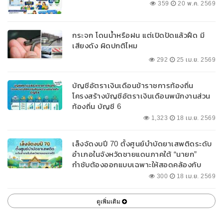
359
20 พ.ค. 2569
กระจก โดนน้ำหรือฝน แต่เปิดปัดแล้วฝืด มี
เสียงดัง ผิดปกติไหม
292
25 เม.ย. 2569
บัญชีอัตราเงินเดือนข้าราชการท้องถิ่น
โครงสร้างบัญชีอัตราเงินเดือนพนักงานส่วน
ท้องถิ่น บัญชี 6
1,323
18 เม.ย. 2569
เล็งจัดงบปี 70 ตั้งศูนย์บำบัดยาเสพติดระดับ
อำเภอในจังหวัดชายแดนภาคใต้ “นายก”
กำชับต้องออกแบบเฉพาะให้สอดคล้องกับ
พื้นที่
300
18 เม.ย. 2569
ดูเพิ่มเติม