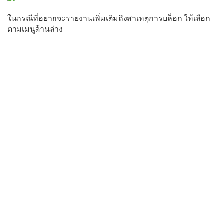
ในกรณีที่อยากจะรายงานเพิ่มเติมถึงสาเหตุการบล็อก ให้เลือก
ตามเมนูด้านล่าง