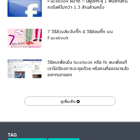
Facebook ผงาด !! มีผู้ใช้ทะลุ 1 พันล้านคน,
กดไลค์ไปกว่า 1.3 ล้านล้านครั้ง
7 วิธีล้วงลับจับกิ๊ก & วิธีซ่อนกิ๊ก บน
Facebook
วิธีลบเพื่อนใน facebook หรือ fb ลบเพื่อนที่
เราไม่ต้องการจะคุยด้วย หรือคนที่แอดมาแล้ว
อยากเอาออก
ดูเพิ่มเติม
TAG