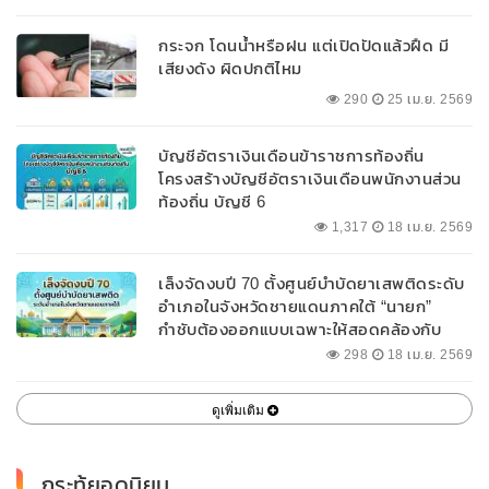
กระจก โดนน้ำหรือฝน แต่เปิดปัดแล้วฝืด มี
เสียงดัง ผิดปกติไหม
290
25 เม.ย. 2569
บัญชีอัตราเงินเดือนข้าราชการท้องถิ่น
โครงสร้างบัญชีอัตราเงินเดือนพนักงานส่วน
ท้องถิ่น บัญชี 6
1,317
18 เม.ย. 2569
เล็งจัดงบปี 70 ตั้งศูนย์บำบัดยาเสพติดระดับ
อำเภอในจังหวัดชายแดนภาคใต้ “นายก”
กำชับต้องออกแบบเฉพาะให้สอดคล้องกับ
พื้นที่
298
18 เม.ย. 2569
ดูเพิ่มเติม
กระทู้ยอดนิยม