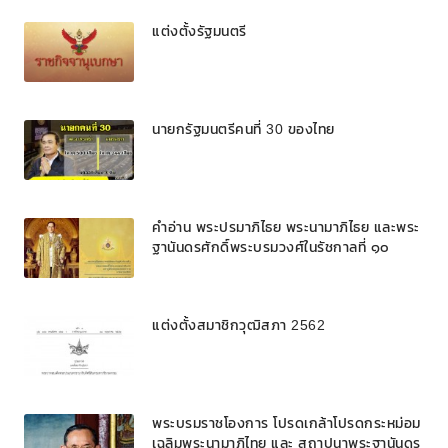
แต่งตั้งรัฐมนตรี
นายกรัฐมนตรีคนที่ 30 ของไทย
คำอ่าน พระปรมาภิไธย พระนามาภิไธย และพระ
ฐานันดรศักดิ์พระบรมวงศ์ในรัชกาลที่ ๑๐
แต่งตั้งสมาชิกวุฒิสภา 2562
พระบรมราชโองการ โปรดเกล้าโปรดกระหม่อม
เฉลิมพระนามาภิไทย และ สถาปนาพระฐานันดร