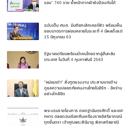
รอน” 740 ราย ย้ำหน้ากากผ้ายังป้องกันได้
ฉบับเต็ม ศบค. มีมติยกเลิกเคอร์ฟิว พร้อมเห็น
ชอบมาตรการผ่อนคลายในระยะที่ 4 มีผลตั้งแต่
15 มิถุนายน 63
รัฐบาลเตรียมพร้อมนำคนไทยจากอู่ฮั่นกลับ
ประเทศ ในวันที่ 4 กุมภาพันธ์ 2563
"หม่อมเต่า" สั่งทูตแรงงาน ประสานนายจ้าง
ดูแลความปลอดภัยคนงานไทยในอิรัก - อิหร่าน
อย่างใกล้ชิด
พระบรมราชโองการ ถอดฐานันดรศักดิ์ และยศ
ทหาร ตลอดจนเรียกคืนเครื่องราชอิสริยาภรณ์
ทุกชั้นตรา เจ้าคุณพระสินีนาฏ พิลาสกัลยาณี