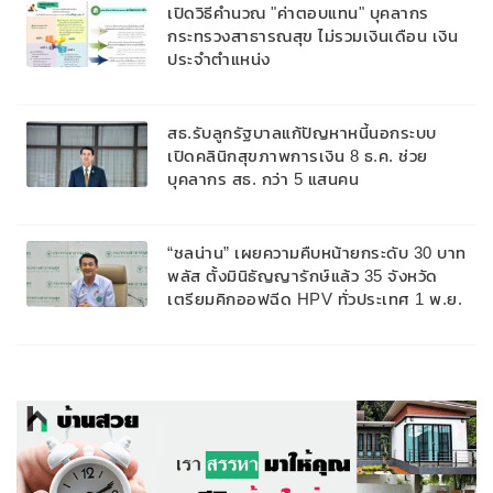
เปิดวิธีคำนวณ "ค่าตอบแทน" บุคลากร
กระทรวงสาธารณสุข ไม่รวมเงินเดือน เงิน
ประจำตำแหน่ง
สธ.รับลูกรัฐบาลแก้ปัญหาหนี้นอกระบบ
เปิดคลินิกสุขภาพการเงิน 8 ธ.ค. ช่วย
บุคลากร สธ. กว่า 5 แสนคน
“ชลน่าน” เผยความคืบหน้ายกระดับ 30 บาท
พลัส ตั้งมินิธัญญารักษ์แล้ว 35 จังหวัด
เตรียมคิกออฟฉีด HPV ทั่วประเทศ 1 พ.ย.