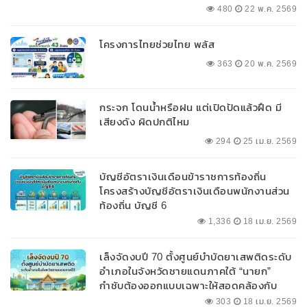
480
22 พ.ค. 2569
โครงการไทยช่วยไทย พลัส
363
20 พ.ค. 2569
กระจก โดนน้ำหรือฝน แต่เปิดปัดแล้วฝืด มี
เสียงดัง ผิดปกติไหม
294
25 เม.ย. 2569
บัญชีอัตราเงินเดือนข้าราชการท้องถิ่น
โครงสร้างบัญชีอัตราเงินเดือนพนักงานส่วน
ท้องถิ่น บัญชี 6
1,336
18 เม.ย. 2569
เล็งจัดงบปี 70 ตั้งศูนย์บำบัดยาเสพติดระดับ
อำเภอในจังหวัดชายแดนภาคใต้ “นายก”
กำชับต้องออกแบบเฉพาะให้สอดคล้องกับ
พื้นที่
303
18 เม.ย. 2569