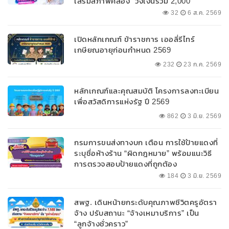
เสริมสภาพคล่อง” วงเงินรวม 2,000
ลบ.สนับสนุนเงินทุนหมุนเวียนวงเงินกู้สูงสุด
32
6 ส.ค. 2569
100% ของหลักประกัน ผ่อนนานสูงสุด 10 ปี
เปิดหลักเกณฑ์ ข้าราชการ เออลี่รีไทร์
เกษียณอายุก่อนกำหนด 2569
232
23 ก.ค. 2569
หลักเกณฑ์และคุณสมบัติ โครงการลงทะเบียน
เพื่อสวัสดิการแห่งรัฐ ปี 2569
862
3 มิ.ย. 2569
กรมการขนส่งทางบก เตือน การใช้ป้ายแดงที่
ระบุชื่อห้างร้าน “ผิดกฎหมาย” พร้อมแนะวิธี
การตรวจสอบป้ายแดงที่ถูกต้อง
184
3 มิ.ย. 2569
สพฐ. เดินหน้ายกระดับคุณภาพชีวิตครูอัตรา
จ้าง ปรับสถานะ “จ้างเหมาบริการ” เป็น
“ลูกจ้างชั่วคราว”