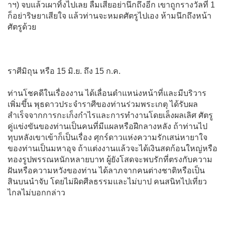
าฯ) จบแล้วเผาทิ้งไปเลย ลืมเสียอย่านึกถึงอีก เขาถูกรางวัลที่ 1
ก็อย่าริษยาเสียใจ แล้วท่านจะหมดศัตรูไปเอง ห้ามนึกถึงหน้า
ศัตรูด้วย
ราศีมิถุน หรือ 15 มิ.ย. ถึง 15 ก.ค.
ท่านโชคดีในเรื่องงาน ได้เลื่อนตำแหน่งหน้าที่และมีบริวาร
เพิ่มขึ้น พุธดาวประจำราศีของท่านร่วมพระเกตุ ได้รับผล
สำเร็จจากการกะเก็งกำไรและการทำงานโดยเล็งผลเลิศ ศัตรู
คู่แข่งขันของท่านเป็นคนที่มีแผลหรือฝีกลางหลัง ถ้าท่านไป
ทุบหลังเขาเข้าก็เป็นเรื่อง ศุกร์ดาวแห่งความรักเสน่หายาใจ
ของท่านเป็นมหาอุจ ถ้าแต่งงานแล้วจะได้เงินสดก้อนใหญ่หรือ
ทองรูปพรรณหนักหลายบาท ผู้ยังโสดจะพบรักที่ตรงกับความ
ฝันหรือความหวังของท่าน ได้ลาภจากคนต่างชาติหรือเป็น
สินบนนำจับ โดยไม่ผิดศีลธรรมและไม่บาป คนสนิทไปเที่ยว
ไกลไม่บอกกล่าว