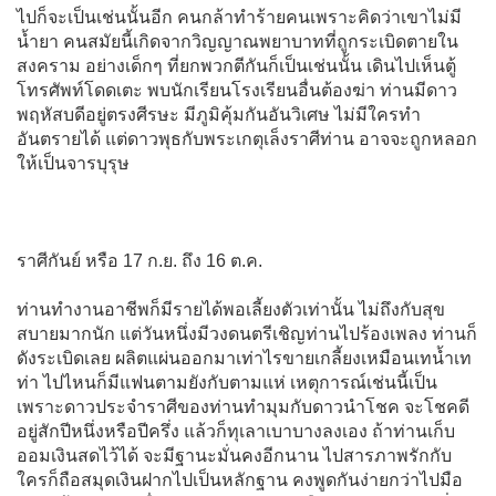
ไปก็จะเป็นเช่นนั้นอีก คนกล้าทำร้ายคนเพราะคิดว่าเขาไม่มี
น้ำยา คนสมัยนี้เกิดจากวิญญาณพยาบาทที่ถูกระเบิดตายใน
สงคราม อย่างเด็กๆ ที่ยกพวกตีกันก็เป็นเช่นนั้น เดินไปเห็นตู้
โทรศัพท์โดดเตะ พบนักเรียนโรงเรียนอื่นต้องฆ่า ท่านมีดาว
พฤหัสบดีอยู่ตรงศีรษะ มีภูมิคุ้มกันอันวิเศษ ไม่มีใครทำ
อันตรายได้ แต่ดาวพุธกับพระเกตุเล็งราศีท่าน อาจจะถูกหลอก
ให้เป็นจารบุรุษ
ราศีกันย์ หรือ 17 ก.ย. ถึง 16 ต.ค.
ท่านทำงานอาชีพก็มีรายได้พอเลี้ยงตัวเท่านั้น ไม่ถึงกับสุข
สบายมากนัก แต่วันหนึ่งมีวงดนตรีเชิญท่านไปร้องเพลง ท่านก็
ดังระเบิดเลย ผลิตแผ่นออกมาเท่าไรขายเกลี้ยงเหมือนเทน้ำเท
ท่า ไปไหนก็มีแฟนตามยังกับตามแห่ เหตุการณ์เช่นนี้เป็น
เพราะดาวประจำราศีของท่านทำมุมกับดาวนำโชค จะโชคดี
อยู่สักปีหนึ่งหรือปีครึ่ง แล้วก็ทุเลาเบาบางลงเอง ถ้าท่านเก็บ
ออมเงินสดไว้ได้ จะมีฐานะมั่นคงอีกนาน ไปสารภาพรักกับ
ใครก็ถือสมุดเงินฝากไปเป็นหลักฐาน คงพูดกันง่ายกว่าไปมือ