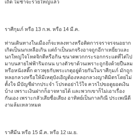
เถิด ไม่ช้าจะรวยใหญ่แล้ว
ราศีกุมภ์ หรือ 13 ก.พ. หรือ 14 มี.ค.
ท่านเดินทางในเมืองก็จะหลงทางหรือติดการจราจรจนอยาก
เกิดเป็นนกเหลือเกิน แต่ถ้าเป็นนกจริงอาจถูกอีกาเหยี่ยวและ
นกใหญ่ใจโหดจิกตีหรือกิน ขนาดพวกกระรอกกระแตที่ไต่ไป
มาบนสายไฟฟ้าริมถนน บางตัวขาด้วนเพราะถูกยิงด้วยปืนลม
หรือหนังสติ๊ก ดาวพุธกับพระเกตุอยู่ด้วยกันในราศีกุมภ์ มักถูก
หลอกลวงหรือให้มีเหตุบังเอิญต้องหลอกลวงญาติมิตรโดยไม่
ตั้งใจ มีบัญชีฝากประจำ โปรดอย่าไว้ใจ ควรไปขอดูยอดเงิน
บ้าง เพราะเงินฝากก็อาจหายได้ และพวกเขาก็ไม่เอาเรื่อง
กันเอง เพราะกลัวเสียชื่อเสียง อาทิตย์เป็นกาลกิณี ประเพณีดี
งามล้มเหลวหมด
ราศีมีน หรือ 15 มี.ค. หรือ 12 เม.ย.