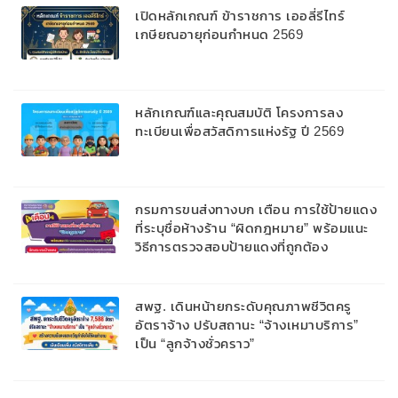
สูงสุด 10 ปี
เปิดหลักเกณฑ์ ข้าราชการ เออลี่รีไทร์
เกษียณอายุก่อนกำหนด 2569
หลักเกณฑ์และคุณสมบัติ โครงการลง
ทะเบียนเพื่อสวัสดิการแห่งรัฐ ปี 2569
กรมการขนส่งทางบก เตือน การใช้ป้ายแดง
ที่ระบุชื่อห้างร้าน “ผิดกฎหมาย” พร้อมแนะ
วิธีการตรวจสอบป้ายแดงที่ถูกต้อง
สพฐ. เดินหน้ายกระดับคุณภาพชีวิตครู
อัตราจ้าง ปรับสถานะ “จ้างเหมาบริการ”
เป็น “ลูกจ้างชั่วคราว”