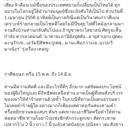
เพียง 9 เดือน แม้ชื่อของประเทศสยามก็เปลี่ยนเป็นไทยได้ ทุก
อย่างในโลกอยู่ใต้อำนาจมนุษย์ซึ่งจะบังคับให้เป็นไป ส่วนวันที่
1 เมษายน 2556 อาทิตย์เป็นกาลกิณีแต่เป็นวินาศแก่ราศีเมษ
เคราะห์ร้ายกลายเป็นโชคดีโดยไม่มีปี่ขลุ่ย ไฟที่ไหม้ลุกลามมา
จวนถึงบ้านท่านกลับดับไปเอง ถ้าบูชาพระไสยาสน์ ศัตรูจะสิ้น
กำลัง ควรสวดมนต์ "มาตายะถานิยังปุตตัง...อายุสาเอกะปุตตะ
มะนุรักเข...เอวัมปิสัพพะภูเตสุ...มานะสัมภาวะเย..อะปะริ
มาณังฯ" รุ่งเรือง เทอญ
ราศีพฤษภ หรือ 15 พ.ค. ถึง 14 มิ.ย.
ท่านมีความคิดดี และมีอะไรที่ดีๆ อีกมาก แต่ขัดผลประโยชน์
ของผู้ยิ่งใหญ่และมีอิทธิพลเหนือท่าน อาจเป็นผู้ที่เคยสั่งบริวาร
ของเขาให้ทำร้ายท่านด้วยซ้ำ ในกรณีที่ท่านเป็นคนธรรมดา
ไม่เคยทำร้ายผู้ใด อย่างมากก็เพียงแต่ด่าทอกันสองสามคำ
หรือหยิกข่วนพอแสบๆ คันๆ แต่เขาจะเอาชีวิตหรือทำให้ท่าน
หมดอาชีพ ท่านก็อย่าไปแช่งชักหักกระดูกเขา ตัดกระดาษ
เปล่ากว้าง 2 นิ้ว ยาว 7 นิ้วแล้วสวดบังสุกุล (อนิจจา วตะสังขาร