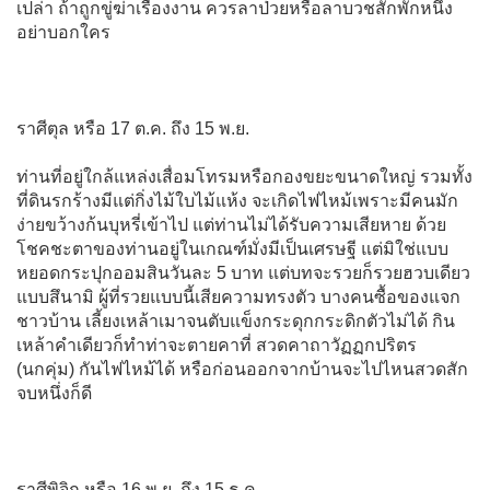
เปล่า ถ้าถูกขู่ฆ่าเรื่องงาน ควรลาป่วยหรือลาบวชสักพักหนึ่ง
อย่าบอกใคร
ราศีตุล หรือ 17 ต.ค. ถึง 15 พ.ย.
ท่านที่อยู่ใกล้แหล่งเสื่อมโทรมหรือกองขยะขนาดใหญ่ รวมทั้ง
ที่ดินรกร้างมีแต่กิ่งไม้ใบไม้แห้ง จะเกิดไฟไหม้เพราะมีคนมัก
ง่ายขว้างก้นบุหรี่เข้าไป แต่ท่านไม่ได้รับความเสียหาย ด้วย
โชคชะตาของท่านอยู่ในเกณฑ์มั่งมีเป็นเศรษฐี แต่มิใช่แบบ
หยอดกระปุกออมสินวันละ 5 บาท แต่บทจะรวยก็รวยฮวบเดียว
แบบสึนามิ ผู้ที่รวยแบบนี้เสียความทรงตัว บางคนซื้อของแจก
ชาวบ้าน เลี้ยงเหล้าเมาจนตับแข็งกระดุกกระดิกตัวไม่ได้ กิน
เหล้าคำเดียวก็ทำท่าจะตายคาที่ สวดคาถาวัฏฏกปริตร
(นกคุ่ม) กันไฟไหม้ได้ หรือก่อนออกจากบ้านจะไปไหนสวดสัก
จบหนึ่งก็ดี
ราศีพิจิก หรือ 16 พ.ย. ถึง 15 ธ.ค.