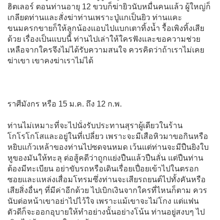
ฮิตเลอร์ ตอนท่านอายุ 12 ขวบก็ฆ่ายิวนับหมื่นคนแล้ว ผู้ใหญ่ก็
เกลียดท่านและสั่งฆ่าท่านเพราะปู่แกเป็นยิว ท่านแคะ
ขนมครกขายก็ให้ลูกน้องแอบไปแบกเตาทิ้งน้ำ รื้อเพิงทิ้งเสีย
ด้วย เรื่องเป็นแบบนี้ ท่านไปเล่าให้ใครฟังและขอความช่วย
เหลือจากใครจึงไม่ได้รับความสนใจ ควรคิดว่าถ้าเราไม่เคย
ฆ่าเขา เขาคงฆ่าเราไม่ได้
ราศีมังกร หรือ 15 ม.ค. ถึง 12 ก.พ.
ท่านไม่เหมาะที่จะไปนั่งรับประทานสุราผู้เดียวในร้าน
โกโรโกโสและอยู่ในที่เปลี่ยว เพราะจะมีเสือหิวมาขอกินหรือ
หยิบแก้วเหล้าของท่านไปซดจนหมด เว้นแต่ท่านจะมีปืนยิงใบ
หูของมันให้ทะลุ ต่อสู้คดีว่าถูกแย่งปืนแล้วปืนลั่น แต่ปืนท่าน
ต้องมีทะเบียน อย่าขับรถหรือเดินเรื่อยเปื่อยเข้าไปในตรอก
ซอยและแหล่งเสื่อมโทรมซึ่งท่านจะเสียรถยนต์ไปทั้งคันหรือ
เสียสิ่งอื่นๆ ที่มีค่าอีกด้วย ไปเบิกเงินจากใครที่ไหนก็ตาม ควร
นับต่อหน้าเขาอย่าไปไว้ใจ เพราะแม้เขาจะไม่โกง แต่แฟน
ตัวดีก็จะออกอุบายให้ทำอย่างนั้นอย่างโน้น ท่านอยู่สงบๆ ไป