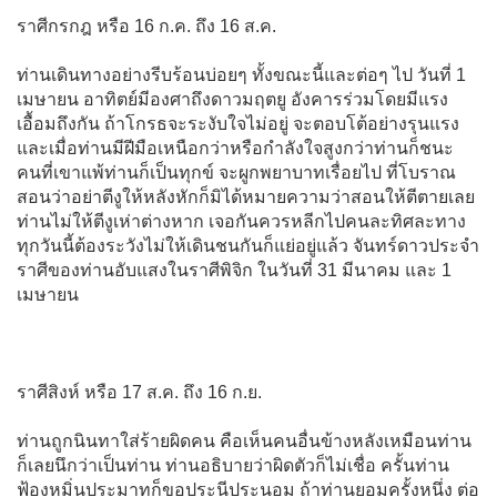
ราศีกรกฎ หรือ 16 ก.ค. ถึง 16 ส.ค.
ท่านเดินทางอย่างรีบร้อนบ่อยๆ ทั้งขณะนี้และต่อๆ ไป วันที่ 1
เมษายน อาทิตย์มีองศาถึงดาวมฤตยู อังคารร่วมโดยมีแรง
เอื้อมถึงกัน ถ้าโกรธจะระงับใจไม่อยู่ จะตอบโต้อย่างรุนแรง
และเมื่อท่านมีฝีมือเหนือกว่าหรือกำลังใจสูงกว่าท่านก็ชนะ
คนที่เขาแพ้ท่านก็เป็นทุกข์ จะผูกพยาบาทเรื่อยไป ที่โบราณ
สอนว่าอย่าตีงูให้หลังหักก็มิได้หมายความว่าสอนให้ตีตายเลย
ท่านไม่ให้ตีงูเห่าต่างหาก เจอกันควรหลีกไปคนละทิศละทาง
ทุกวันนี้ต้องระวังไม่ให้เดินชนกันก็แย่อยู่แล้ว จันทร์ดาวประจำ
ราศีของท่านอับแสงในราศีพิจิก ในวันที่ 31 มีนาคม และ 1
เมษายน
ราศีสิงห์ หรือ 17 ส.ค. ถึง 16 ก.ย.
ท่านถูกนินทาใส่ร้ายผิดคน คือเห็นคนอื่นข้างหลังเหมือนท่าน
ก็เลยนึกว่าเป็นท่าน ท่านอธิบายว่าผิดตัวก็ไม่เชื่อ ครั้นท่าน
ฟ้องหมิ่นประมาทก็ขอประนีประนอม ถ้าท่านยอมครั้งหนึ่ง ต่อ