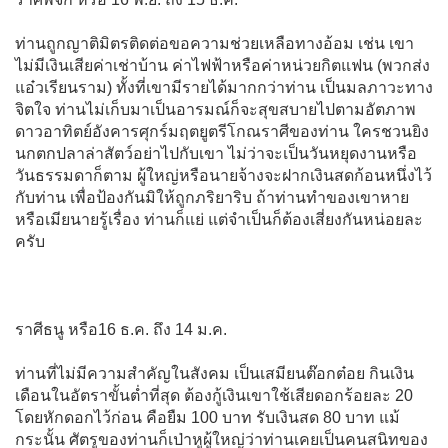
ท่านถูกญาติมิตรติดต่อขอความช่วยเหลือทางอ้อม เช่น เขา
ไม่มีเงินเสียค่าเช่าบ้าน ค่าไฟฟ้าหรือค่าหน่วยกิตแฟน (พวกส่ง
แอ๋วเรียนราม) ทั้งที่เขามีรายได้มากกว่าท่าน เป็นมลภาวะทาง
จิตใจ ท่านไม่เก็บมาเป็นอารมณ์ก็จะสุขสบายไปตามอัตภาพ
ดาวอาทิตย์อังคารศุกร์มฤตยูตรีโกณราศีของท่าน ใครชวนยิง
นกตกปลาล่าสัตว์อย่าไปกับเขา ไม่ว่าจะเป็นวันหยุดงานหรือ
วันธรรมดาก็ตาม ผู้ใหญ่หรือนายจ้างจะฝากเงินสดก้อนหนึ่งไว้
กับท่าน เพื่อป้องกันมิให้ถูกภริยาริบ ถ้าท่านทำของเขาหาย
หรือเมียนายรู้เรื่อง ท่านก็แย่ แต่จำเป็นก็ต้องเสี่ยงกันหน่อยละ
ครับ
ราศีธนู หรือ16 ธ.ค. ถึง 14 ม.ค.
ท่านที่ไม่มีความสำคัญในสังคม เป็นเสมียนต๊อกต๋อย กินเงิน
เดือนในอัตราขั้นต่ำที่สุด ต้องกู้เงินเขาใช้เสียดอกร้อยละ 20
โดยหักดอกไว้ก่อน คือยืม 100 บาท รับเงินสด 80 บาท แม้
กระนั้น ศัตรูของท่านก็เป่าหูผู้ใหญ่ว่าท่านเคยเป็นคนสนิทของ