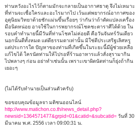
ท่านหวังอะไรไว้ก็ตามมักจะกลายเป็นอากาศธาตุ จึงไม่เหมาะ
ที่ท่านจะเชื่อใครและอะไรมากไป เว้นแต่พยากรณ์อากาศของ
อุตุนิยมวิทยาด้วยชักแม่นขึ้นเรื่อยๆ ว่ากันว่าถ้าดัดแปลงเครื่อง
มือนิดหน่อย อาจใช้ในการพยากรณ์โชคชะตาราศีได้ด้วย ใน
รอบคำทำนายนี้มีวันที่ท่านโชคไม่ค่อยดี คือวันจันทร์วันเดียว
นอกนั้นดีทั้งหมด แต่ดีธรรมดาเท่านั้น มิใช่ดีประเสริฐเลิศหรู
แต่ประการใด ปัญหาของท่านที่เกิดขึ้นในระยะนี้มีผู้ช่วยเหลือ
แก้ไขได้ ใครนัดท่านให้ไปรอที่ร้านอาหารแล้วสั่งสุรามากิน
ไปพลางๆ ก่อน อย่าทำเช่นนั้น เพราะเขาผิดนัดท่านก็ยุ่งถ้ากิน
เยอะๆ
(ไม่ได้รับทำนายเป็นส่วนตัวครับ)
ขอขอบคุณข้อมูลจา มติชนออนไลน์
http://www.matichon.co.th/news_detail.php?
newsid=1364571477&grpid=01&catid=&subcatid=
วันที่ 30
มีนาคม พ.ศ. 2556 เวลา 09:00:31 น.