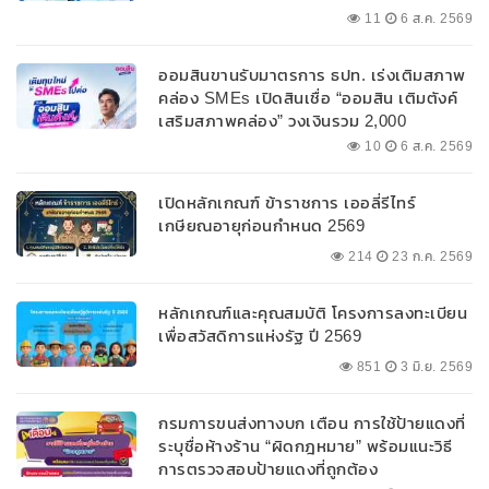
11
6 ส.ค. 2569
ออมสินขานรับมาตรการ ธปท. เร่งเติมสภาพ
คล่อง SMEs เปิดสินเชื่อ “ออมสิน เติมตังค์
เสริมสภาพคล่อง” วงเงินรวม 2,000
ลบ.สนับสนุนเงินทุนหมุนเวียนวงเงินกู้สูงสุด
10
6 ส.ค. 2569
100% ของหลักประกัน ผ่อนนานสูงสุด 10 ปี
เปิดหลักเกณฑ์ ข้าราชการ เออลี่รีไทร์
เกษียณอายุก่อนกำหนด 2569
214
23 ก.ค. 2569
หลักเกณฑ์และคุณสมบัติ โครงการลงทะเบียน
เพื่อสวัสดิการแห่งรัฐ ปี 2569
851
3 มิ.ย. 2569
กรมการขนส่งทางบก เตือน การใช้ป้ายแดงที่
ระบุชื่อห้างร้าน “ผิดกฎหมาย” พร้อมแนะวิธี
การตรวจสอบป้ายแดงที่ถูกต้อง