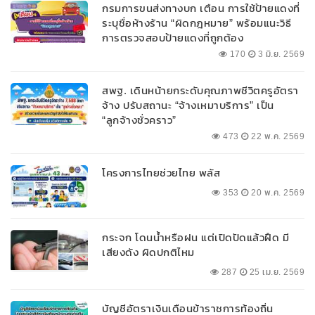
กรมการขนส่งทางบก เตือน การใช้ป้ายแดงที่
ระบุชื่อห้างร้าน “ผิดกฎหมาย” พร้อมแนะวิธี
การตรวจสอบป้ายแดงที่ถูกต้อง
170
3 มิ.ย. 2569
สพฐ. เดินหน้ายกระดับคุณภาพชีวิตครูอัตรา
จ้าง ปรับสถานะ “จ้างเหมาบริการ” เป็น
“ลูกจ้างชั่วคราว”
473
22 พ.ค. 2569
โครงการไทยช่วยไทย พลัส
353
20 พ.ค. 2569
กระจก โดนน้ำหรือฝน แต่เปิดปัดแล้วฝืด มี
เสียงดัง ผิดปกติไหม
287
25 เม.ย. 2569
บัญชีอัตราเงินเดือนข้าราชการท้องถิ่น