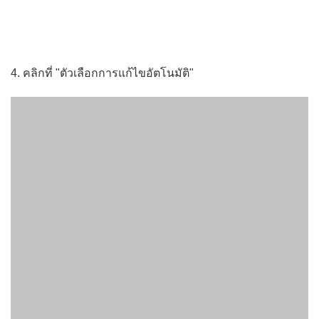
4. คลิกที่ "ตัวเลือกการแก้ไขอัตโนมัติ"